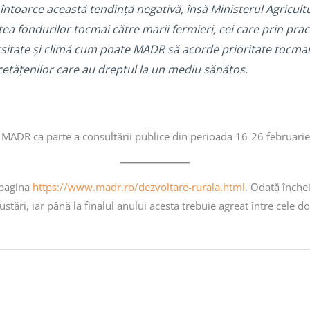
ntoarce această tendință negativă, însă Ministerul Agricultur
tea fondurilor tocmai către marii fermieri, cei care prin pra
rsitate și climă cum poate MADR să acorde prioritate tocmai
i cetățenilor care au dreptul la un mediu sănătos.
ă MADR ca parte a consultării publice din perioada 16-26 februari
 pagina
https://www.madr.ro/dezvoltare-rurala.html
. Odată înche
stări, iar până la finalul anului acesta trebuie agreat între cele d