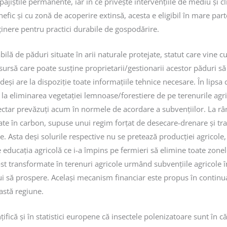
iștile permanente, iar în ce privește intervențiile de mediu și c
efic și cu zonă de acoperire extinsă, acesta e eligibil în mare parte 
inere pentru practici durabile de gospodărire.
lă de păduri situate în arii naturale protejate, statut care vine cu
ă care poate susține proprietarii/gestionarii acestor păduri să res
eși are la dispoziție toate informațiile tehnice necesare. În lips
la eliminarea vegetației lemnoase/forestiere de pe terenurile agri
ctar prevăzuți acum în normele de acordare a subvențiilor. La rân
ogate în carbon, supuse unui regim forțat de desecare-drenare și t
e. Asta deși solurile respective nu se pretează producției agricole
 educația agricolă ce i-a împins pe fermieri să elimine toate zonele
ost transformate în terenuri agricole urmând subvențiile agricole î
ebui să prospere. Același mecanism financiar este propus în continu
eastă regiune.
țifică și în statistici europene că insectele polenizatoare sunt în 