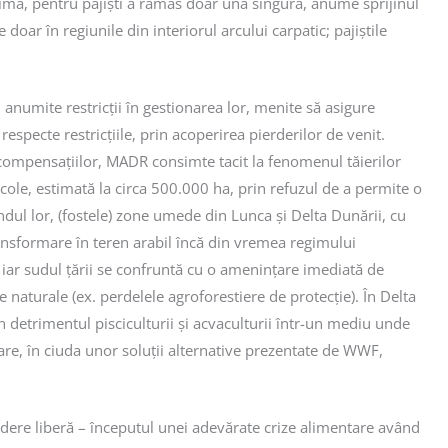
limă, pentru pajiști a rămas doar una singură, anume sprijinul
doar în regiunile din interiorul arcului carpatic; pajiștile
 anumite restricții în gestionarea lor, menite să asigure
pecte restricțiile, prin acoperirea pierderilor de venit.
a compensațiilor, MADR consimte tacit la fenomenul tăierilor
cole, estimată la circa 500.000 ha, prin refuzul de a permite o
dul lor, (fostele) zone umede din Lunca și Delta Dunării, cu
ransformare în teren arabil încă din vremea regimului
, iar sudul țării se confruntă cu o amenințare imediată de
 naturale (ex. perdelele agroforestiere de protecție). În Delta
n detrimentul pisciculturii și acvaculturii într-un mediu unde
are, în ciuda unor soluții alternative prezentate de WWF,
cădere liberă – începutul unei adevărate crize alimentare având