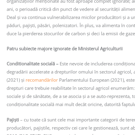
organizațiilor menționate au fost aproape complet ignorate; au f
ani, o perioadă critică din punct de vedere al securității alime
Deal și va continua vulnerabilizarea micilor producători și a uno
păduri, pajiști, păsări, polenizatori. În plus, va alimenta în 
duce la pierderea stocurilor de carbon și deci la emisii de gaze
Patru subiecte majore ignorate de Ministerul Agriculturii
Conditionalitate socială –
Este nevoie de includerea condiționali
degradării accelerate a drepturilor omului în sectorul agrico
(2021) și
recomandărilor
Parlamentului European (2021), este 
drepturi care trebuie reabilitate în sectorul agricol enumerăm: 
sociale și de sănătate, de a se asocia și a se auto-reprezenta,
condiționalitate socială mai mult decât oricine, datorită faptu
Pajiști
– cu toate că sunt cele mai importante categorii de terenu
producători, pajiștile, respectiv cei care le gestionează, sunt