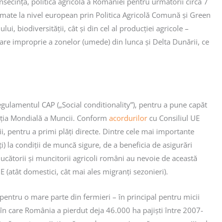
onsecință, politica agricolă a României pentru următorii circa 7
 asumate la nivel european prin Politica Agricolă Comună și Green
i, biodiversității, cât și din cel al producției agricole –
onare improprie a zonelor (umede) din lunca și Delta Dunării, ce
 Regulamentul CAP („Social conditionality”), pentru a pune capăt
zația Mondială a Muncii. Conform
acordurilor
cu Consiliul UE
 pentru a primi plăți directe. Dintre cele mai importante
i) la condiții de muncă sigure, de a beneficia de asigurări
ducătorii și muncitorii agricoli români au nevoie de această
 (atât domestici, cât mai ales migranți sezonieri).
 pentru o mare parte din fermieri – în principal pentru micii
l în care România a pierdut deja 46.000 ha pajiști între 2007-