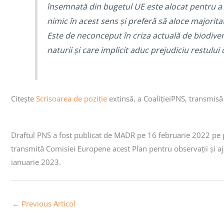
însemnată din bugetul UE este alocat pentru a î
nimic în acest sens și preferă să aloce majorita
Este de neconceput în criza actuală de biodive
naturii și care implicit aduc prejudiciu restulu
Citește
Scrisoarea de poziție
extinsă, a CoalițieiPNS, transmis
Draftul PNS a fost publicat de MADR pe 16 februarie 2022 pe
transmită Comisiei Europene acest Plan pentru observații și aju
ianuarie 2023.
←
Previous Articol