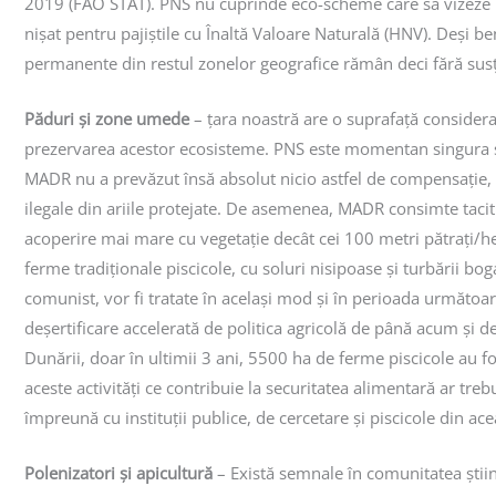
2019 (FAO STAT). PNS nu cuprinde eco-scheme care să vizeze paj
nișat pentru pajiștile cu Înaltă Valoare Naturală (HNV). Deși ben
permanente din restul zonelor geografice rămân deci fără susț
Păduri și zone umede
– țara noastră are o suprafață considerabi
prezervarea acestor ecosisteme. PNS este momentan singura surs
MADR nu a prevăzut însă absolut nicio astfel de compensație, d
ilegale din ariile protejate. De asemenea, MADR consimte tacit 
acoperire mai mare cu vegetație decât cei 100 metri pătrați/he
ferme tradiționale piscicole, cu soluri nisipoase și turbării b
comunist, vor fi tratate în același mod și în perioada următoar
deșertificare accelerată de politica agricolă de până acum și de
Dunării, doar în ultimii 3 ani, 5500 ha de ferme piscicole au f
aceste activități ce contribuie la securitatea alimentară ar tr
împreună cu instituții publice, de cercetare și piscicole din ac
Polenizatori și apicultură
– Există semnale în comunitatea știin