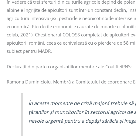
în vedere că trei sferturi din culturile agricole depind de pole
albinele îngrijite de apicultori sunt într-un constant declin, 
agricultura intensivă (ex. pesticidele neonicotinoide interzise 
economică. Pierderile economice cauzate de moartea coloniilor 
colab, 2021). Chestionarul COLOSS completat de apicultori eva
apicultorii români, ceea ce echivalează cu o pierdere de 58 mil
subiect pentru MADR.
Declarații din partea organizațiilor membre ale CoalițieiPNS:
Ramona Duminicioiu, Membră a Comitetului de coordonare Ec
În aceste momente de criză majoră trebuie să pri
țăranilor și muncitorilor în sectorul agricol de
nevoie urgentă pentru a depăși sărăcia și inegal