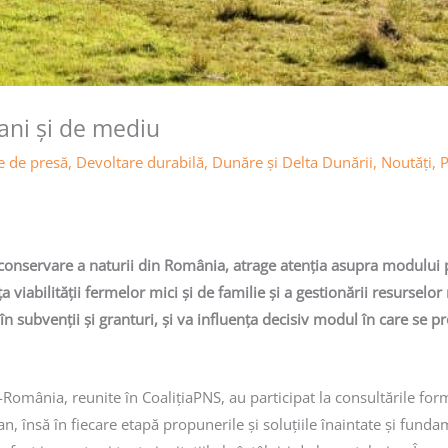
rani și de mediu
 de presă
,
Devoltare durabilă
,
Dunăre și Delta Dunării
,
Noutăţi
,
P
 conservare a naturii din România, atrage atenția asupra modului 
ța viabilității fermelor mici și de familie și a gestionării resurselo
 subvenții și granturi, și va influența decisiv modul în care se pr
ânia, reunite în CoalițiaPNS, au participat la consultările forma
 însă în fiecare etapă propunerile și soluțiile înaintate și fundam