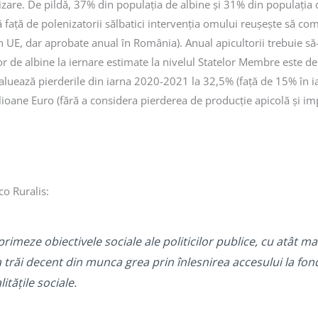
nizare. De pildă, 37% din populația de albine și 31% din populația 
însă față de polenizatorii sălbatici intervenția omului reușește să
în UE, dar aprobate anual în România). Anual apicultorii trebuie să-ș
de albine la iernare estimate la nivelul Statelor Membre este de 
luează pierderile din iarna 2020-2021 la 32,5% (față de 15% în ia
ioane Euro (fără a considera pierderea de producție apicolă și imp
o Ruralis:
meze obiectivele sociale ale politicilor publice, cu atât mai
 a trăi decent din munca grea prin înlesnirea accesului la fon
itățile sociale.