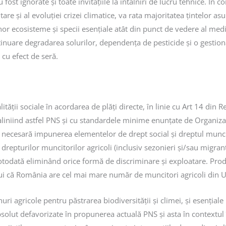
ost ignorate și toate invitațiile la întâlniri de lucru tehnice. În c
ntare și al evoluției crizei climatice, va rata majoritatea țintelor
r ecosisteme și specii esențiale atât din punct de vedere al mediulu
continuare degradarea solurilor, dependența de pesticide și o gesti
 cu efect de seră.
tății sociale în acordarea de plăți directe, în linie cu Art 14 din
l, aliniind astfel PNS și cu standardele minime enunțate de Organi
necesară impunerea elementelor de drept social și dreptul muncii,
drepturilor muncitorilor agricoli (inclusiv sezonieri și/sau migranț
 totodată eliminând orice formă de discriminare și exploatare. Pro
lui că România are cel mai mare număr de muncitori agricoli din UE
ri agricole pentru păstrarea biodiversității și climei, și esențiale
 absolut defavorizate în propunerea actuală PNS și asta în contextu