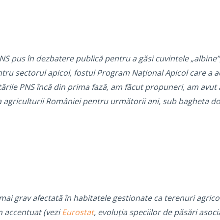
 pus în dezbatere publică pentru a găsi cuvintele „albine”,
entru sectorul apicol, fostul Program Național Apicol care a 
tările PNS încă din prima fază, am făcut propuneri, am avut
a agriculturii României pentru următorii ani, sub bagheta 
ai grav afectată în habitatele gestionate ca terenuri agricol
in accentuat (vezi
Eurostat
, evoluția speciilor de păsări asoc