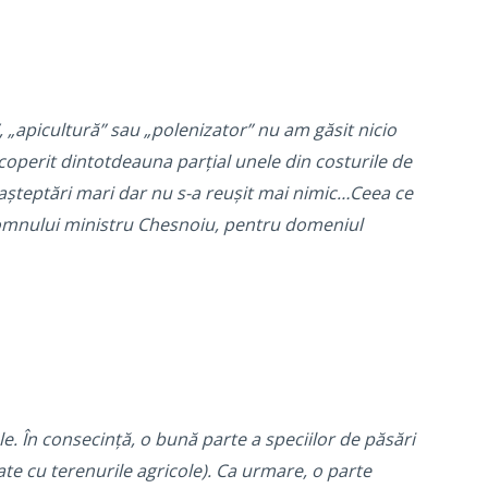
 „apicultură” sau „polenizator” nu am găsit nicio
acoperit dintotdeauna parțial unele din costurile de
 așteptări mari dar nu s-a reușit mai nimic…Ceea ce
domnului ministru Chesnoiu, pentru domeniul
e. În consecință, o bună parte a speciilor de păsări
iate cu terenurile agricole). Ca urmare, o parte