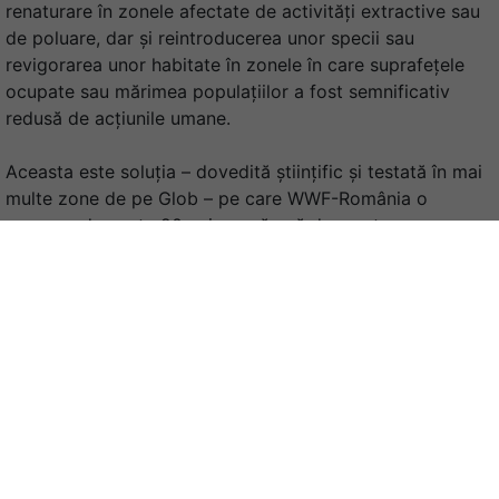
renaturare în zonele afectate de activităţi extractive sau
de poluare, dar şi reintroducerea unor specii sau
revigorarea unor habitate în zonele în care suprafeţele
ocupate sau mărimea populaţiilor a fost semnificativ
redusă de acțiunile umane.
Aceasta este soluția – dovedită științific și testată în mai
multe zone de pe Glob – pe care WWF-România o
propune de peste 20 ani ca măsură de creștere a
bunăstării comunităților locale bazată pe multiplele
beneficii oferite de zonele umede.