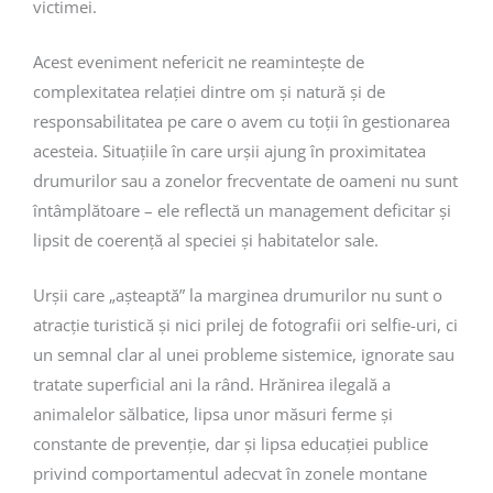
victimei.
Acest eveniment nefericit ne reamintește de
complexitatea relației dintre om și natură și de
responsabilitatea pe care o avem cu toții în gestionarea
acesteia. Situațiile în care urșii ajung în proximitatea
drumurilor sau a zonelor frecventate de oameni nu sunt
întâmplătoare – ele reflectă un management deficitar și
lipsit de coerență al speciei și habitatelor sale.
Urșii care „așteaptă” la marginea drumurilor nu sunt o
atracție turistică și nici prilej de fotografii ori selfie-uri, ci
un semnal clar al unei probleme sistemice, ignorate sau
tratate superficial ani la rând. Hrănirea ilegală a
animalelor sălbatice, lipsa unor măsuri ferme și
constante de prevenție, dar și lipsa educației publice
privind comportamentul adecvat în zonele montane