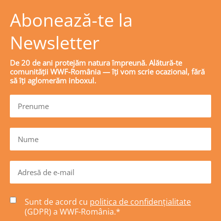
Abonează-te la
Newsletter
De 20 de ani protejăm natura împreună. Alătură-te
comunității WWF-România — îți vom scrie ocazional, fără
să îți aglomerăm inboxul.
Sunt de acord cu
politica de confidențialitate
(GDPR) a WWF-România.
*