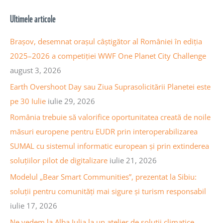
h
a
Ultimele articole
i
r
v
c
Brașov, desemnat orașul câștigător al României în ediția
a
h
2025–2026 a competiției WWF One Planet City Challenge
a
f
august 3, 2026
r
o
Earth Overshoot Day sau Ziua Suprasolicitării Planetei este
t
r
pe 30 Iulie
iulie 29, 2026
i
:
România trebuie să valorifice oportunitatea creată de noile
c
măsuri europene pentru EUDR prin interoperabilizarea
o
SUMAL cu sistemul informatic european și prin extinderea
l
soluțiilor pilot de digitalizare
iulie 21, 2026
e
Modelul „Bear Smart Communities”, prezentat la Sibiu:
soluții pentru comunități mai sigure și turism responsabil
iulie 17, 2026
Ne vedem la Alba Iulia la un atelier de soluții climatice