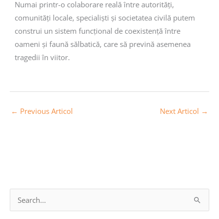
Numai printr-o colaborare reală între autorități,
comunități locale, specialiști și societatea civilă putem
construi un sistem funcțional de coexistență între
oameni și faună sălbatică, care să prevină asemenea
tragedii în viitor.
←
Previous Articol
Next Articol
→
A
S
r
e