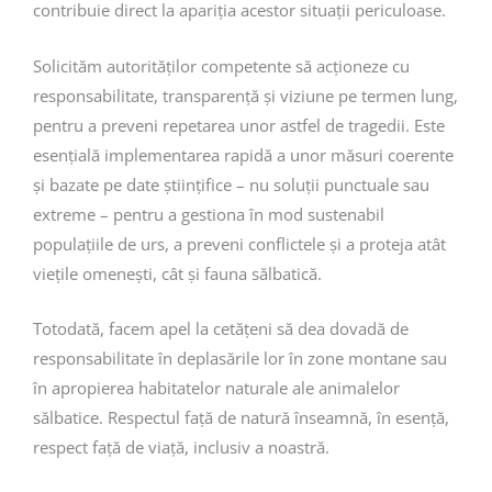
contribuie direct la apariția acestor situații periculoase.
Solicităm autorităților competente să acționeze cu
responsabilitate, transparență și viziune pe termen lung,
pentru a preveni repetarea unor astfel de tragedii. Este
esențială implementarea rapidă a unor măsuri coerente
și bazate pe date științifice – nu soluții punctuale sau
extreme – pentru a gestiona în mod sustenabil
populațiile de urs, a preveni conflictele și a proteja atât
viețile omenești, cât și fauna sălbatică.
Totodată, facem apel la cetățeni să dea dovadă de
responsabilitate în deplasările lor în zone montane sau
în apropierea habitatelor naturale ale animalelor
sălbatice. Respectul față de natură înseamnă, în esență,
respect față de viață, inclusiv a noastră.