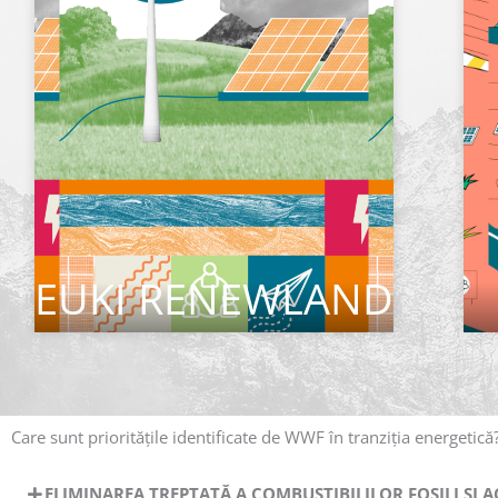
EUKI RENEWLAND
CITEȘTE MAI MULT
Care sunt prioritățile identificate de WWF în tranziția energetică
ELIMINAREA TREPTATĂ A COMBUSTIBILILOR FOSILI ȘI A