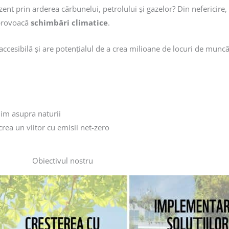
ent prin arderea cărbunelui, petrolului și gazelor? Din nefericire,
 provoacă
schimbări climatice
.
 accesibilă și are potențialul de a crea milioane de locuri de munc
nim asupra naturii
crea un viitor cu emisii net-zero
Obiectivul nostru