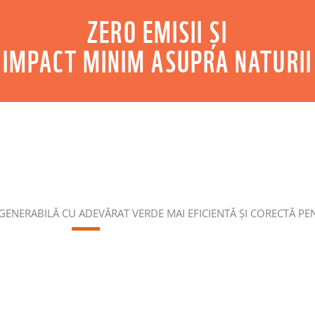
ZERO EMISII ȘI
IMPACT MINIM ASUPRA NATURII
GENERABILĂ CU ADEVĂRAT VERDE MAI EFICIENTĂ ȘI CORECTĂ P