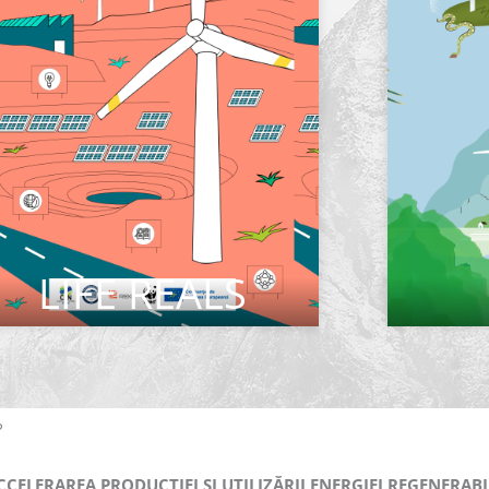
LIFE REALS
CITEȘTE MAI MULT
?
CCELERAREA PRODUCȚIEI ȘI UTILIZĂRII ENERGIEI REGENERABI