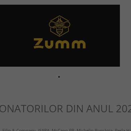
NATORILOR DIN ANUL 20
s, Filip & Company,
ISARA, McCann PR, Michelin
România
, Perla H