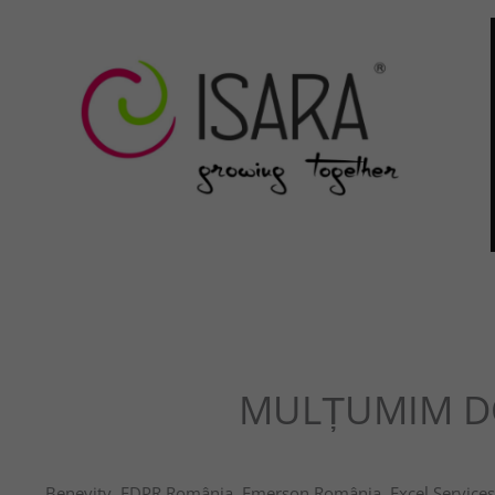
MULȚUMIM DO
Benevity, EDPR România, Emerson România,
Excel Service