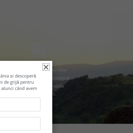
Organizarea de evenimente
i
de networking şi know-how
ânia și descoperă
cu teme de educație ecologică
ni de grijă pentru
și dezvoltare sustenabila
ar atunci când avem
pentru companii.