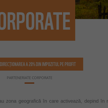
ORPORATE
DIRECȚIONAREA A 20% DIN IMPOZITUL PE PROFIT
PARTENERIATE CORPORATE
u zona geografică în care activează, depind în m