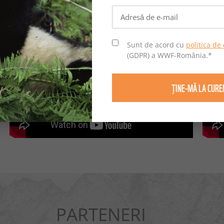
e partenerii noștri corporate, sărbătorim 20 de ani de WWF-Româ
Sunt de acord cu
politica de 
(GDPR) a WWF-România.
*
PARTENERI