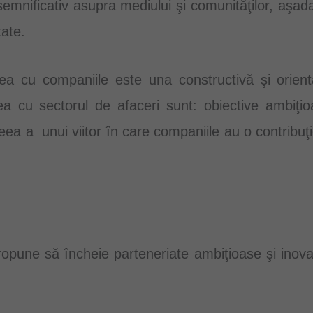
semnificativ asupra mediului şi comunităţilor, aşad
tate.
cu companiile este una constructivă şi orientată
 cu sectorul de afaceri sunt: obiective ambiţioa
a a unui viitor în care companiile au o contribuţie
ropune să încheie parteneriate ambiţioase şi inova