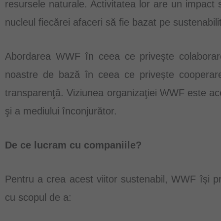
resursele naturale. Activitatea lor are un impact 
nucleul fiecărei afaceri să fie bazat pe sustenabili
Abordarea WWF în ceea ce priveşte colaborarea 
noastre de bază în ceea ce privește cooperarea
transparenţă. Viziunea organizaţiei WWF este acee
şi a mediului înconjurător.
De ce lucram cu companiile?
Pentru a crea acest viitor sustenabil, WWF își p
cu scopul de a: