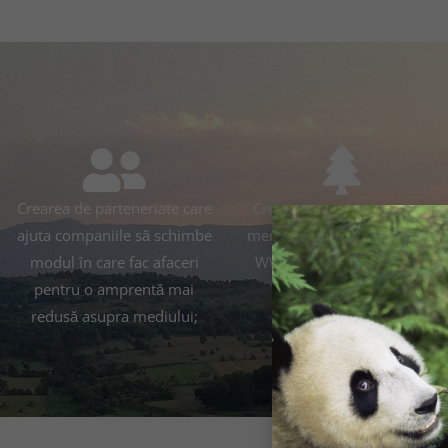
Crearea de parteneriate care
Crearea unor parteneriate
ajuta companiile să schimbe
menite să susțină proiectele
modul în care fac afaceri
WWF pentru conservarea
pentru o amprentă mai
naturii;
redusă asupra mediului;