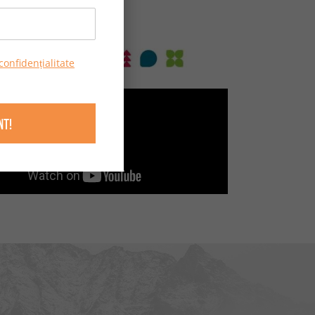
nia
confidențialitate