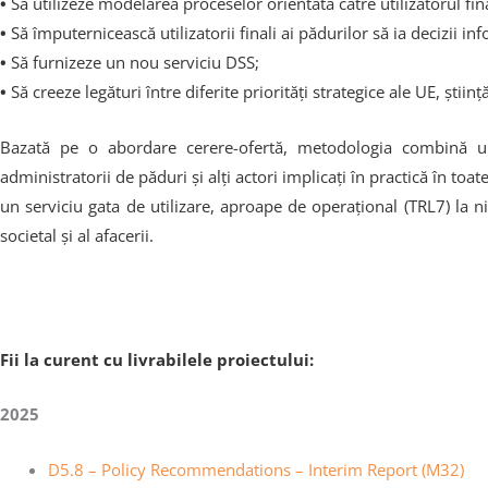
•
Să utilizeze modelarea proceselor orientată către utilizatorul fina
•
Să împuternicească utilizatorii finali ai pădurilor să ia decizii i
•
Să furnizeze un nou serviciu DSS;
•
Să creeze legături între diferite priorități strategice ale UE, științ
Bazată pe o abordare cerere-ofertă, metodologia combină un 
administratorii de păduri și alți actori implicați în practică în toa
un serviciu gata de utilizare, aproape de operațional (TRL7) la 
societal și al afacerii.
Fii la curent cu livrabilele proiectului:
2025
D5.8 – Policy Recommendations – Interim Report (M32)