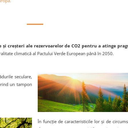
uropa.
e și creșteri ale rezervoarelor de CO2 pentru a atinge prag
utralitate climatică al Pactului Verde European până în 2050.
ădurile seculare,
ferind un tampon
În funcție de caracteristicile lor și de circums