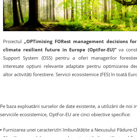
Proiectul
„OPTimising FORest management decisions for
climate resilient future in Europe (OptFor-EU)”
va const
Support System (DSS) pentru a oferi managerilor forestieri
interesate opțiuni relevante adaptate pentru optimizarea dec
altor activități forestiere. Servicii ecosistemice (FES) în toată Eur
Pe baza exploatării surselor de date existente, a utilizării de noi in
serviciile ecosistemice, OptFor-EU are cinci obiective specifice:
•
Furnizarea unei caracterizîri îmbunătățite a Nexusului Pădure-Cl