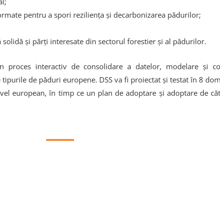
l;
nformate pentru a spori reziliența și decarbonizarea pădurilor;
ă solidă și părți interesate din sectorul forestier și al pădurilor.
proces interactiv de consolidare a datelor, modelare și co-d
te tipurile de păduri europene. DSS va fi proiectat și testat în 8 do
nivel european, în timp ce un plan de adoptare și adoptare de că