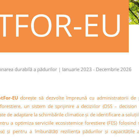
TFOR-EU
ionarea durabilă a pădurilor | Ianuarie 2023 - Decembrie 2026
ptFor-EU
dorește să dezvolte împreună cu administratorii de pă
forestiere, un sistem de sprijinire a deciziilor (DSS – decisio
te de adaptare la schimbările climatice și de identificare a soluți
tru a optimiza serviciile ecosistemice forestiere (FES) folosind so
a) și pentru a îmbunătăți reziliența pădurilor și capacitățile