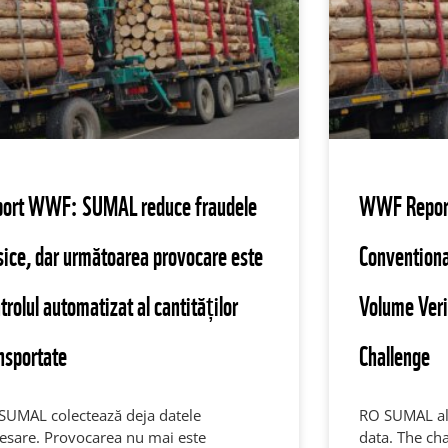
port WWF: SUMAL reduce fraudele
WWF Repor
sice, dar următoarea provocare este
Conventiona
trolul automatizat al cantităților
Volume Verif
nsportate
Challenge
SUMAL colectează deja datele
RO SUMAL alr
esare. Provocarea nu mai este
data. The cha