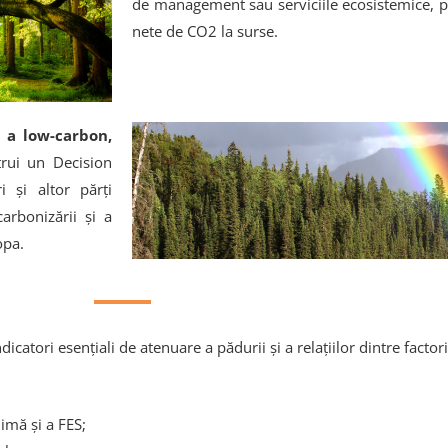
de management sau serviciile ecosistemice, p
nete de CO2 la surse.
 a low-carbon,
rui un Decision
 și altor părți
arbonizării și a
opa.
dicatori esențiali de atenuare a pădurii și a relațiilor dintre factori
imă și a FES;