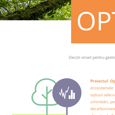
OP
Decizii smart pentru gest
Proiectul O
ecosistemele 
opțiuni adecva
schimbări, pen
decarbonizare