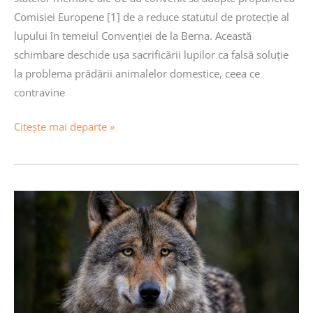
Comisiei Europene [1] de a reduce statutul de protecție al
lupului în temeiul Convenției de la Berna. Această
schimbare deschide ușa sacrificării lupilor ca falsă soluție
la problema prădării animalelor domestice, ceea ce
contravine
Citește mai departe »
Peste
300
de
grupuri
ale
societății
civile