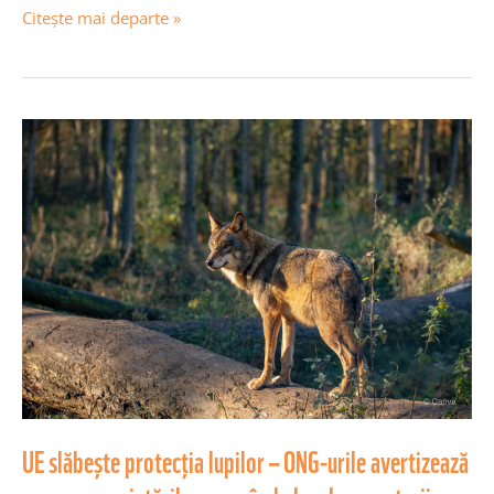
Citește mai departe »
UE
slăbește
protecția
lupilor
–
ONG-
urile
avertizează
asupra
amenințărilor
crescânde
UE slăbește protecția lupilor – ONG-urile avertizează
la
adresa