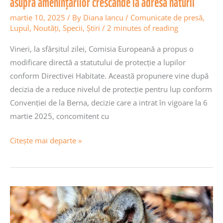
asupra amenințărilor crescânde la adresa naturii
naturii
martie 10, 2025
/ By
Diana Iancu
/
Comunicate de presă
,
Lupul
,
Noutăţi
,
Specii
,
Știri
/
2 minutes of reading
Vineri, la sfârșitul zilei, Comisia Europeană a propus o
modificare directă a statutului de protecție a lupilor
conform Directivei Habitate. Această propunere vine după
decizia de a reduce nivelul de protecție pentru lup conform
Convenției de la Berna, decizie care a intrat în vigoare la 6
martie 2025, concomitent cu
Citește mai departe »
Natura
sub
atac: