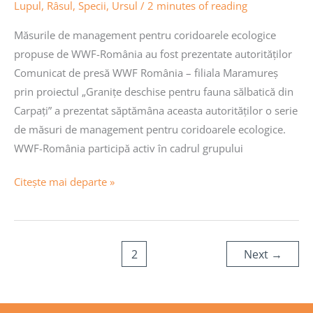
Lupul
,
Râsul
,
Specii
,
Ursul
/
2 minutes of reading
specii,
atât
Măsurile de management pentru coridoarele ecologice
pentru
propuse de WWF-România au fost prezentate autorităților
animale,
Comunicat de presă WWF România – filiala Maramureș
cât
prin proiectul „Granițe deschise pentru fauna sălbatică din
și
Carpați” a prezentat săptămâna aceasta autorităților o serie
pentru
de măsuri de management pentru coridoarele ecologice.
plante.
WWF-România participă activ în cadrul grupului
Citește mai departe »
1
2
Next
→