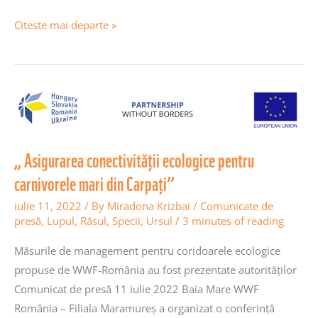
Citește mai departe »
„
Asigurarea
conectivității
„ Asigurarea conectivității ecologice pentru
ecologice
pentru
carnivorele mari din Carpați”
carnivorele
iulie 11, 2022
/ By
Miradona Krizbai
/
Comunicate de
mari
presă
,
Lupul
,
Râsul
,
Specii
,
Ursul
/
3 minutes of reading
din
Măsurile de management pentru coridoarele ecologice
Carpați”
propuse de WWF-România au fost prezentate autorităților
Comunicat de presă 11 iulie 2022 Baia Mare WWF
România – Filiala Maramureș a organizat o conferință