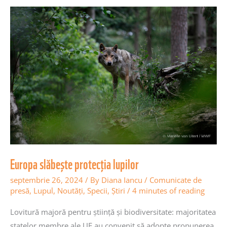
Europa
slăbește
protecția
lupilor
Europa slăbește protecția lupilor
septembrie 26, 2024
/ By
Diana Iancu
/
Comunicate de
presă
,
Lupul
,
Noutăţi
,
Specii
,
Știri
/
4 minutes of reading
Lovitură majoră pentru știință și biodiversitate: majoritatea
statelor membre ale UE au convenit să adopte propunerea