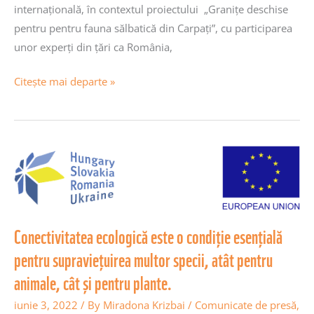
internațională, în contextul proiectului „Granițe deschise
pentru pentru fauna sălbatică din Carpați”, cu participarea
unor experți din țări ca România,
Citește mai departe »
Conectivitatea
ecologică
este
o
condiție
Conectivitatea ecologică este o condiție esențială
esențială
pentru supraviețuirea multor specii, atât pentru
pentru
animale, cât și pentru plante.
supraviețuirea
iunie 3, 2022
/ By
Miradona Krizbai
/
Comunicate de presă
,
multor