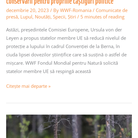
conservării pentru propriile câștiguri politice
decembrie 20, 2023
/ By
WWF-Romania
/
Comunicate de
presă
,
Lupul
,
Noutăţi
,
Specii
,
Știri
/
5 minutes of reading
Astăzi, președintele Comisiei Europene, Ursula von der
Leyen a propus statelor membre UE să reducă nivelul de
protecție a lupului în cadrul Convenției de la Berna, în
ciuda lipsei dovezilor științifice care să susțină o astfel de
mișcare. WWF Fondul Mondial pentru Natură solicită
statelor membre UE să respingă această
Citește mai departe »
Adevăr
sau
provocare?