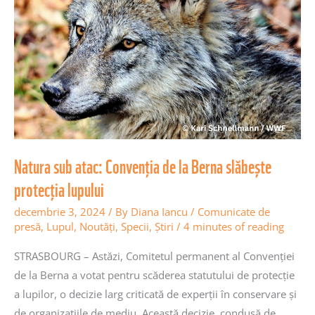
Convenția
de
la
Berna
slăbește
protecția
lupului
Natura sub atac: Convenția de la Berna slăbește
protecția lupului
decembrie 3, 2024
/ By
Diana Iancu
/
Comunicate de
presă
,
Lupul
,
Noutăţi
,
Specii
,
Știri
/
4 minutes of reading
STRASBOURG – Astăzi, Comitetul permanent al Convenției
de la Berna a votat pentru scăderea statutului de protecție
a lupilor, o decizie larg criticată de experții în conservare și
de organizațiile de mediu. Această decizie, condusă de