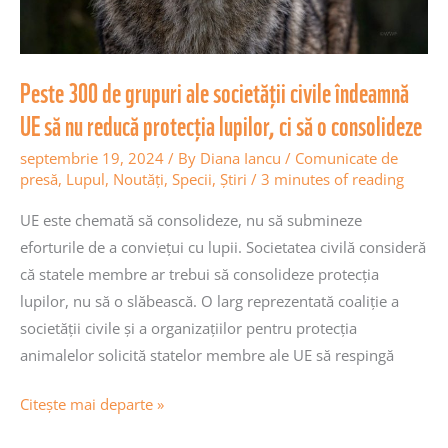
îndeamnă
UE
să
Peste 300 de grupuri ale societății civile îndeamnă
nu
UE să nu reducă protecția lupilor, ci să o consolideze
reducă
septembrie 19, 2024
/ By
Diana Iancu
/
Comunicate de
protecția
presă
,
Lupul
,
Noutăţi
,
Specii
,
Știri
/
3 minutes of reading
lupilor,
ci
UE este chemată să consolideze, nu să submineze
să
eforturile de a conviețui cu lupii. Societatea civilă consideră
o
că statele membre ar trebui să consolideze protecția
consolideze
lupilor, nu să o slăbească. O larg reprezentată coaliție a
societății civile și a organizațiilor pentru protecția
animalelor solicită statelor membre ale UE să respingă
Citește mai departe »