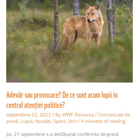
De
ce
sunt
acum
lupii
în
centrul
atenției
politice?
Adevăr sau provocare? De ce sunt acum lupii în
centrul atenției politice?
septembrie 22, 2023
/ By
WWF-Romania
/
Comunicate de
presă
,
Lupul
,
Noutăţi
,
Specii
,
Știri
/
4 minutes of reading
Joi, 21 septembrie s-a desfășurat conferința de presă