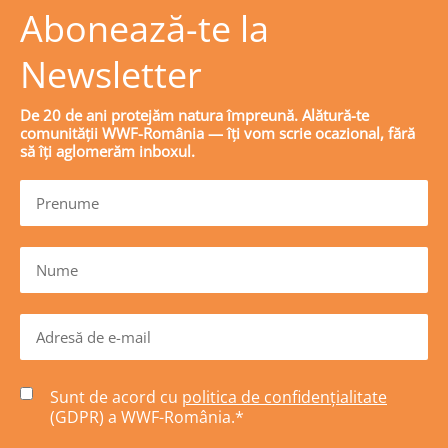
Abonează-te la
Newsletter
De 20 de ani protejăm natura împreună. Alătură-te
comunității WWF-România — îți vom scrie ocazional, fără
să îți aglomerăm inboxul.
Sunt de acord cu
politica de confidențialitate
(GDPR) a WWF-România.
*