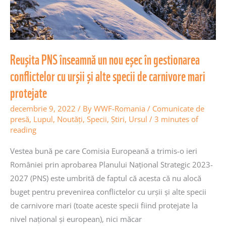
gestionarea
conflictelor
cu
urșii
Reușita PNS înseamnă un nou eșec în gestionarea
și
conflictelor cu urșii și alte specii de carnivore mari
alte
specii
protejate
de
decembrie 9, 2022
/ By
WWF-Romania
/
Comunicate de
carnivore
presă
,
Lupul
,
Noutăţi
,
Specii
,
Știri
,
Ursul
/
3 minutes of
mari
reading
protejate
Vestea bună pe care Comisia Europeană a trimis-o ieri
României prin aprobarea Planului Național Strategic 2023-
2027 (PNS) este umbrită de faptul că acesta că nu alocă
buget pentru prevenirea conflictelor cu urșii și alte specii
de carnivore mari (toate aceste specii fiind protejate la
nivel național și european), nici măcar