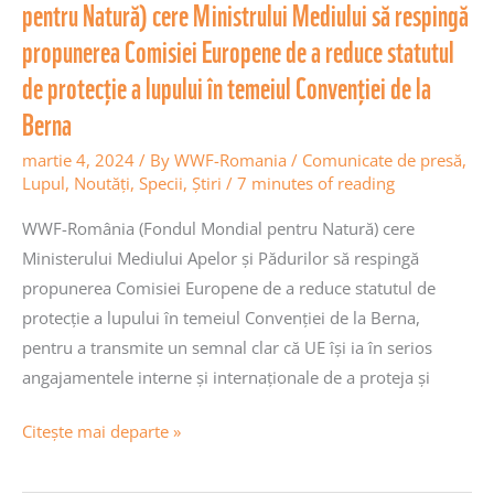
pentru Natură) cere Ministrului Mediului să respingă
Europene
propunerea Comisiei Europene de a reduce statutul
de
a
de protecție a lupului în temeiul Convenției de la
reduce
Berna
statutul
martie 4, 2024
/ By
WWF-Romania
/
Comunicate de presă
,
de
Lupul
,
Noutăţi
,
Specii
,
Știri
/
7 minutes of reading
protecție
a
WWF-România (Fondul Mondial pentru Natură) cere
lupului
Ministerului Mediului Apelor și Pădurilor să respingă
în
propunerea Comisiei Europene de a reduce statutul de
temeiul
protecție a lupului în temeiul Convenției de la Berna,
Convenției
pentru a transmite un semnal clar că UE își ia în serios
de
angajamentele interne și internaționale de a proteja și
la
Citește mai departe »
Berna