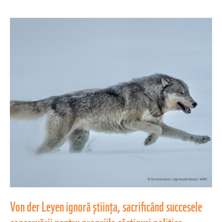
Von
der
Leyen
ignoră
știința,
sacrificând
succesele
conservării
pentru
propriile
câștiguri
politice
Von der Leyen ignoră știința, sacrificând succesele