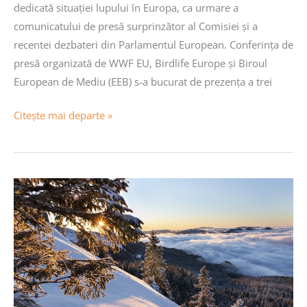
dedicată situației lupului în Europa, ca urmare a
comunicatului de presă surprinzător al Comisiei și a
recentei dezbateri din Parlamentul European. Conferința de
presă organizată de WWF EU, Birdlife Europe și Biroul
European de Mediu (EEB) s-a bucurat de prezența a trei
Citește mai departe »
Reușita
PNS
înseamnă
un
nou
eșec
în