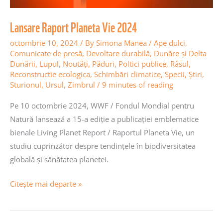
Lansare Raport Planeta Vie 2024
octombrie 10, 2024
/ By
Simona Manea
/
Ape dulci
,
Comunicate de presă
,
Devoltare durabilă
,
Dunăre și Delta
Dunării
,
Lupul
,
Noutăţi
,
Păduri
,
Poltici publice
,
Râsul
,
Reconstructie ecologica
,
Schimbări climatice
,
Specii
,
Știri
,
Sturionul
,
Ursul
,
Zimbrul
/
9 minutes of reading
Pe 10 octombrie 2024, WWF / Fondul Mondial pentru
Natură lansează a 15-a ediție a publicației emblematice
bienale Living Planet Report / Raportul Planeta Vie, un
studiu cuprinzător despre tendințele în biodiversitatea
globală și sănătatea planetei.
Citește mai departe »