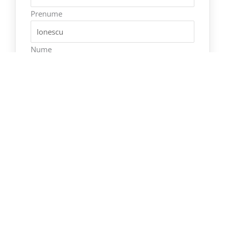
Prenume
Nume
Email
*
Vom trimite diploma și pe email, la adresa introdusă de
tine
Telefon
Sunt de acord sa fiu contactat telefonic de către