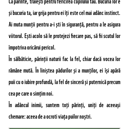
Ca părinte, trăiești pentru fericirea copilului tău. Bucuria lor e
și bucuria ta, iar grija pentru ei îți este cel mai adânc instinct.
Ai muta munții pentru a-i ști în siguranță, pentru a le asigura
viitorul. Ești acolo să le protejezi fiecare pas, să fii scutul lor
împotriva oricărui pericol.
În sălbăticie, părinții naturii fac la fel, chiar dacă vocea lor
rămâne mută. În liniștea pădurilor și a munților, ei își apără
puii cu o iubire profundă, la fel de sinceră și puternică precum
cea pe care o simțim noi.
În adâncul inimii, suntem toți părinți, uniți de aceeași
chemare: aceea de a ocroti viața puilor noștri.