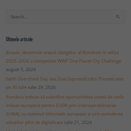
A
S
r
e
h
a
Ultimele articole
i
r
v
c
Brașov, desemnat orașul câștigător al României în ediția
a
h
2025–2026 a competiției WWF One Planet City Challenge
a
f
august 3, 2026
r
o
Earth Overshoot Day sau Ziua Suprasolicitării Planetei este
t
r
pe 30 Iulie
iulie 29, 2026
i
:
România trebuie să valorifice oportunitatea creată de noile
c
măsuri europene pentru EUDR prin interoperabilizarea
o
SUMAL cu sistemul informatic european și prin extinderea
l
soluțiilor pilot de digitalizare
iulie 21, 2026
e