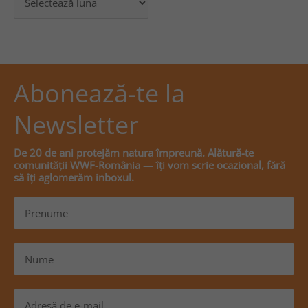
Abonează-te la
Newsletter
De 20 de ani protejăm natura împreună. Alătură-te
comunității WWF-România — îți vom scrie ocazional, fără
să îți aglomerăm inboxul.