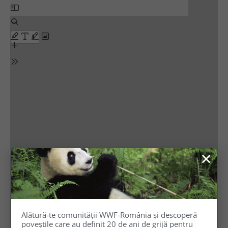
Alătură-te comunității WWF-România și descoperă
poveștile care au definit 20 de ani de grijă pentru