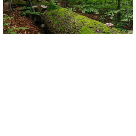
Pădurile virgine sunt ultimele ecosisteme forestiere în care
natura supravieţuieste în forma sa pură, fără a fi afectată
semnificativ de interventia omului.
În pădurea virgină arborii mor de bătrânețe, cad, se rup
sau se usucă pe picior, iar lemnul mort rămâne acolo,
hrănind ecosistemul pentru generațiile viitoare. În pădurea
virgină trăiesc arbori de toate vârstele, de la sămânța abia