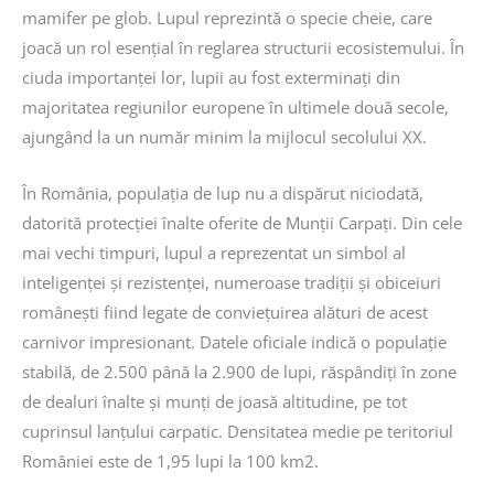
mamifer pe glob. Lupul reprezintă o specie cheie, care
joacă un rol esențial în reglarea structurii ecosistemului. În
ciuda importanței lor, lupii au fost exterminați din
majoritatea regiunilor europene în ultimele două secole,
ajungând la un număr minim la mijlocul secolului XX.
În România, populația de lup nu a dispărut niciodată,
datorită protecției înalte oferite de Munții Carpați. Din cele
mai vechi timpuri, lupul a reprezentat un simbol al
inteligenței și rezistenței, numeroase tradiții și obiceiuri
românești fiind legate de conviețuirea alături de acest
carnivor impresionant. Datele oficiale indică o populație
stabilă, de 2.500 până la 2.900 de lupi, răspândiți în zone
de dealuri înalte și munți de joasă altitudine, pe tot
cuprinsul lanțului carpatic. Densitatea medie pe teritoriul
României este de 1,95 lupi la 100 km2.