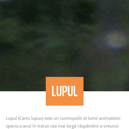
LUPUL
Lupul (Canis lupus) este un cosmopolit al lumii animalelor:
specia a avut în trecut cea mai largă răspândire a vreunui