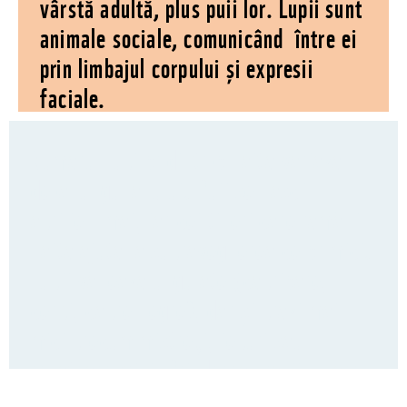
vârstă adultă, plus puii lor. Lupii sunt
animale sociale, comunicând între ei
prin limbajul corpului și expresii
faciale.
Numărul lupilor dintr-o haită variază
de-a lungul anului. Puii se nasc în
aprilie – mai, iar cei tineri care rămân în
haită ajută la supravegherea celor mici.
Lupii vânează ungulate (căprioare,
cerbi, capre negre), dar și prăzi mai
mici precum mistreți, iepuri sau
rozătoare mici. Prinderea prăzii nu are
mereu succes, astfel că instinctul de