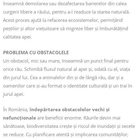
înseamnă demolarea sau dezafectarea barierelor din calea
curgerii libere a râului, pentru a-l readuce la starea naturală.
Acest proces ajută la refacerea ecosistemelor, permițând
peștilor și altor viețuitoare să migreze liber și îmbunătățind
calitatea apei.
PROBLEMA CU OBSTACOLELE
Un obstacol, mic sau mare, înseamnă un punct final pentru
orice râu. Schimbă fluxul natural al apei și, odată cu el, viața
din jurul lui. Cea a animalelor din și de lângă râu, dar și a
oamenilor care și-au format o identitate culturală și un trai în
jurul apei.
În România,
îndepărtarea obstacolelor vechi și
nefuncționale
are beneficii enorme. Râurile devin mai
sănătoase, biodiversitatea crește și riscul de inundații și secete
se reduce. Cu planificare atentă și implicarea comunităților,