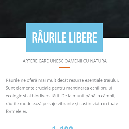
RÂURILE LIBERE
ARTERE CARE UNESC OAMENII CU NATURA
Râurile ne oferă mai mult decât resurse esențiale traiului.
Sunt elemente cruciale pentru menținerea echilibrului
ecologic și al biodiversității. De la munți până la câmpii,
râurile modelează peisaje vibrante și susțin viața în toate
formele ei.