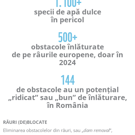
1.100+
specii de apă dulce
în pericol
500+
obstacole înlăturate
de pe râurile europene, doar în
2024
144
de obstacole au un potențial
„ridicat” sau „bun” de înlăturare,
în România
RÂURI (DE)BLOCATE
Eliminarea obstacolelor din râuri, sau „
dam removal
”,