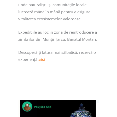
unde naturaliștii și comunitățile locale
lucrează mână în mână pentru a asigura
vitalitatea ecosistemelor valoroase.
Expedițiile au loc în zona de reintroducere a
zimbrilor din Munții Țarcu, Banatul Montan.
Descoperă-ți latura mai sălbatică, rezervă o
experiență
aici
.