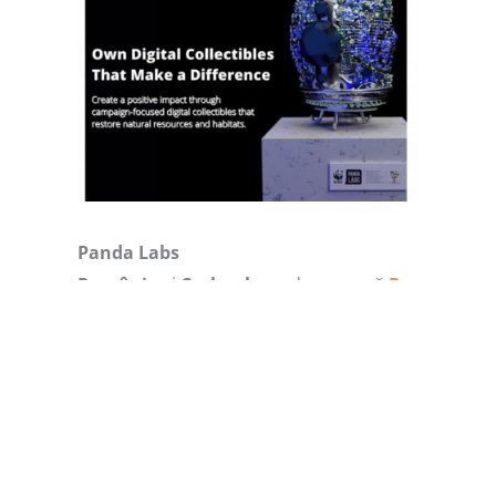
Panda Labs
România
și
Carbonbase
demarează
Pro
iectul Ark
– o abordare experimentală
de strângere de fonduri prin NFTs
pentru conservarea condusă de
comunități.
Împreună cu Project Ark finanțăm