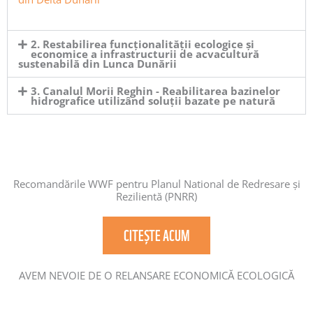
2. Restabilirea funcționalității ecologice și
economice a infrastructurii de acvacultură
sustenabilă din Lunca Dunării
3. Canalul Morii Reghin - Reabilitarea bazinelor
hidrografice utilizând soluții bazate pe natură
Recomandările WWF pentru Planul National de Redresare și
Rezilientă (PNRR)
CITEȘTE ACUM
AVEM NEVOIE DE O RELANSARE ECONOMICĂ ECOLOGICĂ