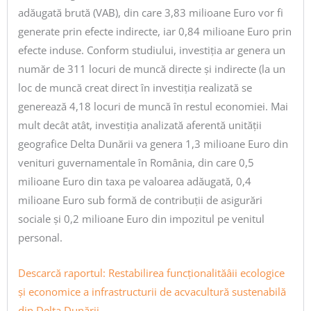
adăugată brută (VAB), din care 3,83 milioane Euro vor fi
generate prin efecte indirecte, iar 0,84 milioane Euro prin
efecte induse. Conform studiului, investiția ar genera un
număr de 311 locuri de muncă directe și indirecte (la un
loc de muncă creat direct în investiția realizată se
generează 4,18 locuri de muncă în restul economiei. Mai
mult decât atât, investiția analizată aferentă unității
geografice Delta Dunării va genera 1,3 milioane Euro din
venituri guvernamentale în România, din care 0,5
milioane Euro din taxa pe valoarea adăugată, 0,4
milioane Euro sub formă de contribuții de asigurări
sociale și 0,2 milioane Euro din impozitul pe venitul
personal.
Descarcă raportul: Restabilirea funcționalităâii ecologice
și economice a infrastructurii de acvacultură sustenabilă
din Delta Dunării