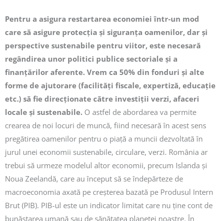
Pentru a asigura restartarea economiei într-un mod
care să asigure protecția și siguranța oamenilor, dar și
perspective sustenabile pentru viitor, este necesară
regândirea unor politici publice sectoriale și a
finanțărilor aferente. Vrem ca 50% din fonduri și alte
forme de ajutorare (facilități fiscale, expertiză, educație
etc.) să fie direcționate către investiții verzi, afaceri
locale și sustenabile.
O astfel de abordarea va permite
crearea de noi locuri de muncă, fiind necesară în acest sens
pregătirea oamenilor pentru o piață a muncii dezvoltată în
jurul unei economii sustenabile, circulare, verzi. România ar
trebui să urmeze modelul altor economii, precum Islanda și
Noua Zeelandă, care au început să se îndepărteze de
macroeconomia axată pe creșterea bazată pe Produsul Intern
Brut (PIB). PIB-ul este un indicator limitat care nu ține cont de
bunăstarea umană sau de sănătatea planetei noastre. În