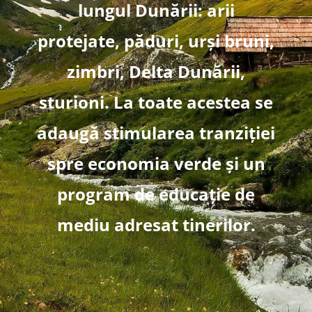
lungul Dunării: arii
protejate, păduri, urși bruni,
zimbri, Delta Dunării,
sturioni. La toate acestea se
adaugă stimularea tranziției
spre economia verde și un
program de educație de
mediu adresat tinerilor.