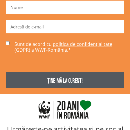
Sunt de acord cu
politica de confidențialitate
(GDPR) a WWF-România.
*
Urmărește-ne activitatea și pe social