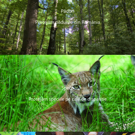
Păduri
Protejăm pădurile din România
Specii
Protejăm speciile pe cale de disparitie