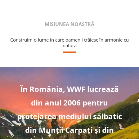
MISIUNEA NOASTRĂ
Construim o lume în care oamenii trăiesc în armonie cu
natura
În România, WWF lucrează
din anul 2006 pentru
protejarea mediului sălbatic
din Munții Carpați și din