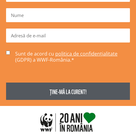
Sunt de acord cu
politica de confidențialitate
(GDPR) a WWF-România.
*