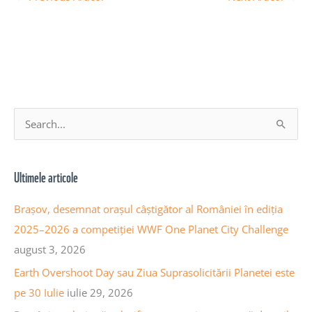
A
S
r
e
h
a
Ultimele articole
i
r
v
c
Brașov, desemnat orașul câștigător al României în ediția
a
h
2025–2026 a competiției WWF One Planet City Challenge
a
f
august 3, 2026
r
o
Earth Overshoot Day sau Ziua Suprasolicitării Planetei este
t
r
pe 30 Iulie
iulie 29, 2026
i
: