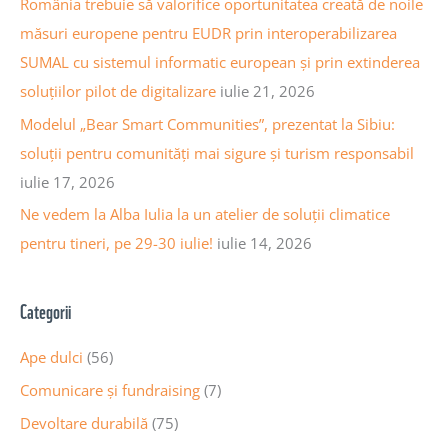
România trebuie să valorifice oportunitatea creată de noile
c
măsuri europene pentru EUDR prin interoperabilizarea
o
SUMAL cu sistemul informatic european și prin extinderea
l
soluțiilor pilot de digitalizare
iulie 21, 2026
e
Modelul „Bear Smart Communities”, prezentat la Sibiu:
soluții pentru comunități mai sigure și turism responsabil
iulie 17, 2026
Ne vedem la Alba Iulia la un atelier de soluții climatice
pentru tineri, pe 29-30 iulie!
iulie 14, 2026
Categorii
Ape dulci
(56)
Comunicare și fundraising
(7)
Devoltare durabilă
(75)