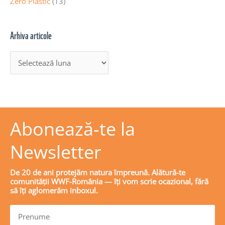
Zero Plastic
(13)
Arhiva articole
Abonează-te la
Newsletter
De 20 de ani protejăm natura împreună. Alătură-te
comunității WWF-România — îți vom scrie ocazional, fără
să îți aglomerăm inboxul.