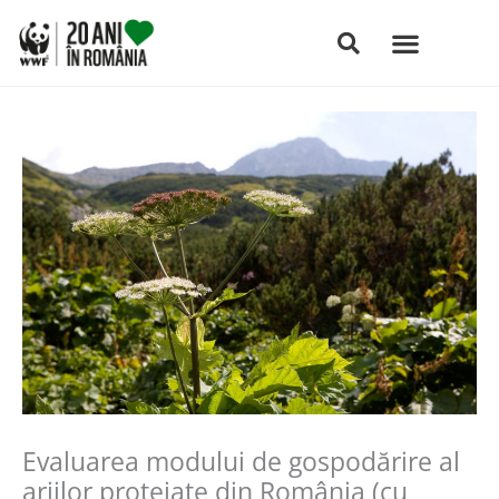
Skip
to
content
Evaluarea modului de gospodărire al
ariilor protejate din România (cu