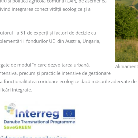
PNRR) și politica agricolă comună (CAP), de asemenea
vind integrarea conectivității ecologice și a
utorul a 51 de experți și factori de decizie cu
implementării fondurilor UE din Austria, Ungaria,
egate de modul în care dezvoltarea urbană,
Aliniament
intensivă, precum și practicile intensive de gestionare
ecta funcționalitatea coridoare ecologice dacă măsurile adecvate d
icări integrate.