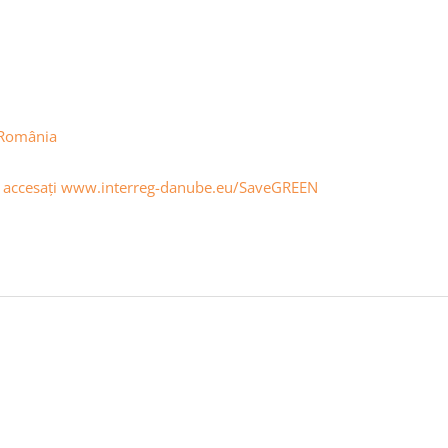
F România
ză, accesați www.interreg-danube.eu/SaveGREEN