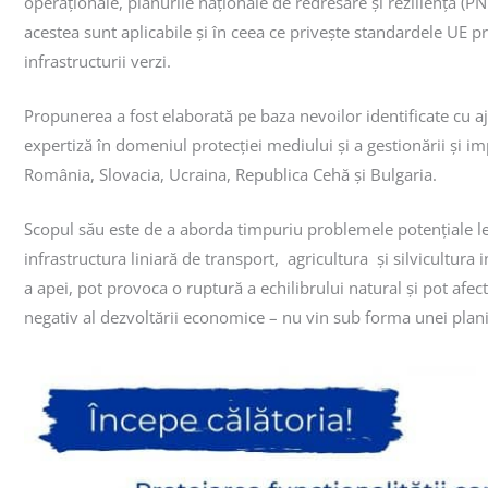
operaționale, planurile naționale de redresare și reziliență (
acestea sunt aplicabile și în ceea ce privește standardele UE pri
infrastructurii verzi.
Propunerea a fost elaborată pe baza nevoilor identificate cu aj
expertiză în domeniul protecției mediului și a gestionării și 
România, Slovacia, Ucraina, Republica Cehă și Bulgaria.
Scopul său este de a aborda timpuriu problemele potențiale l
infrastructura liniară de transport, agricultura și silvicultura 
a apei, pot provoca o ruptură a echilibrului natural și pot af
negativ al dezvoltării economice – nu vin sub forma unei planif