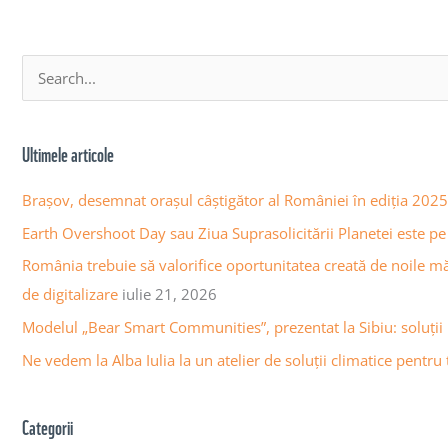
A
S
r
e
h
a
Ultimele articole
i
r
v
c
Brașov, desemnat orașul câștigător al României în ediția 20
a
h
Earth Overshoot Day sau Ziua Suprasolicitării Planetei este pe 
a
f
România trebuie să valorifice oportunitatea creată de noile m
r
o
de digitalizare
iulie 21, 2026
t
r
Modelul „Bear Smart Communities”, prezentat la Sibiu: soluții
i
:
c
Ne vedem la Alba Iulia la un atelier de soluții climatice pentru t
o
l
Categorii
e