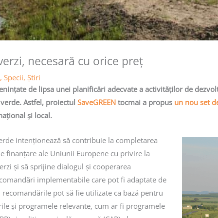
erzi, necesară cu orice preț
,
Specii
,
Știri
nințate de lipsa unei planificări adecvate a activităților de dezvo
verde. Astfel, proiectul
SaveGREEN
tocmai a propus
un nou set d
țional și local.
verde intenționează să contribuie la completarea
e finanțare ale Uniunii Europene cu privire la
verzi și să sprijine dialogul și cooperarea
recomandări implementabile care pot fi adaptate de
 recomandările pot să fie utilizate ca bază pentru
nurile și programele relevante, cum ar fi programele