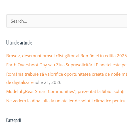
A
S
r
e
h
a
Ultimele articole
i
r
v
c
Brașov, desemnat orașul câștigător al României în ediția 20
a
h
Earth Overshoot Day sau Ziua Suprasolicitării Planetei este pe 
a
f
România trebuie să valorifice oportunitatea creată de noile m
r
o
de digitalizare
iulie 21, 2026
t
r
Modelul „Bear Smart Communities”, prezentat la Sibiu: soluții
i
:
c
Ne vedem la Alba Iulia la un atelier de soluții climatice pentru t
o
l
Categorii
e