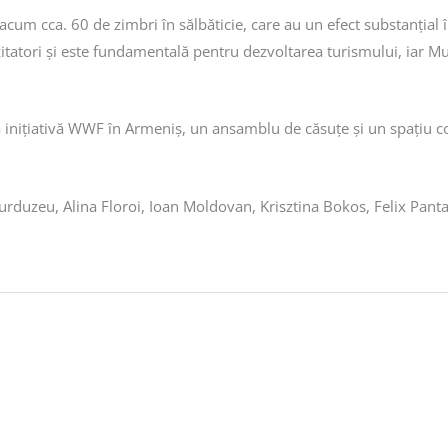
 acum cca. 60 de zimbri în sălbăticie, care au un efect substanțial î
izitatori și este fundamentală pentru dezvoltarea turismului, iar 
inițiativă WWF în Armeniș, un ansamblu de căsuțe și un spațiu co
duzeu, Alina Floroi, Ioan Moldovan, Krisztina Bokos, Felix Panta