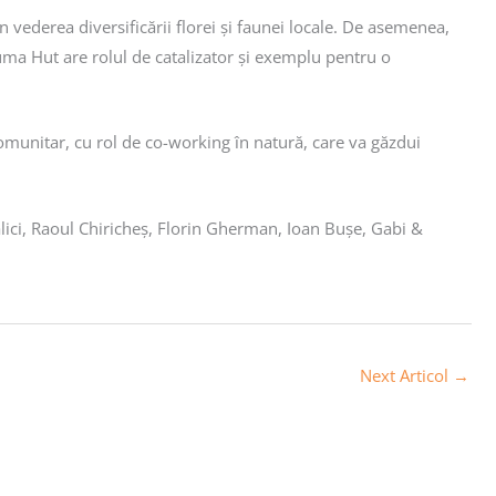
n vederea diversificării florei și faunei locale. De asemenea,
Muma Hut are rolul de catalizator și exemplu pentru o
munitar, cu rol de co-working în natură, care va găzdui
lici, Raoul Chiricheș, Florin Gherman, Ioan Bușe, Gabi &
Next Articol
→