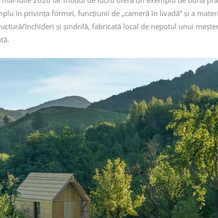
 mai-iulie 2020 iar modul de lucru oferă un exemplu de bună pract
mplu în privința formei, funcțiunii de „cameră în livadă” și a materi
tructură/închideri și șindrilă, fabricată local de nepotul unui meșt
ată.