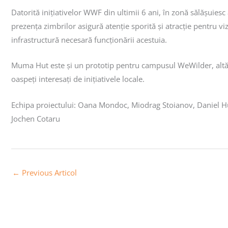
Datorită inițiativelor WWF din ultimii 6 ani, în zonă sălășuiesc
prezența zimbrilor asigură atenție sporită și atracție pentru v
infrastructură necesară funcționării acestuia.
Muma Hut este și un prototip pentru campusul WeWilder, altă 
oaspeți interesați de inițiativele locale.
Echipa proiectului: Oana Mondoc, Miodrag Stoianov, Daniel Hur
Jochen Cotaru
←
Previous Articol