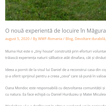
O nouă experientă de locuire în Măgura
august 5, 2020
/ By
WWF-Romania
/
Blog
,
Devoltare durabilă
Muma Hut este o „tiny house” construită prin eforturi voluntar
trăiască experiența naturii sălbatice atât dinafara, cât și dină
Ideea a pornit de la visul lui Daniel de a reconstrui casa din 
și-a oferit sprijinul pentru a creea „ceva” care să pună în valoa
Oana Mondoc este responsabilă cu dezvoltarea comunității și in
cu natura. Ea face echipă cu Daniel Hurduzeu și Matei Miculesc