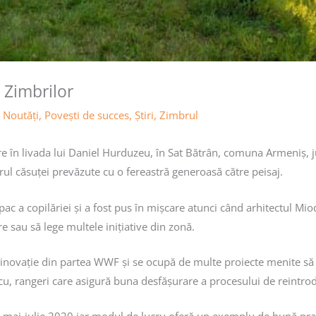
 Zimbrilor
,
Noutăţi
,
Povești de succes
,
Știri
,
Zimbrul
e în livada lui Daniel Hurduzeu, în Sat Bătrân, comuna Armeniș, j
utrul căsuței prevăzute cu o fereastră generoasă către peisaj.
copac a copilăriei și a fost pus în mișcare atunci când arhitectul 
re sau să lege multele inițiative din zonă.
ovație din partea WWF și se ocupă de multe proiecte menite să ajut
u, rangeri care asigură buna desfășurare a procesului de reintrodu