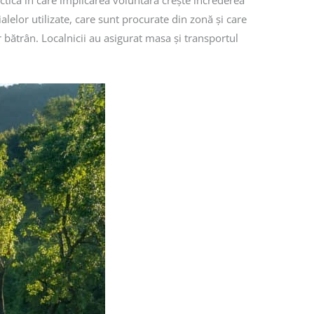
ică în care implicarea voluntară crește încrederea
alelor utilizate, care sunt procurate din zonă și care
er bătrân. Localnicii au asigurat masa și transportul