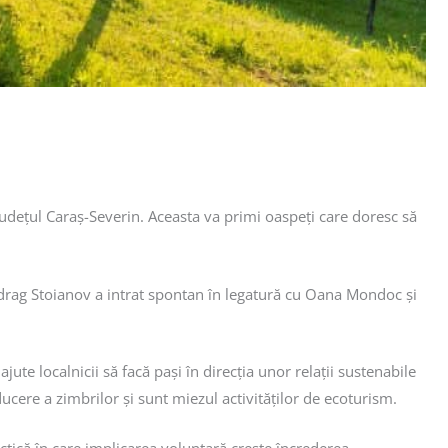
udețul Caraș-Severin. Aceasta va primi oaspeți care doresc să
Miodrag Stoianov a intrat spontan în legatură cu Oana Mondoc și
e localnicii să facă pași în direcția unor relații sustenabile
cere a zimbrilor și sunt miezul activităților de ecoturism.