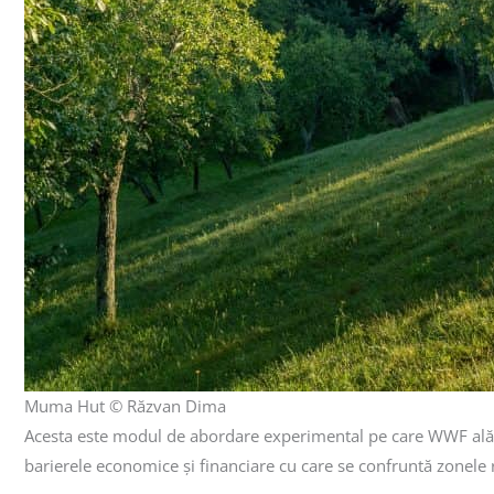
Muma Hut © Răzvan Dima
Acesta este modul de abordare experimental pe care WWF alături
barierele economice și financiare cu care se confruntă zonele r