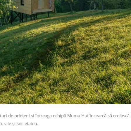
 de prieteni și întreaga echipă Muma Hut încearcă să croiască mode
urale și societatea.