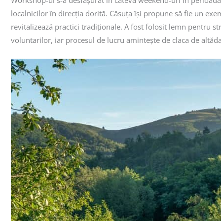
Workshop-ul s-a desfășurat în câteva weekend-uri în perioada
localnicilor în direcția dorită. Căsuța își propune să fie un exe
revitalizează practici tradiționale. A fost folosit lemn pentru s
voluntarilor, iar procesul de lucru amintește de claca de altăd