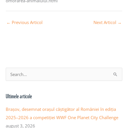
omorarea-animalului.html
←
Previous Articol
Next Articol
→
A
S
r
e
h
a
Ultimele articole
i
r
v
c
Brașov, desemnat orașul câștigător al României în ediția
a
h
2025–2026 a competiției WWF One Planet City Challenge
a
f
august 3, 2026