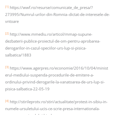
[1]
https://wwf.ro/resurse/comunicate_de_presa/?
273995/Numrul-urilor-din-Romnia–dictat-de-interesele-de-
vntoare
[2]
http://www.mmediu.ro/articol/mmap-supune-
dezbaterii-publice-proiectul-de-om-pentru-aprobarea-
derogarilor-in-cazul-speciilor-urs-lup-si-pisica-
salbatica/1883
[3]
https://www.agerpres.ro/economie/2016/10/04/minist
erul-mediului-suspenda-procedurile-de-emitere-a-
ordinului-privind-derogarile-la-vanatoarea-de-urs-lup-si-
pisica-salbatica-22-05-19
[4]
http://stirileprotv.ro/stiri/actualitate/protest-in-sibiu-in-
numele-ursuletului-ucis-ce-scrie-presa-internationala-