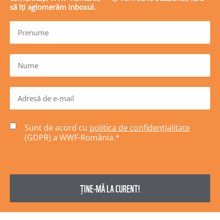
să îți aglomerăm inboxul.
Sunt de acord cu
politica de confidențialitate
(GDPR) a WWF-România.
*