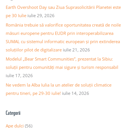
r
o
Earth Overshoot Day sau Ziua Suprasolicitării Planetei este
t
r
pe 30 Iulie
iulie 29, 2026
i
:
România trebuie să valorifice oportunitatea creată de noile
c
măsuri europene pentru EUDR prin interoperabilizarea
o
SUMAL cu sistemul informatic european și prin extinderea
l
soluțiilor pilot de digitalizare
iulie 21, 2026
e
Modelul „Bear Smart Communities”, prezentat la Sibiu:
soluții pentru comunități mai sigure și turism responsabil
iulie 17, 2026
Ne vedem la Alba Iulia la un atelier de soluții climatice
pentru tineri, pe 29-30 iulie!
iulie 14, 2026
Categorii
Ape dulci
(56)