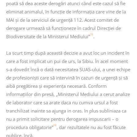
poată să dea aceste derogări atunci când este cazul să fie
eliminat animalul, în funcție de informația care vine de la
MAI și de la serviciul de urgență 112. Acest comitet de
derogare urmează să funcționeze în cadrul Direcției de
[3]
Biodiversitate de la Ministerul Mediului”
.
La scurt timp după această decizie a avut loc un incident în
care a fost implicat un pui de urs, la Sibiu. În acel moment
s-a dovedit încă o dată necesitatea SUAS-ului, a unei echipe
de profesioniști care să intervină în cazuri de urgență și să
aibă pregătirea și experiența necesară. Conform
informațiilor din presă, „Ministerul Mediului a cerut analize
de laborator care sa arate daca nu cumva ursul a fost
tranchilizat inainte sa ajunga in oras. In plus subliniaza ca
nu a primit solicitare pentru derogarea impuscarii – o
[4]
procedura obligatorie”
, dar rezultatele nu au fost făcute
publice, încă.