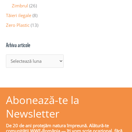
Zimbrul
(26)
Tăieri ilegale
(8)
Zero Plastic
(13)
Arhiva articole
Abonează-te la
Newsletter
De 20 de ani protejăm natura împreună. Alătură-te
comunității WWF-România — îți vom scrie ocazional, fără