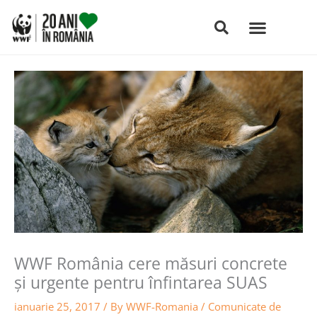
Skip
to
content
WWF România cere măsuri concrete
și urgente pentru înfintarea SUAS
ianuarie 25, 2017
/ By
WWF-Romania
/
Comunicate de