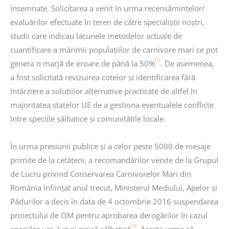
însemnate. Solicitarea a venit în urma recensămintelor/
evaluărilor efectuate în teren de către specialiștii noștri,
studii care indicau lacunele metodelor actuale de
cuantificare a mărimii populațiilor de carnivore mari ce pot
[1]
genera o marjă de eroare de până la 50%
. De asemenea,
a fost solicitată revizuirea cotelor și identificarea fără
întârziere a soluțiilor alternative practicate de altfel în
majoritatea statelor UE de a gestiona eventualele conflicte
între speciile sălbatice și comunitățile locale.
În urma presiunii publice și a celor peste 5000 de mesaje
primite de la cetățeni, a recomandărilor venite de la Grupul
de Lucru privind Conservarea Carnivorelor Mari din
România înființat anul trecut, Ministerul Mediului, Apelor și
Pădurilor a decis în data de 4 octombrie 2016 suspendarea
proiectului de OM pentru aprobarea derogărilor în cazul
[2]
speciilor urs, lup și pisică sălbatică
. Acesta urma să