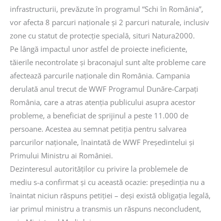
infrastructurii, prevăzute în programul “Schi în România”,
vor afecta 8 parcuri naţionale şi 2 parcuri naturale, inclusiv
zone cu statut de protecţie specială, situri Natura2000.
Pe lângă impactul unor astfel de proiecte ineficiente,
tăierile necontrolate şi braconajul sunt alte probleme care
afectează parcurile naţionale din România. Campania
derulată anul trecut de WWF Programul Dunăre-Carpaţi
România, care a atras atenţia publicului asupra acestor
probleme, a beneficiat de sprijinul a peste 11.000 de
persoane. Acestea au semnat petiţia pentru salvarea
parcurilor naţionale, înaintată de WWF Preşedintelui şi
Primului Ministru ai României.
Dezinteresul autorităţilor cu privire la problemele de
mediu s-a confirmat şi cu această ocazie: preşedinţia nu a
înaintat niciun răspuns petiţiei – deşi există obligaţia legală,
iar primul ministru a transmis un răspuns neconcludent,