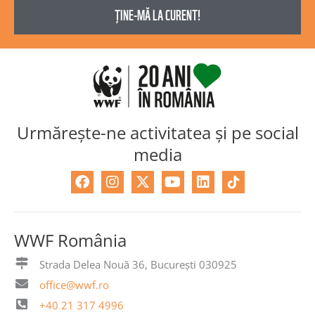
Urmărește-ne activitatea și pe social
media
F
I
X
Y
L
a
n
-
o
i
c
s
t
u
n
e
t
w
t
k
b
a
i
u
e
WWF România
o
g
t
b
d
o
r
t
e
i
Strada Delea Nouă 36, București 030925
k
a
e
n
office@wwf.ro
m
r
+40 21 317 4996