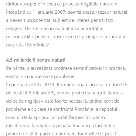
ţărilor europene în ceea ce priveşte bogăţiile naturale.
Începând cu 1 ianuarie 2007, soarta acestui tezaur natural
a devenit un potenţial subiect de interes pentru toţi
cetăţenii UE. Ce măsuri au luat însă autorităţile
responsabile, pentru conservarea şi protejarea tezaurului
natural al României?
4,5 miliarde € pentru natură
Pe hârtie, s-au realizat progrese semnificative; în practică,
există însă numeroase probleme.
În perioada 2007-2013, România poate accesa fonduri UE
de peste 4,5 miliarde €, pentru protecţia naturii. Suma –
deloc de neglijat – este foarte necesară, ţinând cont de
problemele cu care se confruntă România la capitolul
mediu. De la sprijinul acordat fermierilor pentru
întreţinerea fâneţelor şi până la finanţarea facilităţilor
pentru turişti în parcuri naţionale, fondurile UE pot fi