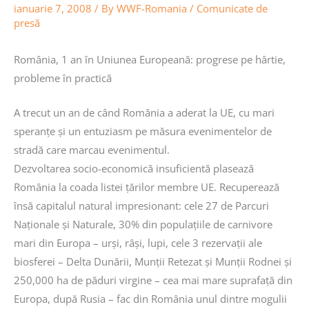
ianuarie 7, 2008
/ By
WWF-Romania
/
Comunicate de
presă
România, 1 an în Uniunea Europeană: progrese pe hârtie,
probleme în practică
A trecut un an de când România a aderat la UE, cu mari
speranţe şi un entuziasm pe măsura evenimentelor de
stradă care marcau evenimentul.
Dezvoltarea socio-economică insuficientă plasează
România la coada listei ţărilor membre UE. Recuperează
însă capitalul natural impresionant: cele 27 de Parcuri
Naţionale şi Naturale, 30% din populaţiile de carnivore
mari din Europa – urşi, râşi, lupi, cele 3 rezervaţii ale
biosferei – Delta Dunării, Munţii Retezat şi Munţii Rodnei şi
250,000 ha de păduri virgine – cea mai mare suprafaţă din
Europa, după Rusia – fac din România unul dintre mogulii