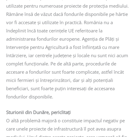
utilizate pentru numeroase proiecte de protecţia mediului.
Rămâne însă de văzut dacă fondurile disponibile pe hârtie
vor fi accesate şi utilizate în practică. România nu a
îndeplinit încă toate cerinţele UE referitoare la
administrarea fondurilor europene. Agenţia de Plăţi şi
Intervenţie pentru Agricultură a fost înfiinţată cu mare
întârziere, iar centrele judeţene şi locale nu sunt nici acum
complet funcţionale. Pe de altă parte, procedurile de
accesare a fondurilor sunt foarte complicate, astfel încât
micii fermieri şi întreprinzători, dar şi alţi potenţiali
beneficiari, sunt foarte puţin interesaţi de accesarea
fondurilor disponibile.
Sturionii din Dunăre, periclitaţi
O altă problemă majoră o constituie impactul negativ pe
care unele proiecte de infrastructură îl pot avea asupra
mediului. Unul dintre aceste proiecte, care urmează să fie