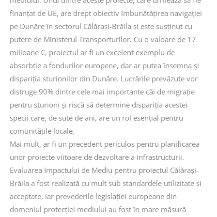
finanţat de UE, are drept obiectiv îmbunătăţirea navigaţiei
pe Dunăre în sectorul Călăraşi-Brăila şi este susţinut cu
putere de Ministerul Transporturilor. Cu o valoare de 17
milioane €, proiectul ar fi un excelent exemplu de
absorbţie a fondurilor europene, dar ar putea însemna şi
dispariţia sturionilor din Dunăre. Lucrările prevăzute vor
distruge 90% dintre cele mai importante căi de migraţie
pentru sturioni şi riscă să determine dispariţia acestei
specii care, de sute de ani, are un rol esenţial pentru
comunităţile locale.
Mai mult, ar fi un precedent periculos pentru planificarea
unor proiecte viitoare de dezvoltare a infrastructurii.
Evaluarea Impactului de Mediu pentru proiectul Călăraşi-
Brăila a fost realizată cu mult sub standardele utilizitate şi
acceptate, iar prevederile legislaţiei europeane din
domeniul protecţiei mediului au fost în mare măsură