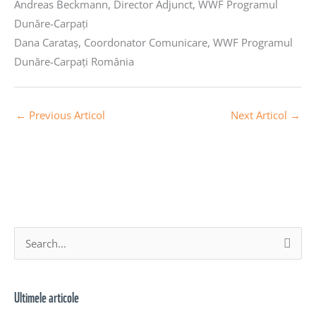
Andreas Beckmann, Director Adjunct, WWF Programul
Dunăre-Carpaţi
Dana Carataş, Coordonator Comunicare, WWF Programul
Dunăre-Carpaţi România
←
Previous Articol
Next Articol
→
A
S
r
e
h
a
Ultimele articole
i
r