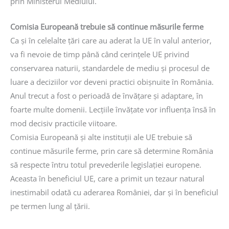
prin Ministerul Mediului.
Comisia Europeană trebuie să continue măsurile ferme
Ca şi în celelalte ţări care au aderat la UE în valul anterior,
va fi nevoie de timp până când cerinţele UE privind
conservarea naturii, standardele de mediu şi procesul de
luare a deciziilor vor deveni practici obişnuite în România.
Anul trecut a fost o perioadă de învăţare şi adaptare, în
foarte multe domenii. Lecţiile învăţate vor influenţa însă în
mod decisiv practicile viitoare.
Comisia Europeană şi alte instituţii ale UE trebuie să
continue măsurile ferme, prin care să determine România
să respecte întru totul prevederile legislaţiei europene.
Aceasta în beneficiul UE, care a primit un tezaur natural
inestimabil odată cu aderarea României, dar şi în beneficiul
pe termen lung al ţării.