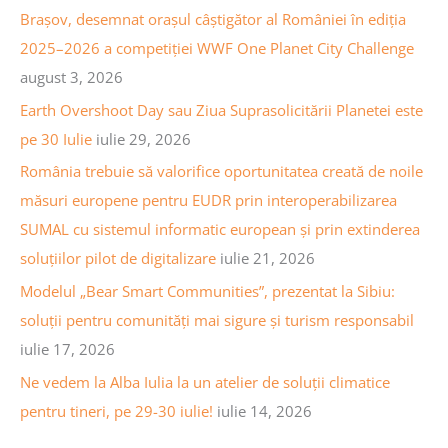
v
c
Brașov, desemnat orașul câștigător al României în ediția
a
h
2025–2026 a competiției WWF One Planet City Challenge
a
f
august 3, 2026
r
o
Earth Overshoot Day sau Ziua Suprasolicitării Planetei este
t
r
pe 30 Iulie
iulie 29, 2026
i
:
România trebuie să valorifice oportunitatea creată de noile
c
măsuri europene pentru EUDR prin interoperabilizarea
o
SUMAL cu sistemul informatic european și prin extinderea
l
soluțiilor pilot de digitalizare
iulie 21, 2026
e
Modelul „Bear Smart Communities”, prezentat la Sibiu:
soluții pentru comunități mai sigure și turism responsabil
iulie 17, 2026
Ne vedem la Alba Iulia la un atelier de soluții climatice
pentru tineri, pe 29-30 iulie!
iulie 14, 2026