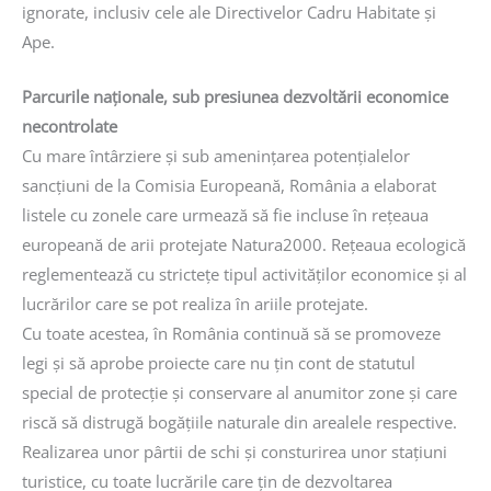
ignorate, inclusiv cele ale Directivelor Cadru Habitate şi
Ape.
Parcurile naţionale, sub presiunea dezvoltării economice
necontrolate
Cu mare întârziere şi sub ameninţarea potenţialelor
sancţiuni de la Comisia Europeană, România a elaborat
listele cu zonele care urmează să fie incluse în reţeaua
europeană de arii protejate Natura2000. Reţeaua ecologică
reglementează cu stricteţe tipul activităţilor economice şi al
lucrărilor care se pot realiza în ariile protejate.
Cu toate acestea, în România continuă să se promoveze
legi şi să aprobe proiecte care nu ţin cont de statutul
special de protecţie şi conservare al anumitor zone şi care
riscă să distrugă bogăţiile naturale din arealele respective.
Realizarea unor pârtii de schi şi consturirea unor staţiuni
turistice, cu toate lucrările care ţin de dezvoltarea