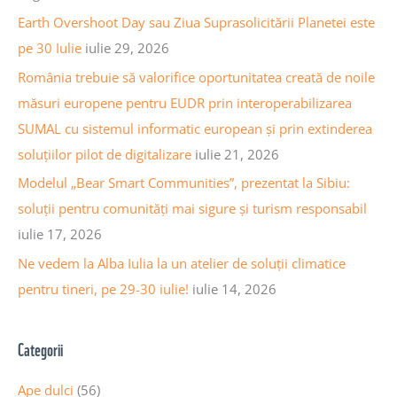
r
o
Earth Overshoot Day sau Ziua Suprasolicitării Planetei este
t
r
pe 30 Iulie
iulie 29, 2026
i
:
România trebuie să valorifice oportunitatea creată de noile
c
măsuri europene pentru EUDR prin interoperabilizarea
o
SUMAL cu sistemul informatic european și prin extinderea
l
soluțiilor pilot de digitalizare
iulie 21, 2026
e
Modelul „Bear Smart Communities”, prezentat la Sibiu:
soluții pentru comunități mai sigure și turism responsabil
iulie 17, 2026
Ne vedem la Alba Iulia la un atelier de soluții climatice
pentru tineri, pe 29-30 iulie!
iulie 14, 2026
Categorii
Ape dulci
(56)