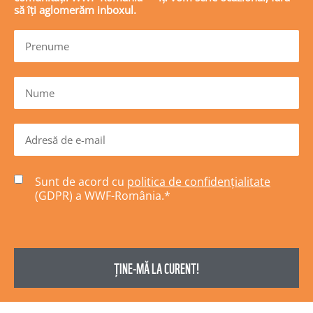
să îți aglomerăm inboxul.
Sunt de acord cu
politica de confidențialitate
(GDPR) a WWF-România.
*