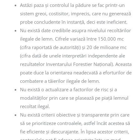
Astăzi paza și controlul la pădure se fac printr-un
sistem greoi, costisitor, imprecis, care nu generează
probe concludente în instanță, deci este ineficient.
Nu există date credibile asupra nivelului recoltărilor
ilegale de lemn. Cifrele variază între 150.000 mc
(cifra raportată de autorități) și 20 de milioane mc
(cifra dată de unele interpretări independente ale
rezultatelor Inventarului Forestier Național). Aceasta
poate duce la orientarea neadecvată a eforturilor de
combatere a tăierilor ilegale de lemn.
Nu există o actualizare a factorilor de risc și a
modalităților prin care se plasează pe piață lemnul
recoltat ilegal.
Nu există criterii obiective și transparente prin care
să se prioritizeze controalele, astfel încât acestea să
fie eficiente și descurajante. În lipsa acestor criterii,
controalele pot fi adesea orientate într-un mod