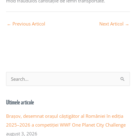
mod fraudulos cantitățile de lemn transportate.
←
Previous Articol
Next Articol
→
A
S
r
e
h
a
Ultimele articole
i
r
v
c
Brașov, desemnat orașul câștigător al României în ediția
a
h
2025–2026 a competiției WWF One Planet City Challenge
a
f
august 3, 2026