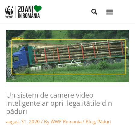
Skip
to
content
Un sistem de camere video
inteligente ar opri ilegalitătile din
păduri
august 31, 2020
/ By
WWF-Romania
/
Blog
,
Păduri