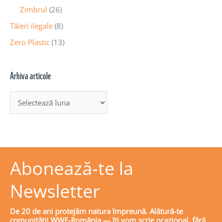
Zimbrul
(26)
Tăieri ilegale
(8)
Zero Plastic
(13)
Arhiva articole
Abonează-te la
Newsletter
De 20 de ani protejăm natura împreună. Alătură-te
comunității WWF-România — îți vom scrie ocazional, fără