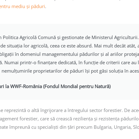
entru mediu și păduri
.
n Politica Agricolă Comună și gestionate de Ministerul Agriculturi
e de situația lor agricolă, ceea ce este absurd. Mai mult decât atât
 obligații în domeniul managementului pădurilor și al ariilor prote
tă. Numai printr-o finanțare dedicată, în funcție de criterii care au
l, nemulțumirile proprietarilor de păduri își pot găsi soluția în ac
uri la WWF-România (Fondul Mondial pentru Natură)
 reprezintă o altă îngrijorare a întregului sector forestier. D
gement forestier, care să crească reziliența și rezistența pădurilor 
ate împreună cu specialiști din țări precum Bulgaria, Ungaria, Slo