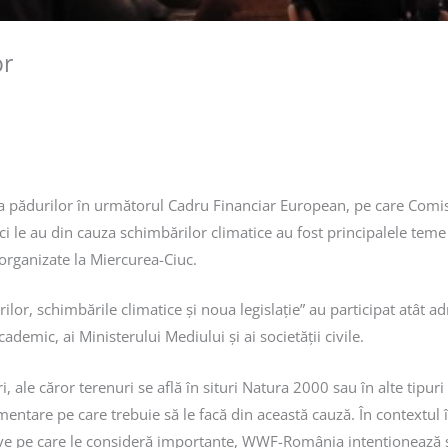
or
 pădurilor în următorul Cadru Financiar European, pe care Comisia
vici le au din cauza schimbărilor climatice au fost principalele t
 organizate la Miercurea-Ciuc.
or, schimbările climatice și noua legislație” au participat atât adm
ademic, ai Ministerului Mediului și ai societății civile.
i, ale căror terenuri se află în situri Natura 2000 sau în alte tipur
plimentare pe care trebuie să le facă din această cauză. În contextu
tive pe care le consideră importante, WWF-România intenționează 