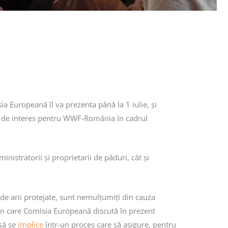
 Europeană îl va prezenta până la 1 iulie, și
eme de interes pentru WWF-România în cadrul
inistratorii și proprietarii de păduri, cât și
i de arii protejate, sunt nemulțumiți din cauza
l în care Comisia Europeană discută în prezent
să se
implice
într-un proces care să asigure, pentru