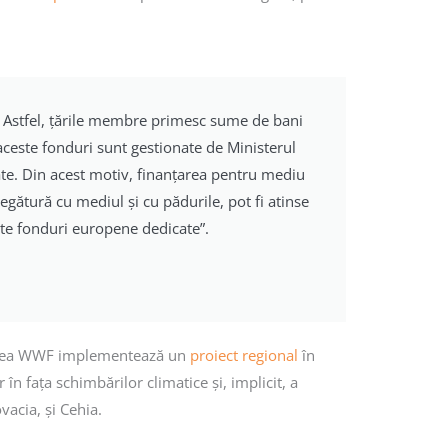
i. Astfel, țările membre primesc sume de bani
, aceste fonduri sunt gestionate de Ministerul
jate. Din acest motiv, finanțarea pentru mediu
 legătură cu mediul și cu pădurile, pot fi atinse
este fonduri europene dedicate”.
e aceea WWF implementează un
proiect regional
în
în fața schimbărilor climatice și, implicit, a
vacia, și Cehia.