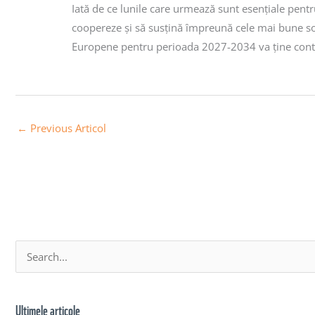
Iată de ce lunile care urmează sunt esențiale pentr
coopereze și să susțină împreună cele mai bune solu
Europene pentru perioada 2027-2034 va ține cont 
←
Previous Articol
A
S
r
e
h
a
Ultimele articole
i