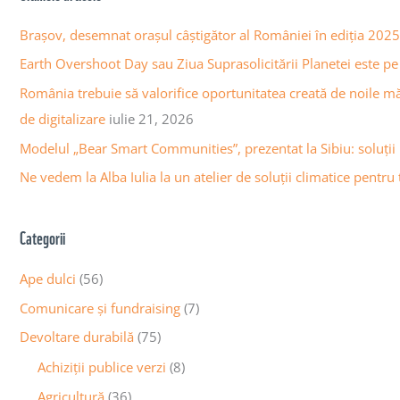
r
v
c
Brașov, desemnat orașul câștigător al României în ediția 20
a
h
Earth Overshoot Day sau Ziua Suprasolicitării Planetei este pe 
a
f
România trebuie să valorifice oportunitatea creată de noile m
r
o
de digitalizare
iulie 21, 2026
t
r
Modelul „Bear Smart Communities”, prezentat la Sibiu: soluții
i
:
c
Ne vedem la Alba Iulia la un atelier de soluții climatice pentru t
o
l
Categorii
e
Ape dulci
(56)
Comunicare și fundraising
(7)
Devoltare durabilă
(75)
Achiziții publice verzi
(8)
Agricultură
(36)