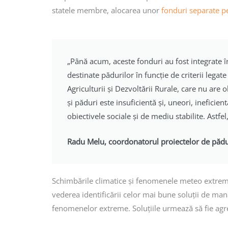
statele membre, alocarea unor
fonduri separate p
„Până acum, aceste fonduri au fost integrate î
destinate pădurilor în funcție de criterii legat
Agriculturii și Dezvoltării Rurale, care nu are
și păduri este insuficientă și, uneori, ineficien
obiectivele sociale și de mediu stabilite. Astfe
Radu Melu, coordonatorul proiectelor de păd
Schimbările climatice și fenomenele meteo extreme
vederea identificării celor mai bune soluții de mana
fenomenelor extreme. Soluțiile urmează să fie agre