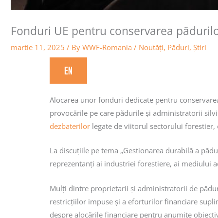
Fonduri UE pentru conservarea păduril
martie 11, 2025
/ By
WWF-Romania
/
Noutăţi
,
Păduri
,
Știri
EN
Alocarea unor fonduri dedicate pentru conservarea
provocările pe care pădurile și administratorii sil
dezbaterilor
legate de viitorul sectorului forestier,
La discuțiile pe tema „Gestionarea durabilă a păduril
reprezentanți ai industriei forestiere, ai mediului ac
Mulți dintre proprietarii și administratorii de pădur
restricțiilor impuse și a eforturilor financiare su
despre alocările financiare pentru anumite obiec