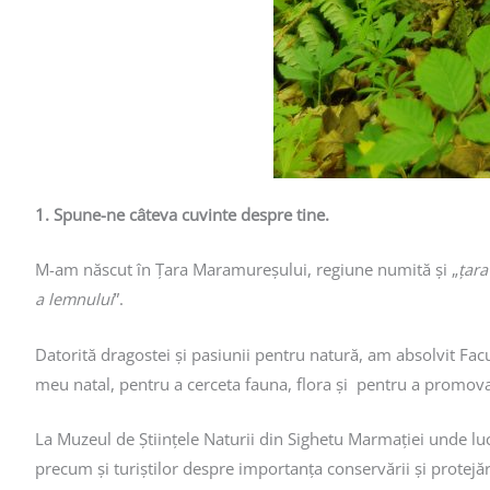
1. Spune-ne câteva cuvinte despre tine.
M-am născut în Țara Maramureșului, regiune numită și „
țara
a lemnului
”.
Datorită dragostei și pasiunii pentru natură, am absolvit Fac
meu natal, pentru a cerceta fauna, flora și pentru a promova
La Muzeul de Științele Naturii din Sighetu Marmației unde lucr
precum și turiștilor despre importanța conservării și protejări