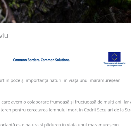
viu
t în poze și importanța naturii în viața unui maramureșean
u care avem o colaborare frumoasă și fructuoasă de mulți ani. Iar 
r în teren pentru cercetarea lemnului mort în Codrii Seculari de la 
portantă este natura și pădurea în viața unui maramureșean.