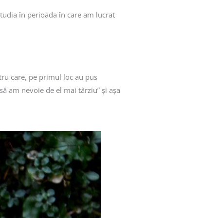
tudia în perioada în care am lucrat
tru care, pe primul loc au pus
 să am nevoie de el mai târziu” și așa