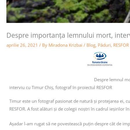
Despre importanța lemnului mort, inter
aprilie 26, 2021
/ By
Miradona Krizbai
/
Blog
,
Păduri
,
RESFOR
Despre lemnul mor
interviu cu Timur Chiș, fotograf în proiectul RESFOR
Timur este un fotograf pasionat de natură și protejarea ei, c
RESFOR. A fost alături și de colegii noștri în cadrul ieșirilo
Așadar l-am rugat să ne povestească puțin despre cât de im