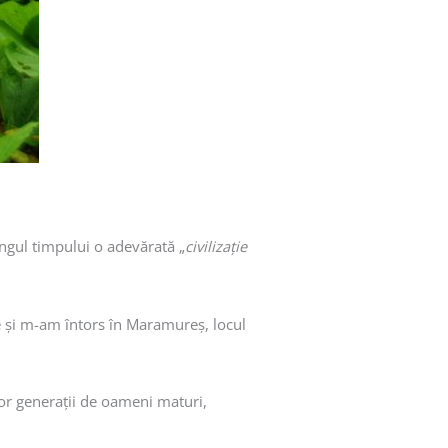
ngul timpului o adevărată „
civilizație
ie și m-am întors în Maramureș, locul
lor generații de oameni maturi,