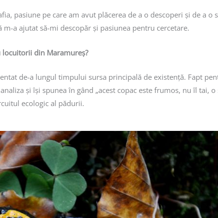
ia, pasiune pe care am avut plăcerea de a o descoperi și de a o s
ă m-a ajutat să-mi descopăr și pasiunea pentru cercetare.
u locuitorii din Maramureș?
entat de-a lungul timpului sursa principală de existență. Fapt pen
analiza și își spunea în gând „acest copac este frumos, nu îl tai, o
cuitul ecologic al pădurii.