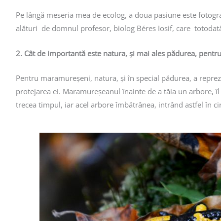
Pe lângă meseria mea de ecolog, a doua pasiune este fotograf
alături de domnul profesor, biolog Béres Iosif, care totodat
2. Cât de importantă este natura, și mai ales pădurea, pentr
Pentru maramureșeni, natura, și în special pădurea, a reprez
protejarea ei. Maramureșeanul înainte de a tăia un arbore, îl 
trecea timpul, iar acel arbore îmbătrânea, intrând astfel în cir