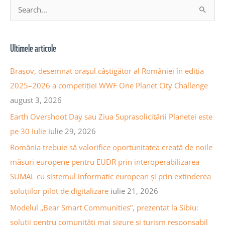
A
S
r
e
h
a
Ultimele articole
i
r
v
c
Brașov, desemnat orașul câștigător al României în ediția
a
h
2025–2026 a competiției WWF One Planet City Challenge
a
f
august 3, 2026
r
o
Earth Overshoot Day sau Ziua Suprasolicitării Planetei este
t
r
pe 30 Iulie
iulie 29, 2026
i
:
România trebuie să valorifice oportunitatea creată de noile
c
măsuri europene pentru EUDR prin interoperabilizarea
o
SUMAL cu sistemul informatic european și prin extinderea
l
soluțiilor pilot de digitalizare
iulie 21, 2026
e
Modelul „Bear Smart Communities”, prezentat la Sibiu:
soluții pentru comunități mai sigure și turism responsabil