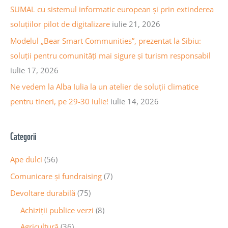
SUMAL cu sistemul informatic european și prin extinderea
l
soluțiilor pilot de digitalizare
iulie 21, 2026
e
Modelul „Bear Smart Communities”, prezentat la Sibiu:
soluții pentru comunități mai sigure și turism responsabil
iulie 17, 2026
Ne vedem la Alba Iulia la un atelier de soluții climatice
pentru tineri, pe 29-30 iulie!
iulie 14, 2026
Categorii
Ape dulci
(56)
Comunicare și fundraising
(7)
Devoltare durabilă
(75)
Achiziții publice verzi
(8)
Agricultură
(36)