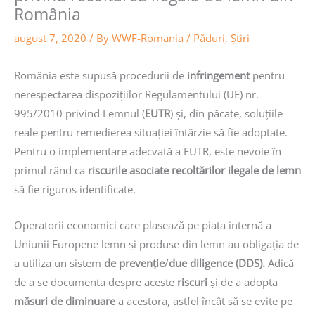
România
august 7, 2020
/ By
WWF-Romania
/
Păduri
,
Știri
România este supusă procedurii de
infringement
pentru
nerespectarea dispozițiilor Regulamentului (UE) nr.
995/2010 privind Lemnul (
EUTR
) și, din păcate, soluțiile
reale pentru remedierea situației întârzie să fie adoptate.
Pentru o implementare adecvată a EUTR, este nevoie în
primul rând ca
riscurile asociate recoltărilor ilegale de lemn
să fie riguros identificate.
Operatorii economici care plasează pe piața internă a
Uniunii Europene lemn și produse din lemn au obligația de
a utiliza un sistem
de prevenție
/
due diligence (DDS).
Adică
de a se documenta despre aceste
riscuri
și de a adopta
măsuri de diminuare
a acestora, astfel încât să se evite pe