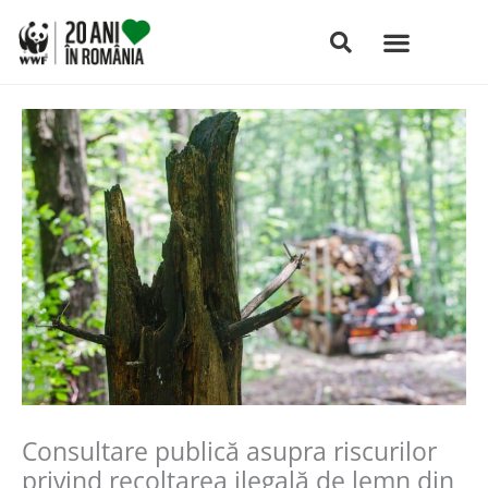
Skip
to
content
Consultare publică asupra riscurilor
privind recoltarea ilegală de lemn din