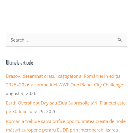
A
S
r
e
h
a
Ultimele articole
i
r
v
c
Brașov, desemnat orașul câștigător al României în ediția
a
h
2025–2026 a competiției WWF One Planet City Challenge
a
f
august 3, 2026
r
o
Earth Overshoot Day sau Ziua Suprasolicitării Planetei este
t
r
pe 30 Iulie
iulie 29, 2026
i
:
România trebuie să valorifice oportunitatea creată de noile
c
măsuri europene pentru EUDR prin interoperabilizarea
o