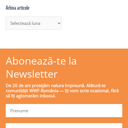
Arhiva articole
Abonează-te la
Newsletter
De 20 de ani protejăm natura împreună. Alătură-te
comunității WWF-România — îți vom scrie ocazional, fără
să îți aglomerăm inboxul.