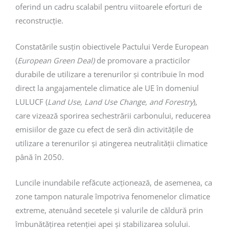
oferind un cadru scalabil pentru viitoarele eforturi de
reconstrucție.
Constatările susțin obiectivele Pactului Verde European
(
European Green Deal)
de promovare a practicilor
durabile de utilizare a terenurilor și contribuie în mod
direct la angajamentele climatice ale UE în domeniul
LULUCF (
Land Use, Land Use Change, and Forestry
),
care vizează sporirea sechestrării carbonului, reducerea
emisiilor de gaze cu efect de seră din activitățile de
utilizare a terenurilor și atingerea neutralității climatice
până în 2050.
Luncile inundabile refăcute acționează, de asemenea, ca
zone tampon naturale împotriva fenomenelor climatice
extreme, atenuând secetele și valurile de căldură prin
îmbunătățirea retenției apei și stabilizarea solului.