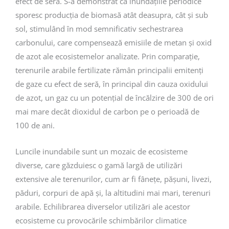
efect de seră. S-a demonstrat că inundațiile periodice
sporesc producția de biomasă atât deasupra, cât și sub
sol, stimulând în mod semnificativ sechestrarea
carbonului, care compensează emisiile de metan și oxid
de azot ale ecosistemelor analizate. Prin comparație,
terenurile arabile fertilizate rămân principalii emitenți
de gaze cu efect de seră, în principal din cauza oxidului
de azot, un gaz cu un potențial de încălzire de 300 de ori
mai mare decât dioxidul de carbon pe o perioadă de
100 de ani.
Luncile inundabile sunt un mozaic de ecosisteme
diverse, care găzduiesc o gamă largă de utilizări
extensive ale terenurilor, cum ar fi fânețe, pășuni, livezi,
păduri, corpuri de apă și, la altitudini mai mari, terenuri
arabile. Echilibrarea diverselor utilizări ale acestor
ecosisteme cu provocările schimbărilor climatice