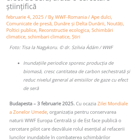
științifică
februarie 4, 2025
/ By
WWF-Romania
/
Ape dulci
,
Comunicate de presă
,
Dunăre și Delta Dunării
,
Noutăţi
,
Poltici publice
,
Reconstructie ecologica
,
Schimbări
climatice
,
schimbari climatice
,
Știri
Foto: Tisa la Nagykoru. © dr. Szilvia Ádám / WWF
Inundațiile periodice sporesc producția de
biomasă, cresc cantitatea de carbon sechestrată și
reduc nivelul general al emisiilor de gaze cu efect
de seră
Budapesta – 3 februarie 2025.
Cu ocazia
Zilei Mondiale
a Zonelor Umede
, organizația pentru conservarea
naturii WWF Europa Centrală și de Est face publică o
cercetare pilot care dezvăluie rolul esențial al refacerii
luncilor inundabile în combaterea schimbărilor