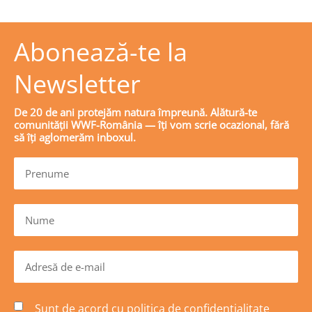
Abonează-te la
Newsletter
De 20 de ani protejăm natura împreună. Alătură-te
comunității WWF-România — îți vom scrie ocazional, fără
să îți aglomerăm inboxul.
Sunt de acord cu
politica de confidențialitate