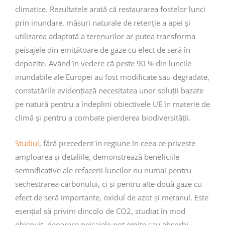
climatice. Rezultatele arată că restaurarea fostelor lunci
prin inundare, măsuri naturale de retenție a apei și
utilizarea adaptată a terenurilor ar putea transforma
peisajele din emițătoare de gaze cu efect de seră în
depozite. Având în vedere că peste 90 % din luncile
inundabile ale Europei au fost modificate sau degradate,
constatările evidențiază necesitatea unor soluții bazate
pe natură pentru a îndeplini obiectivele UE în materie de
climă și pentru a combate pierderea biodiversității.
Studiul
, fără precedent în regiune în ceea ce privește
amploarea și detaliile, demonstrează beneficiile
semnificative ale refacerii luncilor nu numai pentru
sechestrarea carbonului, ci și pentru alte două gaze cu
efect de seră importante, oxidul de azot și metanul. Este
esențial să privim dincolo de CO2, studiat în mod
obișnuit, deoarece peisajele pot emite sau absorbi