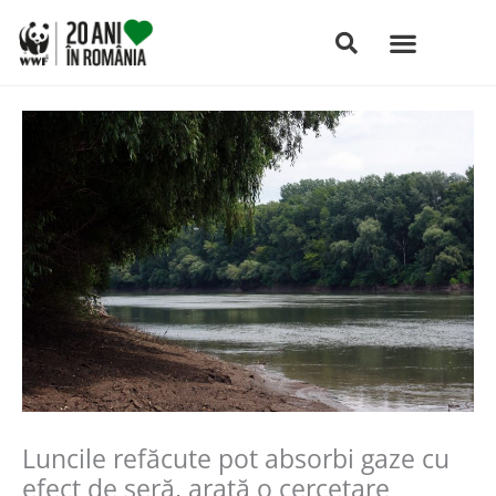
Skip
to
content
Luncile refăcute pot absorbi gaze cu
efect de seră, arată o cercetare