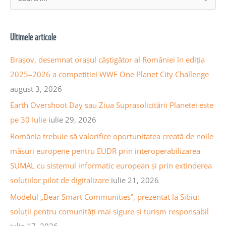
r
e
h
a
Ultimele articole
i
r
v
c
Brașov, desemnat orașul câștigător al României în ediția
a
h
2025–2026 a competiției WWF One Planet City Challenge
a
f
august 3, 2026
r
o
Earth Overshoot Day sau Ziua Suprasolicitării Planetei este
t
r
pe 30 Iulie
iulie 29, 2026
i
:
România trebuie să valorifice oportunitatea creată de noile
c
măsuri europene pentru EUDR prin interoperabilizarea
o
SUMAL cu sistemul informatic european și prin extinderea
l
soluțiilor pilot de digitalizare
iulie 21, 2026
e
Modelul „Bear Smart Communities”, prezentat la Sibiu:
soluții pentru comunități mai sigure și turism responsabil
iulie 17, 2026