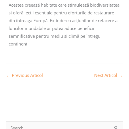
Acestea creează habitate care stimulează biodiversitatea
și oferă lecții esențiale pentru eforturile de restaurare
din întreaga Europă. Extinderea acțiunilor de refacere a
luncilor inundabile ar putea aduce beneficii
semnificative pentru mediu și climă pe întregul
continent.
←
Previous Articol
Next Articol
→
A
S