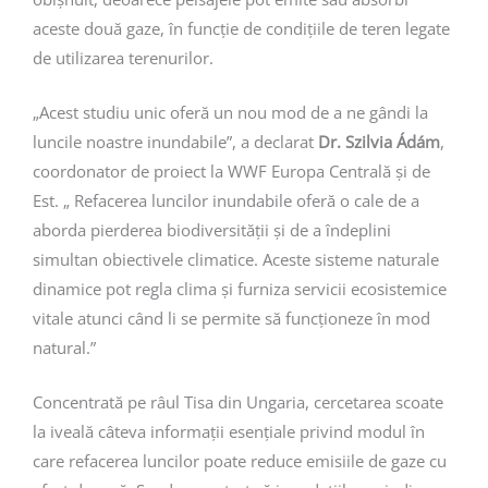
aceste două gaze, în funcție de condițiile de teren legate
de utilizarea terenurilor.
„Acest studiu unic oferă un nou mod de a ne gândi la
luncile noastre inundabile”, a declarat
Dr. Szilvia Ádám
,
coordonator de proiect la WWF Europa Centrală și de
Est. „ Refacerea luncilor inundabile oferă o cale de a
aborda pierderea biodiversității și de a îndeplini
simultan obiectivele climatice. Aceste sisteme naturale
dinamice pot regla clima și furniza servicii ecosistemice
vitale atunci când li se permite să funcționeze în mod
natural.”
Concentrată pe râul Tisa din Ungaria, cercetarea scoate
la iveală câteva informații esențiale privind modul în
care refacerea luncilor poate reduce emisiile de gaze cu