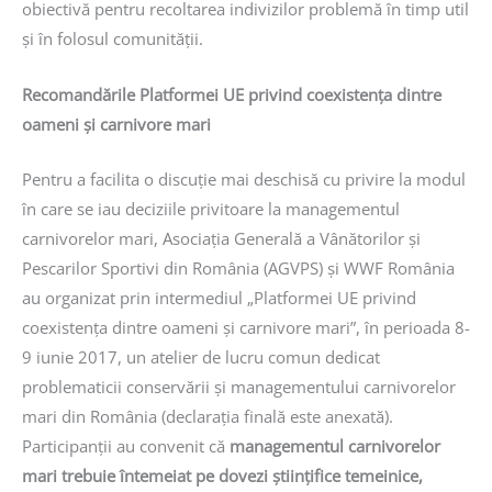
obiectivă pentru recoltarea indivizilor problemă în timp util
și în folosul comunității.
Recomandările Platformei UE privind coexistența dintre
oameni și carnivore mari
Pentru a facilita o discuţie mai deschisă cu privire la modul
în care se iau deciziile privitoare la managementul
carnivorelor mari, Asociaţia Generală a Vânătorilor şi
Pescarilor Sportivi din România (AGVPS) şi WWF România
au organizat prin intermediul „Platformei UE privind
coexistența dintre oameni și carnivore mari”, în perioada 8-
9 iunie 2017, un atelier de lucru comun dedicat
problematicii conservării şi managementului carnivorelor
mari din România (declarația finală este anexată).
Participanţii au convenit că
managementul carnivorelor
mari trebuie întemeiat pe dovezi ştiinţifice temeinice,