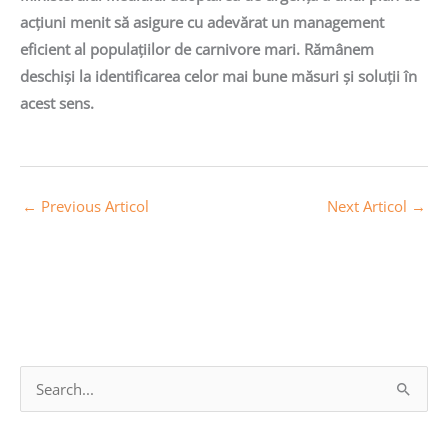
acțiuni menit să asigure cu adevărat un management
eficient al populațiilor de carnivore mari. Rămânem
deschiși la identificarea celor mai bune măsuri și soluții în
acest sens.
←
Previous Articol
Next Articol
→
A
S
r
e
h