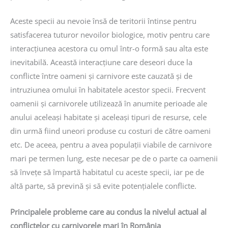
Aceste specii au nevoie însă de teritorii întinse pentru
satisfacerea tuturor nevoilor biologice, motiv pentru care
interacțiunea acestora cu omul într-o formă sau alta este
inevitabilă. Această interacțiune care deseori duce la
conflicte între oameni și carnivore este cauzată și de
intruziunea omului în habitatele acestor specii. Frecvent
oamenii și carnivorele utilizează în anumite perioade ale
anului aceleași habitate și aceleași tipuri de resurse, cele
din urmă fiind uneori produse cu costuri de către oameni
etc. De aceea, pentru a avea populații viabile de carnivore
mari pe termen lung, este necesar pe de o parte ca oamenii
să învețe să împartă habitatul cu aceste specii, iar pe de
altă parte, să prevină și să evite potențialele conflicte.
Principalele probleme care au condus la nivelul actual al
conflictelor cu carnivorele mari în România