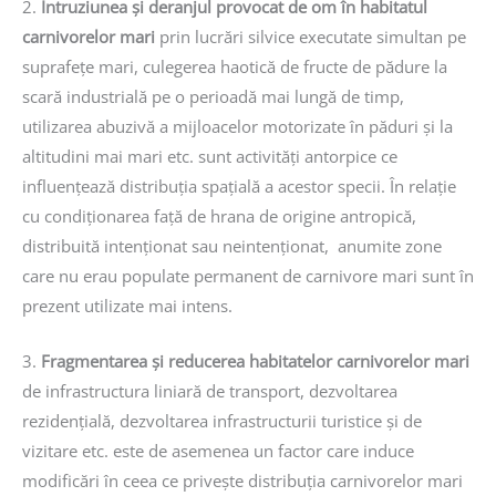
2.
Intruziunea și deranjul provocat de om în habitatul
carnivorelor mari
prin lucrări silvice executate simultan pe
suprafețe mari, culegerea haotică de fructe de pădure la
scară industrială pe o perioadă mai lungă de timp,
utilizarea abuzivă a mijloacelor motorizate în păduri și la
altitudini mai mari etc. sunt activități antorpice ce
influențează distribuția spațială a acestor specii. În relație
cu condiționarea față de hrana de origine antropică,
distribuită intenționat sau neintenționat, anumite zone
care nu erau populate permanent de carnivore mari sunt în
prezent utilizate mai intens.
3.
Fragmentarea și reducerea habitatelor carnivorelor mari
de infrastructura liniară de transport, dezvoltarea
rezidențială, dezvoltarea infrastructurii turistice și de
vizitare etc. este de asemenea un factor care induce
modificări în ceea ce privește distribuția carnivorelor mari