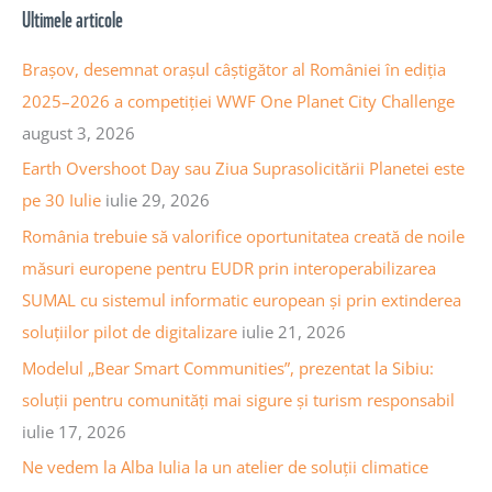
a
Ultimele articole
i
r
v
c
Brașov, desemnat orașul câștigător al României în ediția
a
h
2025–2026 a competiției WWF One Planet City Challenge
a
f
august 3, 2026
r
o
Earth Overshoot Day sau Ziua Suprasolicitării Planetei este
t
r
pe 30 Iulie
iulie 29, 2026
i
:
România trebuie să valorifice oportunitatea creată de noile
c
măsuri europene pentru EUDR prin interoperabilizarea
o
SUMAL cu sistemul informatic european și prin extinderea
l
soluțiilor pilot de digitalizare
iulie 21, 2026
e
Modelul „Bear Smart Communities”, prezentat la Sibiu:
soluții pentru comunități mai sigure și turism responsabil
iulie 17, 2026
Ne vedem la Alba Iulia la un atelier de soluții climatice