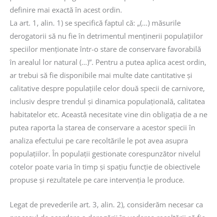
definire mai exactă în acest ordin.
La art. 1, alin. 1) se specifică faptul că: „(…) măsurile
derogatorii să nu fie în detrimentul menţinerii populaţiilor
speciilor menționate într-o stare de conservare favorabilă
în arealul lor natural (…)”. Pentru a putea aplica acest ordin,
ar trebui să fie disponibile mai multe date cantitative și
calitative despre populațiile celor două specii de carnivore,
inclusiv despre trendul și dinamica populațională, calitatea
habitatelor etc. Această necesitate vine din obligația de a ne
putea raporta la starea de conservare a acestor specii în
analiza efectului pe care recoltările le pot avea asupra
populațiilor. În populații gestionate corespunzător nivelul
cotelor poate varia în timp și spațiu funcție de obiectivele
propuse și rezultatele pe care intervenția le produce.
Legat de prevederile art. 3, alin. 2), considerăm necesar ca