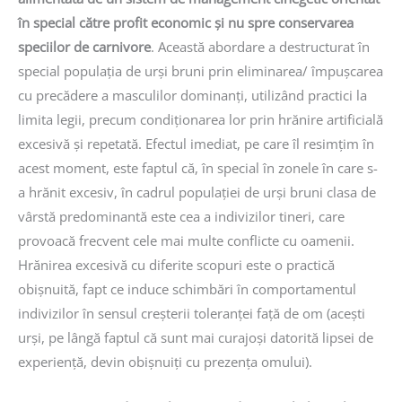
în special către profit economic și nu spre conservarea
speciilor de carnivore
. Această abordare a destructurat în
special populația de urși bruni prin eliminarea/ împușcarea
cu precădere a masculilor dominanți, utilizând practici la
limita legii, precum condiționarea lor prin hrănire artificială
excesivă și repetată. Efectul imediat, pe care îl resimțim în
acest moment, este faptul că, în special în zonele în care s-
a hrănit excesiv, în cadrul populației de urși bruni clasa de
vârstă predominantă este cea a indivizilor tineri, care
provoacă frecvent cele mai multe conflicte cu oamenii.
Hrănirea excesivă cu diferite scopuri este o practică
obișnuită, fapt ce induce schimbări în comportamentul
indivizilor în sensul creșterii toleranței față de om (acești
urși, pe lângă faptul că sunt mai curajoși datorită lipsei de
experiență, devin obișnuiți cu prezența omului).