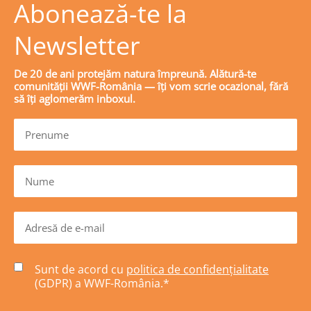
Abonează-te la
Newsletter
De 20 de ani protejăm natura împreună. Alătură-te
comunității WWF-România — îți vom scrie ocazional, fără
să îți aglomerăm inboxul.
Sunt de acord cu
politica de confidențialitate
(GDPR) a WWF-România.
*