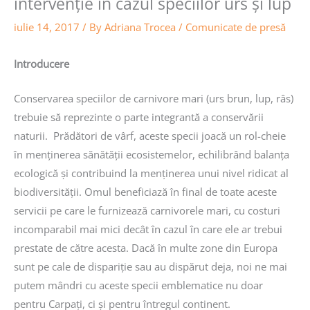
intervenţie în cazul speciilor urs şi lup
iulie 14, 2017
/ By
Adriana Trocea
/
Comunicate de presă
Introducere
Conservarea speciilor de carnivore mari (urs brun, lup, râs)
trebuie să reprezinte o parte integrantă a conservării
naturii. Prădători de vârf, aceste specii joacă un rol-cheie
în menținerea sănătății ecosistemelor, echilibrând balanța
ecologică și contribuind la menținerea unui nivel ridicat al
biodiversității. Omul beneficiază în final de toate aceste
servicii pe care le furnizează carnivorele mari, cu costuri
incomparabil mai mici decât în cazul în care ele ar trebui
prestate de către acesta. Dacă în multe zone din Europa
sunt pe cale de dispariție sau au dispărut deja, noi ne mai
putem mândri cu aceste specii emblematice nu doar
pentru Carpați, ci și pentru întregul continent.