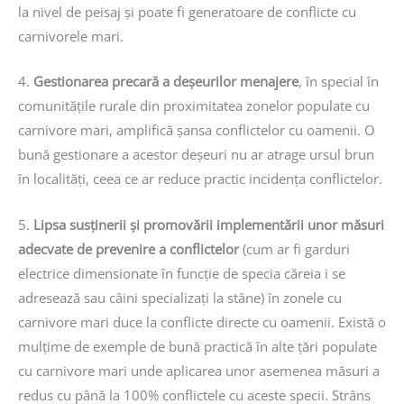
la nivel de peisaj și poate fi generatoare de conflicte cu
carnivorele mari.
4.
Gestionarea precară a deșeurilor menajere
, în special în
comunitățile rurale din proximitatea zonelor populate cu
carnivore mari, amplifică șansa conflictelor cu oamenii. O
bună gestionare a acestor deșeuri nu ar atrage ursul brun
în localități, ceea ce ar reduce practic incidența conflictelor.
5.
Lipsa susținerii și promovării implementării unor măsuri
adecvate de prevenire a conflictelor
(cum ar fi garduri
electrice dimensionate în funcție de specia căreia i se
adresează sau câini specializați la stâne) în zonele cu
carnivore mari duce la conflicte directe cu oamenii. Există o
mulțime de exemple de bună practică în alte țări populate
cu carnivore mari unde aplicarea unor asemenea măsuri a
redus cu până la 100% conflictele cu aceste specii. Strâns