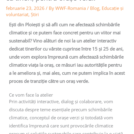
februarie 23, 2026
/ By
WWF-Romania
/
Blog
,
Educaţie și
voluntariat
,
Știri
Ești din Ploiești și să afli cum ne afectează schimbările
climatice și ce putem face concret pentru un viitor mai
sustenabil? Vino alături de noi la un atelier interactiv
dedicat tinerilor cu vârste cuprinse între 15 și 25 de ani,
unde vom explora împreună cum afectează schimbările
climatice viața la oraș, ce măsuri iau autoritățile pentru
a le ameliora și, mai ales, cum ne putem implica în acest
proces de tranziție către un oraș verde.
Ce vom face la atelier
Prin activități interactive, dialog și colaborare, vom
discuta despre teme esențiale precum schimbările
climatice, conceptul de orașe verzi și totodată vom
identifica împreună care sunt provocările climatice
precum și soluțiile sustenabile care contribuie la o viață