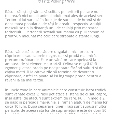
© Fritz Pölking / WWF
Râsul trăiește și vânează solitar, pe teritorii pe care nu
tolerează nici un alt animal adult, mai ales de același sex.
Teritoriul lui variază în funcție de sursele de hrană și de
densitatea populației de râși în arealul respectiv. Adulții
masculi se țin la distanță unii de ceilalți prin marcarea
teritoriului. Partenerii sexuali sau mama cu puii comunică
printr-un mieunat melodic care străbate distanțe lungi.
Râsul vânează cu precădere ungulate mici, precum
căprioarele sau caprele negre, dar și pradă mai mică,
precum rozătoarele. Este un vânător care apelează la
ambuscade și elemente surpriză. Felina se mișcă fără
zgomot și atacă prada pe neașteptate făcând salturi și de
câțiva metri. Îi ia câteva zile să termine de devorat o
căprioară, astfel că poate să își îngroape prada pentru a
reveni la ea mai târziu.
În unele zone în care animalele care constituie baza trofică
sunt vânate excesiv, râșii pot ataca și stâne de oi sau capre,
însă astfel de atacuri sunt extrem de rare. Puii, în medie 2,
se nasc în perioada mai-iunie, și rămân alături de mama lor
circa 10 luni. După separare, tinerii râși sunt supuși multor
pericole, de aceea rata lor de supraviețuire este de doar 50