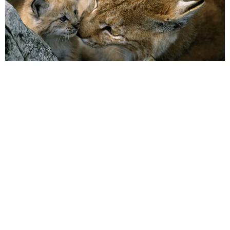
© Staffan Widstrand / WWF
Râșii pot trăi până la 17 ani în sălbăticie și 20 de ani în
captivitate. Ca și celelalte carnivore mari, respectiv ursul și
lupul, râsul este indicator al unui ecosistem sănătos și
echilibrat. Supraviețuirea speciei este pusă în pericol de
braconaj, dar mai ales prezența și activitățile umane care îi
invadează din ce în ce mai mult habitatul.
Extinderea așezărilor umane, defrișările, lucrările de
infrastructură (autostrăzi, pârtii de sky), resorturile turistice,
vânarea excesivă a animalelor care constituie baza trofică a
râsului, deranjarea habitatului, toate aceste presiuni asupra
speciei periclitează menținerea unei populații viabile și