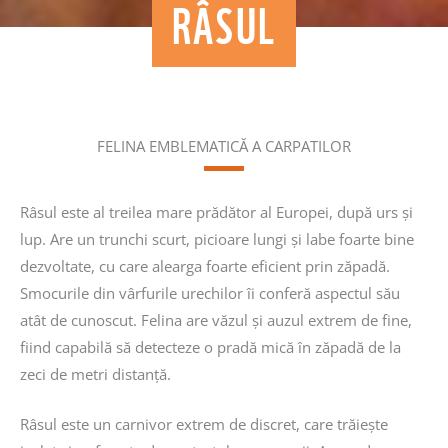
RÂSUL
FELINA EMBLEMATICĂ A CARPATILOR
Râsul este al treilea mare prădător al Europei, după urs și
lup. Are un trunchi scurt, picioare lungi și labe foarte bine
dezvoltate, cu care alearga foarte eficient prin zăpadă.
Smocurile din vârfurile urechilor îi conferă aspectul său
atât de cunoscut. Felina are văzul și auzul extrem de fine,
fiind capabilă să detecteze o pradă mică în zăpadă de la
zeci de metri distanță.
Râsul este un carnivor extrem de discret, care trăiește