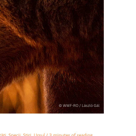
ăţi
,
Specii
,
Știri
,
Ursul
/
3 minutes of reading