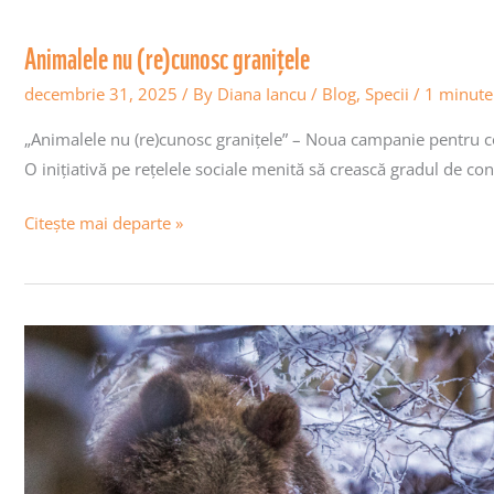
Animalele nu (re)cunosc granițele
decembrie 31, 2025
/ By
Diana Iancu
/
Blog
,
Specii
/
1 minute
„Animalele nu (re)cunosc granițele” – Noua campanie pentru c
O inițiativă pe rețelele sociale menită să crească gradul de conș
Citește mai departe »
Rezultatele studiului genetic
al populației de urs brun –
despre
nevoia
de
transparență