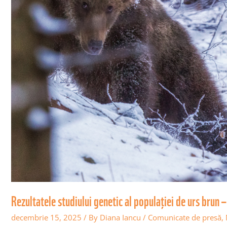
și rigoare științifică
Rezultatele studiului genetic al populației de urs brun 
decembrie 15, 2025
/ By
Diana Iancu
/
Comunicate de presă
,