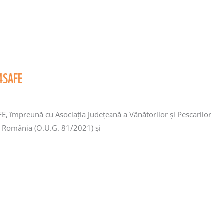
P4SAFE
, împreună cu Asociația Județeană a Vânătorilor și Pescarilor
în România (O.U.G. 81/2021) și