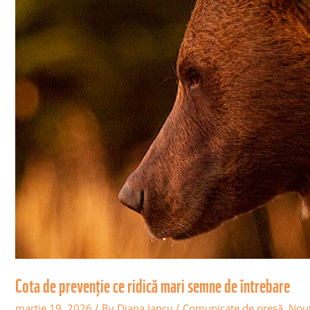
mari
semne
de
întrebare
Cota de prevenție ce ridică mari semne de întrebare
martie 19, 2026
/ By
Diana Iancu
/
Comunicate de presă
,
Nout