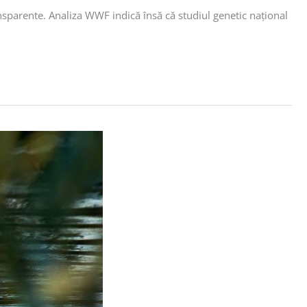
nsparente. Analiza WWF indică însă că studiul genetic național