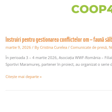
Maramureș
în
cadrul
proiectului
COOP4SAFE
Instruiri pentru gestionarea conflictelor om – faună s
martie 9, 2026
/ By
Cristina Curelea
/
Comunicate de presă
,
N
În perioada 3 – 4 martie 2026, Asociația WWF-România – Filial
Sportivi Maramureș, partener în proiect, au organizat o serie
Citește mai departe »
Animalele
nu