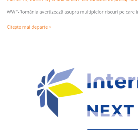
WWF-România avertizează asupra multiplelor riscuri pe care iniț
Citește mai departe »
Instruiri
pentru
gestionarea
conflictelor
om
–
faună
sălbatică
organizate
în