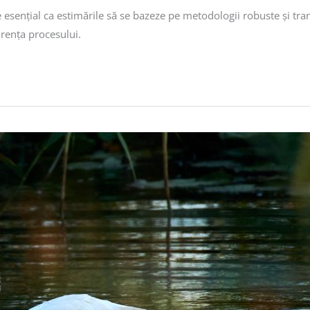
 esențial ca estimările să se bazeze pe metodologii robuste și tra
arența procesului.