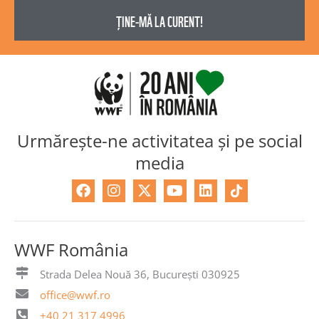
Urmărește-ne activitatea și pe social
media
F
I
X
Y
L
a
n
-
o
i
c
s
t
u
n
e
t
w
t
k
b
a
i
u
e
WWF România
o
g
t
b
d
o
r
t
e
i
Strada Delea Nouă 36, București 030925
k
a
e
n
office@wwf.ro
m
r
+40 21 317 4996