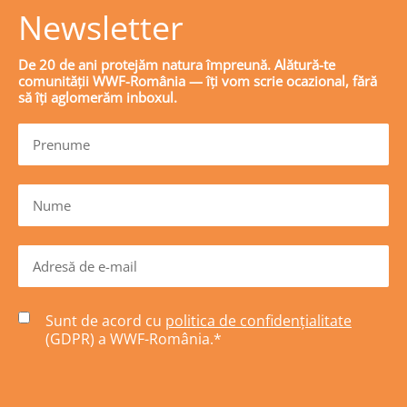
Newsletter
De 20 de ani protejăm natura împreună. Alătură-te
comunității WWF-România — îți vom scrie ocazional, fără
să îți aglomerăm inboxul.
Sunt de acord cu
politica de confidențialitate
(GDPR) a WWF-România.
*