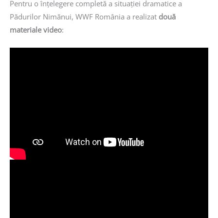
Pentru o înțelegere completă a situației dramatice a
Pădurilor Nimănui, WWF România a realizat
două
materiale video
: