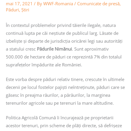
mai 17, 2021
/ By
WWF-Romania
/
Comunicate de presă
,
Păduri
,
Știri
În contextul problemelor privind tăierile ilegale, natura
continuă lupta pe căi neștiute de publicul larg. Lăsate de
izbeliște și departe de jurisdicția oricărei legi sau autorități
a statului cresc
Pădurile Nimănui
. Sunt aproximativ
500.000 de hectare de păduri ce reprezintă 7% din totalul
suprafețelor împădurite ale României.
Este vorba despre păduri relativ tinere, crescute în ultimele
decenii pe locul fostelor pajiști neîntreținute, păduri care se
găsesc în preajma râurilor, a pârâurilor, la marginea
terenurilor agricole sau pe terenuri la mare altitudine.
Politica Agricolă Comună îi încurajează pe proprietarii
acestor terenuri, prin scheme de plăți directe, să defrișeze