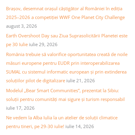
v
c
Brașov, desemnat orașul câștigător al României în ediția
a
h
2025–2026 a competiției WWF One Planet City Challenge
a
f
august 3, 2026
r
o
Earth Overshoot Day sau Ziua Suprasolicitării Planetei este
t
r
pe 30 Iulie
iulie 29, 2026
i
:
România trebuie să valorifice oportunitatea creată de noile
c
măsuri europene pentru EUDR prin interoperabilizarea
o
SUMAL cu sistemul informatic european și prin extinderea
l
soluțiilor pilot de digitalizare
iulie 21, 2026
e
Modelul „Bear Smart Communities”, prezentat la Sibiu:
soluții pentru comunități mai sigure și turism responsabil
iulie 17, 2026
Ne vedem la Alba Iulia la un atelier de soluții climatice
pentru tineri, pe 29-30 iulie!
iulie 14, 2026