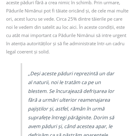
aceste păduri fără a crea nimic în schimb. Prin urmare,
Pădurile Nimănui pot fi tăiate oricând și, de cele mai multe
ori, acest lucru se vede. Circa 25% dintre tăierile pe care
noi le vedem din satelit au loc aici. În aceste condiții, este
cu atât mai important ca Pădurile Nimănui să intre urgent
în atenția autorităților și să fie administrate într-un cadru
legal coerent și solid.
„Deși aceste păduri reprezintă un dar
al naturii, noi le tratăm ca pe un
blestem. Se încurajează defrișarea lor
fără a urmări ulterior reamenajarea
pajiștilor și, astfel, rămân în urmă
suprafețe întregi părăginite. Dorim să
avem păduri și, când acestea apar, le
defrișăm ca să păstrăm aparențele