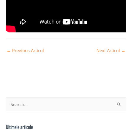
←
Previous Articol
Next Articol
→
A
S
r
e
h
a
Ultimele articole
i
r