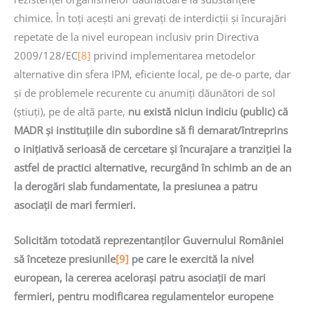
chimice. În toți acești ani grevați de interdicții și încurajări
repetate de la nivel european inclusiv prin Directiva
2009/128/EC
[8]
privind implementarea metodelor
alternative din sfera IPM, eficiente local, pe de-o parte, dar
și de problemele recurente cu anumiți dăunători de sol
(știuți), pe de altă parte,
nu există niciun indiciu (public) că
MADR și instituțiile din subordine să fi demarat/întreprins
o inițiativă serioasă de cercetare și încurajare a tranziției la
astfel de practici alternative, recurgând în schimb an de an
la derogări slab fundamentate, la presiunea a patru
asociații de mari fermieri.
Solicităm totodată reprezentanților Guvernului României
să înceteze presiunile
[9]
pe care le exercită la nivel
european, la cererea acelorași patru asociații de mari
fermieri, pentru modificarea regulamentelor europene