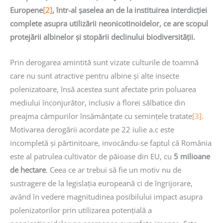
Europene
[2]
, într-al șaselea an de la instituirea interdicției
complete asupra utilizării neonicotinoidelor, ce are scopul
protejării albinelor și stopării declinului biodiversității.
Prin derogarea amintită sunt vizate culturile de toamnă
care nu sunt atractive pentru albine și alte insecte
polenizatoare, însă acestea sunt afectate prin poluarea
mediului înconjurător, inclusiv a florei sălbatice din
preajma câmpurilor însămânțate cu semințele tratate
[3]
.
Motivarea derogării acordate pe 22 iulie a.c este
incompletă și părtinitoare, invocându-se faptul că România
este al patrulea cultivator de păioase din EU, cu
5 milioane
de hectare
. Ceea ce ar trebui să fie un motiv nu de
sustragere de la legislația europeană ci de îngrijorare,
având în vedere magnitudinea posibilului impact asupra
polenizatorilor prin utilizarea potențială a