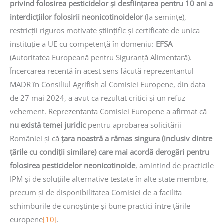
privind folosirea pesticidelor și desființarea pentru 10 ani a
interdicțiilor folosirii neonicotinoidelor
(la semințe),
restricții riguros motivate științific și certificate de unica
instituție a UE cu competență în domeniu:
EFSA
(Autoritatea Europeană pentru Siguranță Alimentară).
Încercarea recentă în acest sens făcută reprezentantul
MADR în Consiliul Agrifish al Comisiei Europene, din data
de 27 mai 2024, a avut ca rezultat critici și un refuz
vehement. Reprezentanta Comisiei Europene a afirmat că
nu există temei juridic
pentru aprobarea solicitării
României și că
țara noastră a rămas singura (inclusiv dintre
țările cu condiții similare) care mai acordă derogări pentru
folosirea pesticidelor neonicotinoide
, amintind de practicile
IPM și de soluțiile alternative testate în alte state membre,
precum și de disponibilitatea Comisiei de a facilita
schimburile de cunoștințe și bune practici între țările
europene
[10]
.