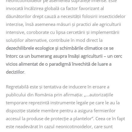
neonicotinoidelor pe asemenea suprafețe imense. Este
invocată încălzirea globală ca factor favorizant al
dăunătorilor drept cauză a necesității folosirii insecticidelor
interzise, însă asemenea măsuri și practici ale agriculturii
intensive, coroborate cu lipsa cercetării și implementării
soluțiilor alternative, contribuie în mod direct la
dezechilibrele ecologice și schimbările climatice ce se
întorc ca un bumerang asupra însăși agriculturii – un cerc
vicios alimentat de o paradigmă învechită de luare a
deciziilor
.
Regretabilă este și tentativa de inducere în eroare a
publicului din România prin afirmația: „…autorizațiile
temporare reprezintă instrumente legale pe care le au la
dispoziție statele membre pentru a asigura fermierilor
accesul la produse de protecție a plantelor”. Ceea ce în fapt
este neadevărat în cazul neonicotinoidelor, care sunt