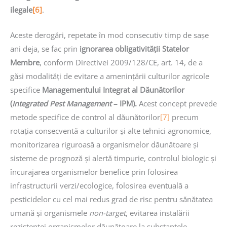
ilegale
[6]
.
Aceste derogări, repetate în mod consecutiv timp de sașe
ani deja, se fac prin
ignorarea obligativității Statelor
Membre
, conform Directivei 2009/128/CE, art. 14, de a
găsi modalități de evitare a amenințării culturilor agricole
specifice
Managementului Integrat al Dăunătorilor
(
Integrated Pest Management
– IPM).
Acest concept prevede
metode specifice de control al dăunătorilor
[7]
precum
rotația consecventă a culturilor și alte tehnici agronomice,
monitorizarea riguroasă a organismelor dăunătoare și
sisteme de prognoză și alertă timpurie, controlul biologic și
încurajarea organismelor benefice prin folosirea
infrastructurii verzi/ecologice, folosirea eventuală a
pesticidelor cu cel mai redus grad de risc pentru sănătatea
umană și organismele
non-target
, evitarea instalării
rezistenței organismelor dăunătoare la substanțele