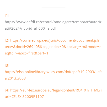
[1]
https://www.anfdf.ro/central/omologare/temporar/autoriz
atii/2024/nuprid_al_600_fs.pdf
[2]
https://curia.europa.eu/juris/document/document.jsf?
text=&docid=269405&pageIndex=0&doclang=ro&mode=r
eq&dir=&occ=first&part=1
[3]
https://efsa.onlinelibrary.wiley.com/doi/epdf/10.2903/j.efs
a.2013.3068
[4]
https://eur-lex.europa.eu/legal-content/RO/TXT/HTML/?
uri=CELEX:32009R1107