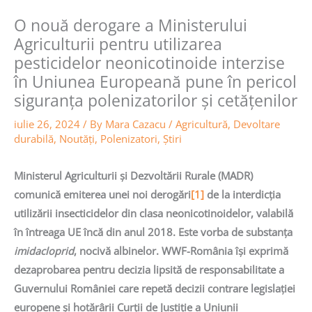
O nouă derogare a Ministerului
Agriculturii pentru utilizarea
pesticidelor neonicotinoide interzise
în Uniunea Europeană pune în pericol
siguranța polenizatorilor și cetățenilor
iulie 26, 2024
/ By
Mara Cazacu
/
Agricultură
,
Devoltare
durabilă
,
Noutăţi
,
Polenizatori
,
Știri
Ministerul Agriculturii și Dezvoltării Rurale
(MADR)
comunică emiterea unei noi derogări
[1]
de la interdicția
utilizării insecticidelor din clasa neonicotinoidelor, valabilă
în întreaga UE încă din anul 2018. Este vorba de substanța
imidacloprid
, nocivă albinelor. WWF-România își exprimă
dezaprobarea pentru decizia lipsită de responsabilitate a
Guvernului României care repetă decizii contrare legislației
europene și hotărârii Curții de Justiție a Uniunii