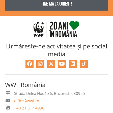
Urmărește-ne activitatea și pe social
media
F
I
X
Y
L
a
n
-
o
i
c
s
t
u
n
e
t
w
t
k
b
a
i
u
e
WWF România
o
g
t
b
d
o
r
t
e
i
Strada Delea Nouă 36, București 030925
k
a
e
n
office@wwf.ro
m
r
+40 21 317 4996