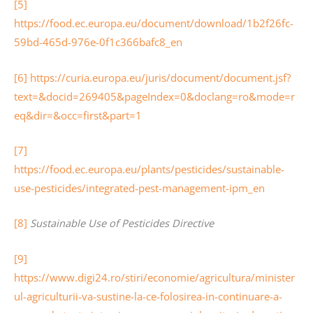
[5]
https://food.ec.europa.eu/document/download/1b2f26fc-
59bd-465d-976e-0f1c366bafc8_en
[6]
https://curia.europa.eu/juris/document/document.jsf?
text=&docid=269405&pageIndex=0&doclang=ro&mode=r
eq&dir=&occ=first&part=1
[7]
https://food.ec.europa.eu/plants/pesticides/sustainable-
use-pesticides/integrated-pest-management-ipm_en
[8]
Sustainable Use of Pesticides Directive
[9]
https://www.digi24.ro/stiri/economie/agricultura/minister
ul-agriculturii-va-sustine-la-ce-folosirea-in-continuare-a-