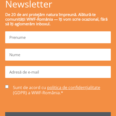
Newsletter
De 20 de ani protejăm natura împreună. Alătură-te
comunității WWF-România — îți vom scrie ocazional, fără
să îți aglomerăm inboxul.
Sunt de acord cu
politica de confidențialitate
(GDPR) a WWF-România.
*