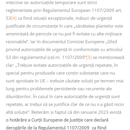
interzise iar autorizațiile temporare sunt strict
reglementate prin Regulamentul European 1107/2009 art.
53
[4]
ca fiind situații excepționale, măsuri de urgență
justificate de circumstanțe în care „sănătatea plantelor este
amenințată de pericole ce nu pot fi evitate cu alte mijloace
rezonabile”. Iar în documentul Comisiei Europene „Ghid
privind autorizațiile de urgență în conformitate cu articolul
53 din regulamentul (ce) nr. 1107/2009”
[5]
se menționează
clar: „Trebuie evitate autorizațiile de urgență repetate, în
special pentru produsele care conțin substanțe care nu
sunt aprobate în UE – trebuie căutate soluții pe termen mai
lung pentru problemele persistente sau recurente ale
dăunătorilor. În cazul în care autorizațiile de urgență sunt
repetate, ar trebui să se justifice clar de ce nu s-a găsit nicio
altă soluție”. Reiterăm și faptul că din ianuarie 2023 există
o hotărâre a Curții Europene de Justiție care declară
derogările de la Regulamentul 1107/2009 ca fiind