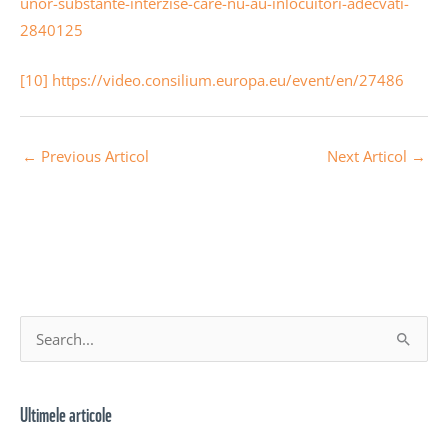
unor-substante-interzise-care-nu-au-inlocuitori-adecvati-
2840125
[10]
https://video.consilium.europa.eu/event/en/27486
←
Previous Articol
Next Articol
→
A
S
r
e
h
a
Ultimele articole
i
r
v