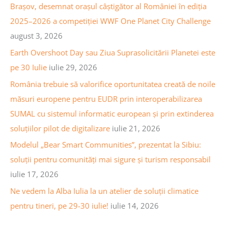
c
Brașov, desemnat orașul câștigător al României în ediția
a
h
2025–2026 a competiției WWF One Planet City Challenge
a
f
august 3, 2026
r
o
Earth Overshoot Day sau Ziua Suprasolicitării Planetei este
t
r
pe 30 Iulie
iulie 29, 2026
i
:
România trebuie să valorifice oportunitatea creată de noile
c
măsuri europene pentru EUDR prin interoperabilizarea
o
SUMAL cu sistemul informatic european și prin extinderea
l
soluțiilor pilot de digitalizare
iulie 21, 2026
e
Modelul „Bear Smart Communities”, prezentat la Sibiu:
soluții pentru comunități mai sigure și turism responsabil
iulie 17, 2026
Ne vedem la Alba Iulia la un atelier de soluții climatice
pentru tineri, pe 29-30 iulie!
iulie 14, 2026