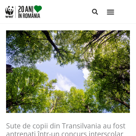
Skip
to
content
Sute de copii din Transilvania au fost
antrenaţi într-un concurs interșcolar