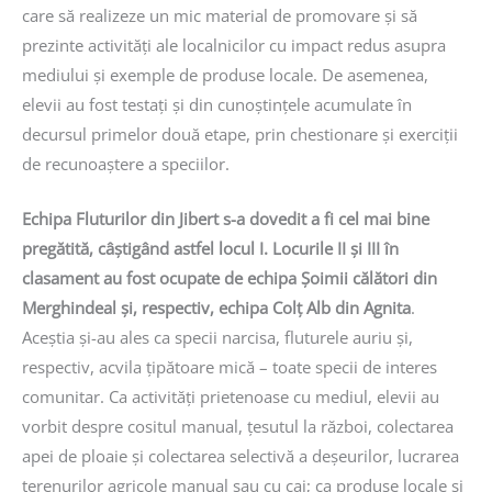
care să realizeze un mic material de promovare și să
prezinte activități ale localnicilor cu impact redus asupra
mediului și exemple de produse locale. De asemenea,
elevii au fost testați și din cunoștințele acumulate în
decursul primelor două etape, prin chestionare și exerciții
de recunoaștere a speciilor.
Echipa Fluturilor din Jibert s-a dovedit a fi cel mai bine
pregătită, câștigând astfel locul I. Locurile II și III în
clasament au fost ocupate de echipa Șoimii călători din
Merghindeal și, respectiv, echipa Colț Alb din Agnita
.
Aceștia și-au ales ca specii narcisa, fluturele auriu și,
respectiv, acvila țipătoare mică – toate specii de interes
comunitar. Ca activități prietenoase cu mediul, elevii au
vorbit despre cositul manual, țesutul la război, colectarea
apei de ploaie și colectarea selectivă a deșeurilor, lucrarea
terenurilor agricole manual sau cu cai; ca produse locale și