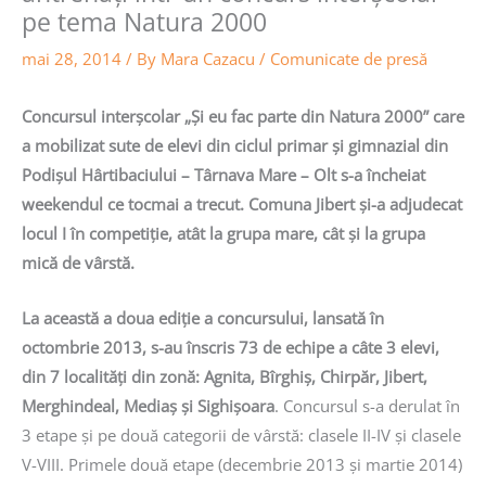
pe tema Natura 2000
mai 28, 2014
/ By
Mara Cazacu
/
Comunicate de presă
Concursul interșcolar „Și eu fac parte din Natura 2000” care
a mobilizat sute de elevi din ciclul primar și gimnazial din
Podișul Hârtibaciului – Târnava Mare – Olt s-a încheiat
weekendul ce tocmai a trecut. Comuna Jibert și-a adjudecat
locul I în competiție, atât la grupa mare, cât și la grupa
mică de vârstă.
La această a doua ediție a concursului, lansată în
octombrie 2013, s-au înscris 73 de echipe a câte 3 elevi,
din 7 localități din zonă: Agnita, Bîrghiș, Chirpăr, Jibert,
Merghindeal, Mediaș și Sighișoara
. Concursul s-a derulat în
3 etape și pe două categorii de vârstă: clasele II-IV și clasele
V-VIII. Primele două etape (decembrie 2013 și martie 2014)