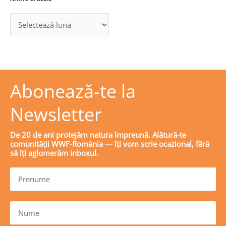
Abonează-te la
Newsletter
De 20 de ani protejăm natura împreună. Alătură-te
comunității WWF-România — îți vom scrie ocazional, fără
să îți aglomerăm inboxul.