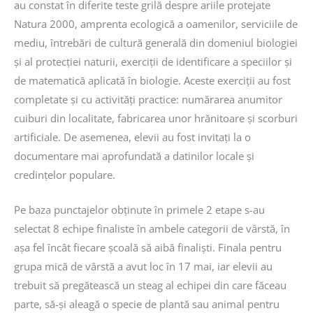
au constat în diferite teste grilă despre ariile protejate
Natura 2000, amprenta ecologică a oamenilor, serviciile de
mediu, întrebări de cultură generală din domeniul biologiei
și al protecției naturii, exerciții de identificare a speciilor și
de matematică aplicată în biologie. Aceste exerciții au fost
completate și cu activități practice: numărarea anumitor
cuiburi din localitate, fabricarea unor hrănitoare și scorburi
artificiale. De asemenea, elevii au fost invitați la o
documentare mai aprofundată a datinilor locale și
credințelor populare.
Pe baza punctajelor obținute în primele 2 etape s-au
selectat 8 echipe finaliste în ambele categorii de vârstă, în
așa fel încât fiecare școală să aibă finaliști. Finala pentru
grupa mică de vârstă a avut loc în 17 mai, iar elevii au
trebuit să pregătească un steag al echipei din care făceau
parte, să-și aleagă o specie de plantă sau animal pentru