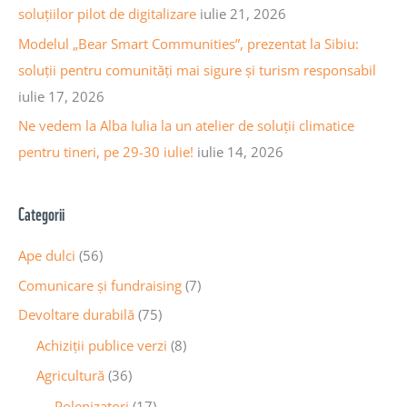
soluțiilor pilot de digitalizare
iulie 21, 2026
e
Modelul „Bear Smart Communities”, prezentat la Sibiu:
soluții pentru comunități mai sigure și turism responsabil
iulie 17, 2026
Ne vedem la Alba Iulia la un atelier de soluții climatice
pentru tineri, pe 29-30 iulie!
iulie 14, 2026
Categorii
Ape dulci
(56)
Comunicare și fundraising
(7)
Devoltare durabilă
(75)
Achiziții publice verzi
(8)
Agricultură
(36)
Polenizatori
(17)