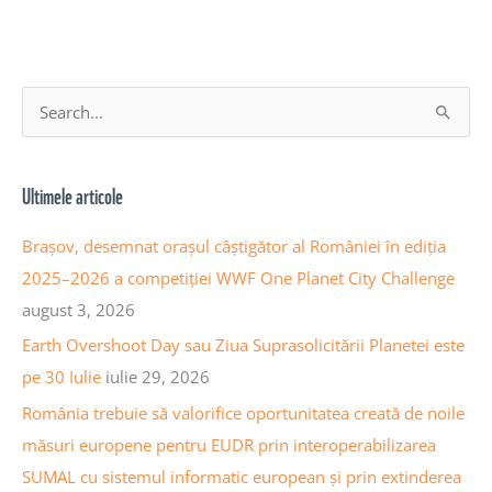
A
S
r
e
h
a
Ultimele articole
i
r
v
c
Brașov, desemnat orașul câștigător al României în ediția
a
h
2025–2026 a competiției WWF One Planet City Challenge
a
f
august 3, 2026
r
o
Earth Overshoot Day sau Ziua Suprasolicitării Planetei este
t
r
pe 30 Iulie
iulie 29, 2026
i
:
România trebuie să valorifice oportunitatea creată de noile
c
măsuri europene pentru EUDR prin interoperabilizarea
o
SUMAL cu sistemul informatic european și prin extinderea
l