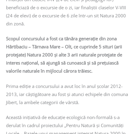
beneficiază de o excursie de o zi, iar finaliștii claselor V-VIII
(24 de elevi) de o excursie de 6 zile într-un sit Natura 2000
din zonă.
Scopul concursului a fost ca tânăra generaţie din zona
Hârtibaciu – Târnava Mare – Olt, ce cuprinde 5 situri (arii
protejate) Natura 2000 și alte 3 arii naturale protejate de
interes național, să ajungă să cunoască şi să preţuiască
valorile naturale în mijlocul cărora trăiesc.
Prima ediție a concursului a avut loc în anul școlar 2012-
2013, iar câștigătoare au fost și atunci echipele din comuna
Jibert, la ambele categorii de vârstă.
Această inițiativă de educație ecologică non-formală s-a
derulat în cadrul proiectului „Pentru Natură şi Comunităţi
Locale – Bazele unui management integrat Natura 2000 în