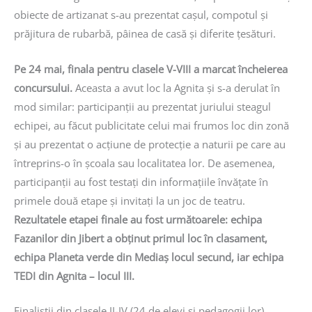
obiecte de artizanat s-au prezentat cașul, compotul și
prăjitura de rubarbă, pâinea de casă și diferite țesături.
Pe 24 mai, finala pentru clasele V-VIII a marcat încheierea
concursului.
Aceasta a avut loc la Agnita și s-a derulat în
mod similar: participanții au prezentat juriului steagul
echipei, au făcut publicitate celui mai frumos loc din zonă
și au prezentat o acțiune de protecție a naturii pe care au
întreprins-o în școala sau localitatea lor. De asemenea,
participanții au fost testați din informațiile învățate în
primele două etape și invitați la un joc de teatru.
Rezultatele etapei finale au fost următoarele: echipa
Fazanilor din Jibert a obținut primul loc în clasament,
echipa Planeta verde din Mediaș locul secund, iar echipa
TEDI din Agnita – locul III.
Finaliștii din clasele II-IV (24 de elevi și pedagogii lor)