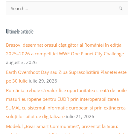
A
S
r
e
h
a
Ultimele articole
i
r
v
c
Brașov, desemnat orașul câștigător al României în ediția
a
h
2025–2026 a competiției WWF One Planet City Challenge
a
f
august 3, 2026
r
o
Earth Overshoot Day sau Ziua Suprasolicitării Planetei este
t
r
pe 30 Iulie
iulie 29, 2026
i
:
România trebuie să valorifice oportunitatea creată de noile
c
măsuri europene pentru EUDR prin interoperabilizarea
o
SUMAL cu sistemul informatic european și prin extinderea
l
soluțiilor pilot de digitalizare
iulie 21, 2026
e
Modelul „Bear Smart Communities”, prezentat la Sibiu: