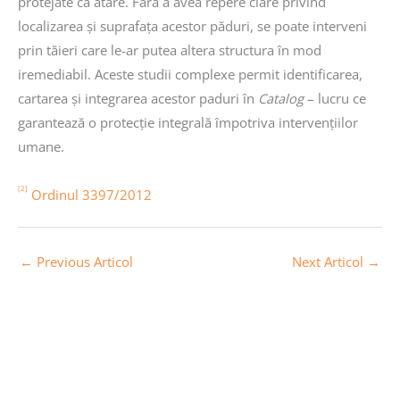
protejate ca atare. Fără a avea repere clare privind
localizarea și suprafața acestor păduri, se poate interveni
prin tăieri care le-ar putea altera structura în mod
iremediabil. Aceste studii complexe permit identificarea,
cartarea și integrarea acestor paduri în
Catalog
– lucru ce
garantează o protecție integrală împotriva intervențiilor
umane.
[2]
Ordinul 3397/2012
←
Previous Articol
Next Articol
→