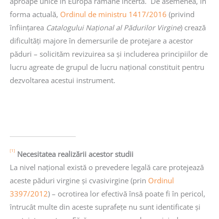
aproape unice în Europa rămâne incertă. De asemenea, în
forma actuală,
Ordinul de ministru 1417/2016
(privind
înființarea
Catalogului Național al Pădurilor Virgine
) crează
dificultăți majore în demersurile de protejare a acestor
păduri – solicităm revizuirea sa și includerea principiilor de
lucru agreate de grupul de lucru național constituit pentru
dezvoltarea acestui instrument.
[1]
Necesitatea realizării acestor studii
La nivel național există o prevedere legală care protejează
aceste păduri virgine și cvasivirgine (prin
Ordinul
3397/2012
) – ocrotirea lor efectivă însă poate fi în pericol,
întrucât multe din aceste suprafețe nu sunt identificate și