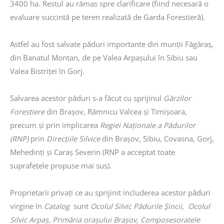
3400 ha. Restul au rămas spre clarificare (fiind necesară o
evaluare succintă pe teren realizată de Garda Forestieră).
Astfel au fost salvate păduri importante din munții Făgăraș,
din Banatul Montan, de pe Valea Arpașului în Sibiu sau
Valea Bistriței în Gorj.
Salvarea acestor păduri s-a făcut cu sprijinul
Gărzilor
Forestiere
din Brașov, Râmnicu Valcea și Timișoara,
precum și prin implicarea
Regiei Naționale a Pădurilor
(RNP)
prin
Direcțiile Silvice
din Brașov, Sibiu, Covasna, Gorj,
Mehedinți și Caraș Severin (RNP a acceptat toate
suprafețele propuse mai sus).
Proprietarii privați ce au sprijinit includerea acestor păduri
virgine în
Catalog
sunt
Ocolul Silvic Pădurile Șincii, Ocolul
Silvic Arpaș, Primăria orașului Brașov, Composesoratele