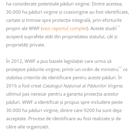
ha considerate potențiale păduri virgine. Dintre acestea,
30.000 ha păduri virgine și cvasivirgine au fost identificate,
cartate și trimise spre protecție integrală, prin eforturile
[1]
proprii ale WWF (
vezi raportul complet
). Aceste studii
acoperă suprafețe atât din proprietatea statului, cât și
proprietăți private.
În 2012, WWF a pus bazele legislației care urma să
[2]
protejeze pădurile virgine, printr-un ordin de ministru
ce
stabilea criteriile de identificare pentru aceste păduri. În
2016 a fost creat
Catalogul Național al Pădurilor Virgine
,
ultimul pas necesar pentru a garanta protecția acestor
păduri. WWF a identificat și propus spre includere peste
30.000 ha păduri virgine, dintre care 9200 ha sunt deja
acceptate. Procese de identificare au fost realizate și de
către alte organizații.