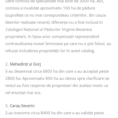
către comisia de specialitate mai bine de 3000 ha. Aici,
comisia a invalidat aproximativ 100 ha de pădure
(suprafețe ce nu mai corespundeau criteriilor, din cauza
tăierilor realizate recent); diferența nu a fost inclusă în
Catalogul Național al Pădurilor Virgine
deoarece
proprietarii, în lipsa unor compensații reprezentând
contravaloarea masei lemnoase pe care nu o pot folosi, au
refuzat includerea proprietății lor în acest catalog.
2.
Mehedinți și Gorj
S-au desemnat circa 6800 ha din care s-au acceptat peste
2800 ha. Aproximativ 800 ha au rămas spre clarificare iar
restul au fost respinse de proprietari din același motiv ca
cel enunțat mai sus.
3.
Caraș-Severin
S-au transmis circa 8400 ha din care s-au validat peste