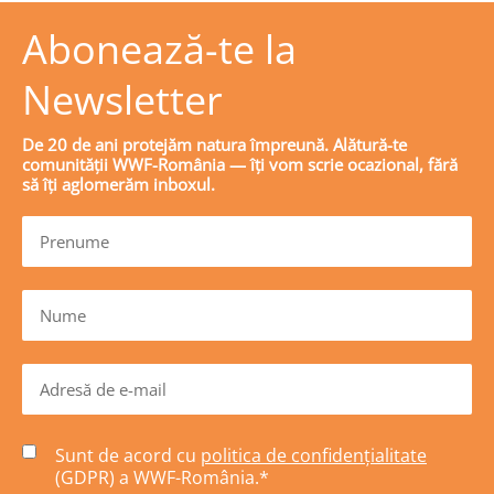
Abonează-te la
Newsletter
De 20 de ani protejăm natura împreună. Alătură-te
comunității WWF-România — îți vom scrie ocazional, fără
să îți aglomerăm inboxul.
Sunt de acord cu
politica de confidențialitate
(GDPR) a WWF-România.
*