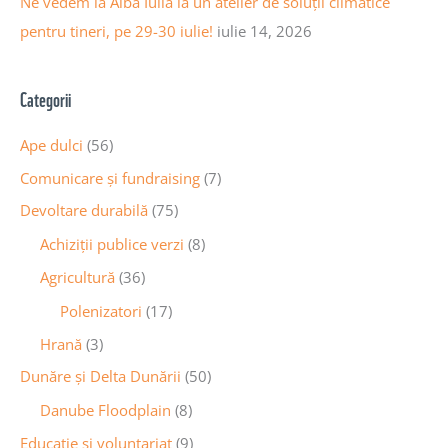
Ne vedem la Alba Iulia la un atelier de soluții climatice
pentru tineri, pe 29-30 iulie!
iulie 14, 2026
Categorii
Ape dulci
(56)
Comunicare și fundraising
(7)
Devoltare durabilă
(75)
Achiziții publice verzi
(8)
Agricultură
(36)
Polenizatori
(17)
Hrană
(3)
Dunăre și Delta Dunării
(50)
Danube Floodplain
(8)
Educaţie și voluntariat
(9)