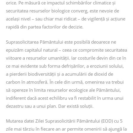
orice. Pe măsură ce impactul schimbărilor climatice și
securitatea resurselor biologice converg, este nevoie de
același nivel – sau chiar mai ridicat – de vigilență și acțiune
rapidă din partea factorilor de decizie.
Suprasolicitarea Pământului este posibilă deoarece ne
epuizăm capitalul natural – ceea ce compromite securitatea
viitoare a resurselor umanității. Iar costurile devin din ce în
ce mai evidente sub forma defrișărilor, a eroziunii solului,
a pierderii biodiversității și a acumulării de dioxid de
carbon în atmosferă. În cele din urmă, omenirea va trebui
să opereze în limita resurselor ecologice ale Pământului,
indiferent dacă acest echilibru va fi restabilit în urma unui
dezastru sau a unui plan. Dar există soluții.
Mutarea datei Zilei Suprasolicitării Pământului (EOD) cu 5
zile mai târziu în fiecare an ar permite omenirii să ajungă la