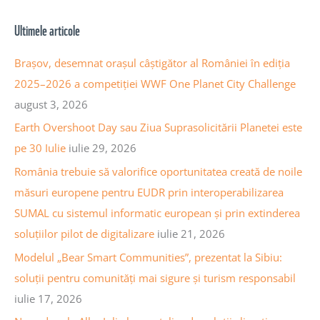
h
a
Ultimele articole
i
r
v
c
Brașov, desemnat orașul câștigător al României în ediția
a
h
2025–2026 a competiției WWF One Planet City Challenge
a
f
august 3, 2026
r
o
Earth Overshoot Day sau Ziua Suprasolicitării Planetei este
t
r
pe 30 Iulie
iulie 29, 2026
i
:
România trebuie să valorifice oportunitatea creată de noile
c
măsuri europene pentru EUDR prin interoperabilizarea
o
SUMAL cu sistemul informatic european și prin extinderea
l
soluțiilor pilot de digitalizare
iulie 21, 2026
e
Modelul „Bear Smart Communities”, prezentat la Sibiu:
soluții pentru comunități mai sigure și turism responsabil
iulie 17, 2026