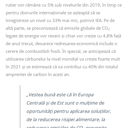
rutier vor rămâne cu 5% sub nivelurile din 2019, în timp ce
pentru zborurile internaționale se așteaptă să se
înregistreze un nivel cu 33% mai mic, potrivit IEA. Pe de
altă parte, se preconizează că emisiile globale de CO
2
legate de energie vor reveni și chiar vor crește cu 4,8% față
de anul trecut, deoarece redresarea economică include o
cerere de combustibili fosili. În special, se anticipează că
utilizarea cărbunelui la nivel mondial va crește foarte mult
în 2021 și se estimează că va contribui cu 40% din totalul
amprentei de carbon în acest an.
„Vestea bună este că în Europa
Centrală și de Est sunt o mulțime de
oportunități pentru aplicarea soluțiilor,
de la reducerea risipei alimentare, la
reducerea emisiilor de CO
provenite