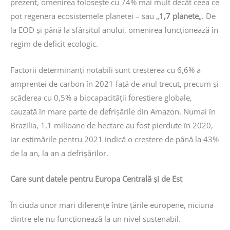
prezent, omenirea folosește cu 74% mai mult decât ceea ce
pot regenera ecosistemele planetei – sau „
1,7 planete
„. De
la EOD și până la sfârșitul anului, omenirea funcționează în
regim de deficit ecologic.
Factorii determinanți notabili sunt creșterea cu 6,6% a
amprentei de carbon în 2021 față de anul trecut, precum și
scăderea cu 0,5% a biocapacității forestiere globale,
cauzată în mare parte de defrișările din Amazon. Numai în
Brazilia, 1,1 milioane de hectare au fost pierdute în 2020,
iar estimările pentru 2021 indică o creștere de până la 43%
de la an, la an a defrișărilor.
Care sunt datele pentru Europa Centrală și de Est
În ciuda unor mari diferențe între țările europene, niciuna
dintre ele nu funcționează la un nivel sustenabil.