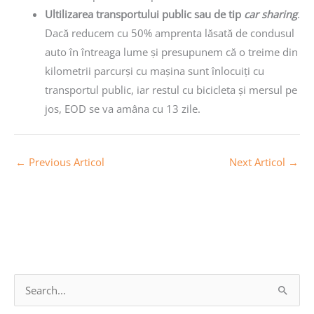
Ultilizarea transportului public sau de tip
car sharing
.
Dacă reducem cu 50% amprenta lăsată de condusul
auto în întreaga lume și presupunem că o treime din
kilometrii parcurși cu mașina sunt înlocuiți cu
transportul public, iar restul cu bicicleta și mersul pe
jos, EOD se va amâna cu 13 zile.
←
Previous Articol
Next Articol
→
A
S
r
e