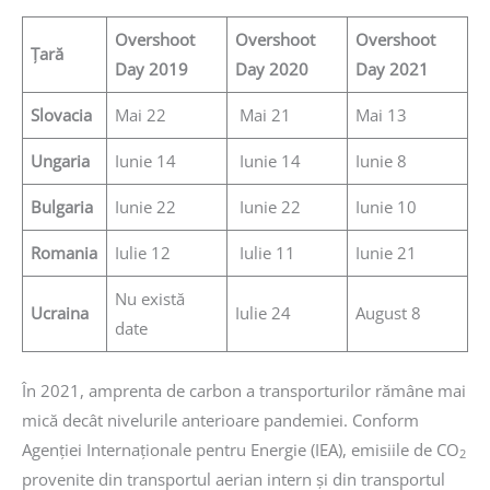
Overshoot
Overshoot
Overshoot
Țară
Day 2019
Day 2020
Day 2021
Slovacia
Mai 22
Mai 21
Mai 13
Ungaria
Iunie 14
Iunie 14
Iunie 8
Bulgaria
Iunie 22
Iunie 22
Iunie 10
Romania
Iulie 12
Iulie 11
Iunie 21
Nu există
Ucraina
Iulie 24
August 8
date
În 2021, amprenta de carbon a transporturilor rămâne mai
mică decât nivelurile anterioare pandemiei. Conform
Agenției Internaționale pentru Energie (IEA), emisiile de CO
2
provenite din transportul aerian intern și din transportul