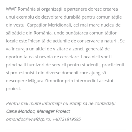
WWF România si organizațiile partenere doresc crearea
unui exemplu de dezvoltare durabilă pentru comunitățile
din vestul Carpaților Meridionali, cel mai mare nucleu de
sălbăticie din România, unde bunăstarea comunităților
locale este înlesnită de acțiunile de conservare a naturii. Se
va încuraja un altfel de vizitare a zonei, generată de
oportunitatea și nevoia de cercetare. Localnicii vor fi
principalii furnizori de servicii pentru studenții, practicienii
și profesioniștii din diverse domenii care ajung să
descopere Măgura Zimbrilor prin intermediul acestui
proiect.
Pentru mai multe informații nu ezitați să ne contactați:
Oana Mondoc, Manager Proiect
omondoc@wwfdcp.ro
, +40721819595