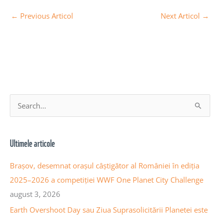
←
Previous Articol
Next Articol
→
A
S
r
e
h
a
Ultimele articole
i
r
v
c
Brașov, desemnat orașul câștigător al României în ediția
a
h
2025–2026 a competiției WWF One Planet City Challenge
a
f
august 3, 2026
r
o
Earth Overshoot Day sau Ziua Suprasolicitării Planetei este
t