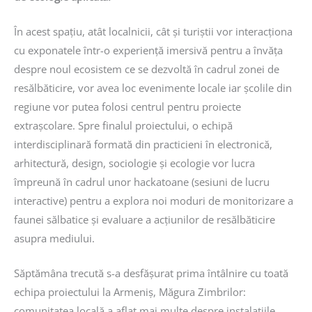
În acest spațiu, atât localnicii, cât și turiștii vor interacționa
cu exponatele într-o experiență imersivă pentru a învăța
despre noul ecosistem ce se dezvoltă în cadrul zonei de
resălbăticire, vor avea loc evenimente locale iar școlile din
regiune vor putea folosi centrul pentru proiecte
extrașcolare. Spre finalul proiectului, o echipă
interdisciplinară formată din practicieni în electronică,
arhitectură, design, sociologie și ecologie vor lucra
împreună în cadrul unor hackatoane (sesiuni de lucru
interactive) pentru a explora noi moduri de monitorizare a
faunei sălbatice și evaluare a acțiunilor de resălbăticire
asupra mediului.
Săptămâna trecută s-a desfășurat prima întâlnire cu toată
echipa proiectului la Armeniș, Măgura Zimbrilor:
comunitatea locală a aflat mai multe despre instalațiile