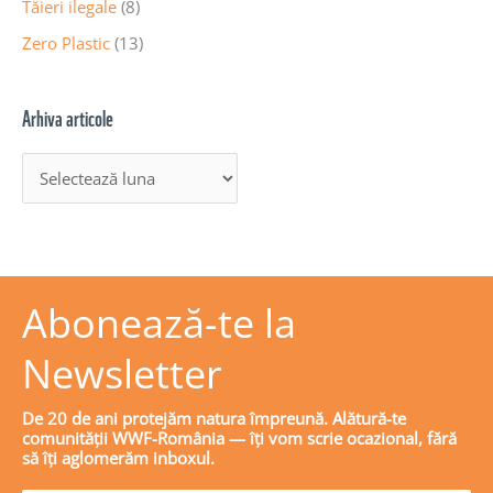
Tăieri ilegale
(8)
Zero Plastic
(13)
Arhiva articole
Abonează-te la
Newsletter
De 20 de ani protejăm natura împreună. Alătură-te
comunității WWF-România — îți vom scrie ocazional, fără
să îți aglomerăm inboxul.