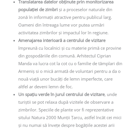
Translatarea datelor obținute prin monitorizarea
populației de zimbri
și a proceselor naturale din
zonă în informații atractive pentru publicul larg.
Oameni din întreaga lume vor putea urmări
activitatea zimbrilor și impactul lor în regiune.
Amenajarea interioară a centrului de vizitare
împreună cu localnici și cu materie primă ce provine
din gospodăriile din comună. Arhitectul Ciprian
Manda va lucra cot la cot cu o familie de tâmplari din
Armeniș si o mică armată de voluntari pentru a da o
nouă viață unor bucăți de lemn imperfecte, care
altfel ar deveni lemn de foc.
Un spațiu verde în jurul centrului de vizitare
, unde
turiștii se pot relaxa după vizitele de observare a
zimbrilor. Speciile de plante vor fi reprezentative
sitului Natura 2000 Munții Țarcu, astfel încât cei mici
și nu numai să învețe despre bogățiile acestei arii