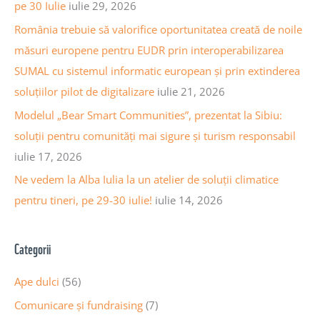
r
pe 30 Iulie
iulie 29, 2026
i
:
România trebuie să valorifice oportunitatea creată de noile
c
măsuri europene pentru EUDR prin interoperabilizarea
o
SUMAL cu sistemul informatic european și prin extinderea
l
soluțiilor pilot de digitalizare
iulie 21, 2026
e
Modelul „Bear Smart Communities”, prezentat la Sibiu:
soluții pentru comunități mai sigure și turism responsabil
iulie 17, 2026
Ne vedem la Alba Iulia la un atelier de soluții climatice
pentru tineri, pe 29-30 iulie!
iulie 14, 2026
Categorii
Ape dulci
(56)
Comunicare și fundraising
(7)