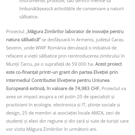
instrumente, produse, sau servicii menite să
îmbunătășească activitățile de conservare a naturii
sălbatice.
Proiectul „
Măgura Zimbrilor laborator de inovație pentru
natura sălbatică”
se desfășoară în Armeniș, județul Caraș-
Severin, unde WWF România derulează o inițiativă de
refacere a vieții sălbatice prin reintroducerea zimbrului în
Munții Țarcu, pe o suprafață de 59.000 ha.
Acest proiect
este co-finanțat printr-un grant din partea Elveției prin
intermediul Contributiei Elvețiene pentru Uniunea
Europeană extinsă, în valoare de 74,983 CHF.
Proiectul va
avea un impact asupra a cel puțin 20 de specialiști și
practicieni în ecologie, electronica și IT, științe sociale și
design, 25 de membri ai asociației locale AMZA, zeci de
studenți și elevi din regiune și din țară și sute de turiști care
vor vizita Măgura Zimbrilor în următorii ani.