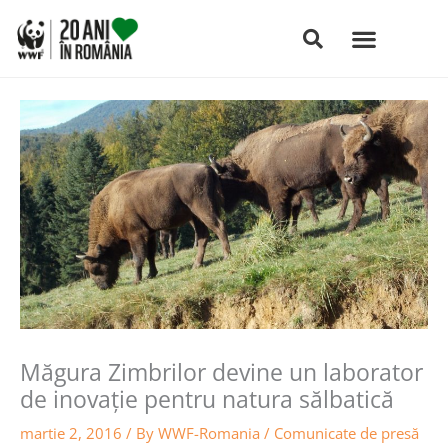
Skip
to
content
Măgura Zimbrilor devine un laborator
de inovaţie pentru natura sălbatică
martie 2, 2016
/ By
WWF-Romania
/
Comunicate de presă