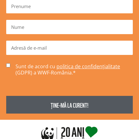
Sunt de acord cu
politica de confidențialitate
(GDPR) a WWF-România.
*