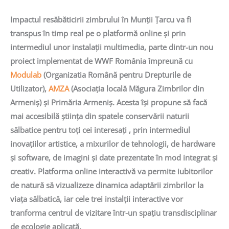
Impactul resăbăticirii zimbrului în Munții Țarcu va fi
transpus în timp real pe o platformă online și prin
intermediul unor instalații multimedia, parte dintr-un nou
proiect implementat de WWF România împreună cu
Modulab
(Organizatia Română pentru Drepturile de
Utilizator),
AMZA
(Asociația locală Măgura Zimbrilor din
Armeniș) și Primăria Armeniș. Acesta își propune să facă
mai accesibilă știința din spatele conservării naturii
sălbatice pentru toți cei interesați , prin intermediul
inovațiilor artistice, a mixurilor de tehnologii, de hardware
și software, de imagini și date prezentate în mod integrat și
creativ. Platforma online interactivă va permite iubitorilor
de natură să vizualizeze dinamica adaptării zimbrilor la
viața sălbatică, iar cele trei instalții interactive vor
tranforma centrul de vizitare într-un spațiu transdisciplinar
de ecologie aplicată.