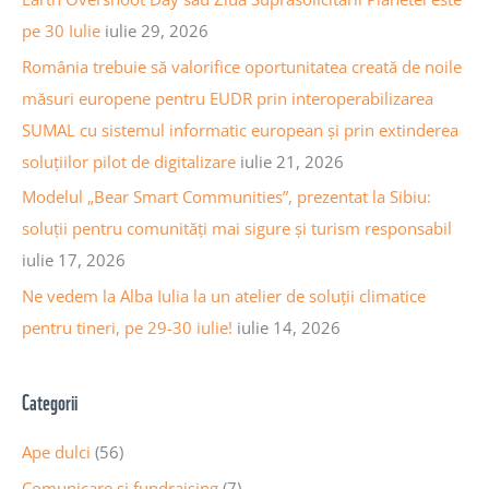
t
r
pe 30 Iulie
iulie 29, 2026
i
:
România trebuie să valorifice oportunitatea creată de noile
c
măsuri europene pentru EUDR prin interoperabilizarea
o
SUMAL cu sistemul informatic european și prin extinderea
l
soluțiilor pilot de digitalizare
iulie 21, 2026
e
Modelul „Bear Smart Communities”, prezentat la Sibiu:
soluții pentru comunități mai sigure și turism responsabil
iulie 17, 2026
Ne vedem la Alba Iulia la un atelier de soluții climatice
pentru tineri, pe 29-30 iulie!
iulie 14, 2026
Categorii
Ape dulci
(56)
Comunicare și fundraising
(7)