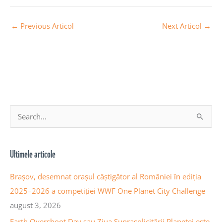
←
Previous Articol
Next Articol
→
A
S
r
e
h
a
Ultimele articole
i
r
v
c
Brașov, desemnat orașul câștigător al României în ediția
a
h
2025–2026 a competiției WWF One Planet City Challenge
a
f
august 3, 2026
r
o
Earth Overshoot Day sau Ziua Suprasolicitării Planetei este