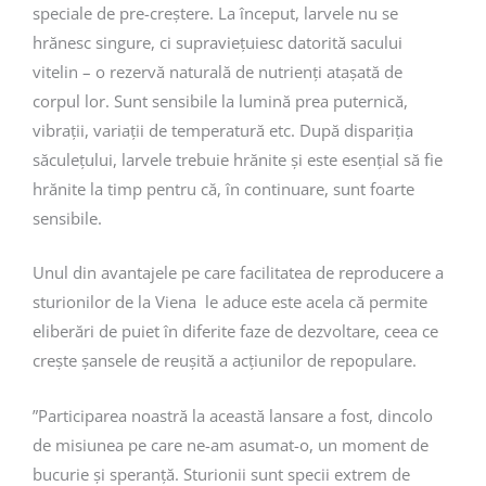
speciale de pre-creștere. La început, larvele nu se
hrănesc singure, ci supraviețuiesc datorită sacului
vitelin – o rezervă naturală de nutrienți atașată de
corpul lor. Sunt sensibile la lumină prea puternică,
vibrații, variații de temperatură etc. După dispariția
săculețului, larvele trebuie hrănite și este esențial să fie
hrănite la timp pentru că, în continuare, sunt foarte
sensibile.
Unul din avantajele pe care facilitatea de reproducere a
sturionilor de la Viena le aduce este acela că permite
eliberări de puiet în diferite faze de dezvoltare, ceea ce
crește șansele de reușită a acțiunilor de repopulare.
”Participarea noastră la această lansare a fost, dincolo
de misiunea pe care ne-am asumat-o, un moment de
bucurie și speranță. Sturionii sunt specii extrem de