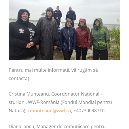
Pentru mai multe informații, vă rugăm să
contactați:
Cristina Munteanu, Coordonator Național –
sturioni, WWF-România (Fondul Mondial pentru
Natură),
cmunteanu@wwf.ro
, +40730098710
Diana Iancu, Manager de comunicare pentru