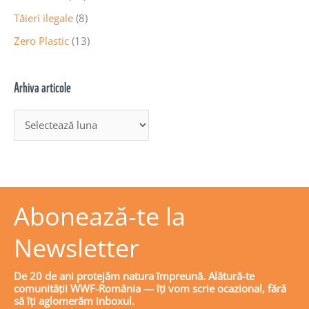
Tăieri ilegale
(8)
Zero Plastic
(13)
Arhiva articole
Abonează-te la
Newsletter
De 20 de ani protejăm natura împreună. Alătură-te
comunității WWF-România — îți vom scrie ocazional, fără
să îți aglomerăm inboxul.