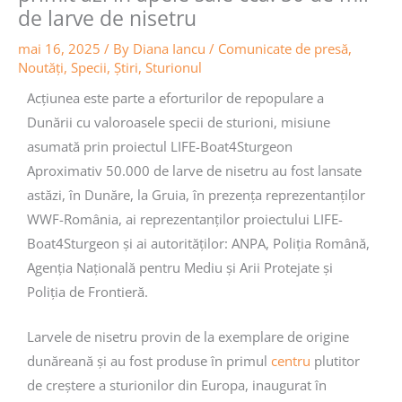
de larve de nisetru
mai 16, 2025
/ By
Diana Iancu
/
Comunicate de presă
,
Noutăţi
,
Specii
,
Știri
,
Sturionul
Acțiunea este parte a eforturilor de repopulare a
Dunării cu valoroasele specii de sturioni, misiune
asumată prin proiectul LIFE-Boat4Sturgeon
Aproximativ 50.000 de larve de nisetru au fost lansate
astăzi, în Dunăre, la Gruia, în prezența reprezentanților
WWF-România, ai reprezentanților proiectului LIFE-
Boat4Sturgeon și ai autorităților: ANPA, Poliția Română,
Agenția Națională pentru Mediu și Arii Protejate și
Poliția de Frontieră.
Larvele de nisetru provin de la exemplare de origine
dunăreană și au fost produse în primul
centru
plutitor
de creștere a sturionilor din Europa, inaugurat în