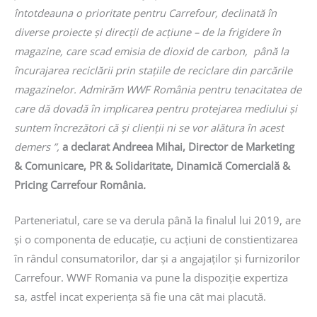
întotdeauna o prioritate pentru Carrefour, declinată în
diverse proiecte și direcții de acțiune – de la frigidere în
magazine, care scad emisia de dioxid de carbon, până la
încurajarea reciclării prin stațiile de reciclare din parcările
magazinelor. Admirăm WWF România pentru tenacitatea de
care dă dovadă în implicarea pentru protejarea mediului și
suntem încrezători că și clienții ni se vor alătura în acest
demers ”,
a declarat Andreea Mihai, Director de Marketing
& Comunicare, PR & Solidaritate, Dinamică Comercială &
Pricing Carrefour România
.
Parteneriatul, care se va derula până la finalul lui 2019, are
și o componenta de educație, cu acțiuni de constientizarea
în rândul consumatorilor, dar și a angajaților și furnizorilor
Carrefour. WWF Romania va pune la dispoziție expertiza
sa, astfel incat experiența să fie una cât mai placută.