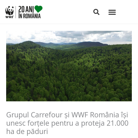
Skip
to
content
Grupul Carrefour și WWF România își
unesc forţele pentru a proteja 21.000
ha de păduri