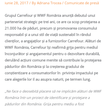
iunie 28, 2017
/ By
Adriana Trocea
/
Comunicate de presă
Grupul Carrefour și WWF România anunță debutul unui
parteneriat strategic pe trei ani, ce are ca scop protejarea a
21.000 ha de păduri, precum și promovarea consumului
responsabil și a unui stil de viață sustenabil în rândul
clienților, a angajaților și a furnizorilor Carrefour. Alături de
WWF România, Carrefour își reafirmă grija pentru mediul
înconjurător și angajamentul pentru o dezvoltare durabilă,
derulând acțiuni comune menite să contribuie la protejarea
pădurilor din România și la creșterea gradului de
conștientizare a consumatorilor în privința impactului pe
care alegerile lor il au asupra naturii, pe termen lung.
„Ne face o deosebită placere să ne implicăm alături de WWF
România într-un proiect de identificare și protejare a
pădurilor din România. Grija pentru mediu a fost