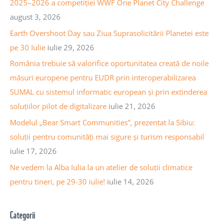
h
2025–2026 a competiției WWF One Planet City Challenge
a
f
august 3, 2026
r
o
Earth Overshoot Day sau Ziua Suprasolicitării Planetei este
t
r
pe 30 Iulie
iulie 29, 2026
i
:
România trebuie să valorifice oportunitatea creată de noile
c
măsuri europene pentru EUDR prin interoperabilizarea
o
SUMAL cu sistemul informatic european și prin extinderea
l
soluțiilor pilot de digitalizare
iulie 21, 2026
e
Modelul „Bear Smart Communities”, prezentat la Sibiu:
soluții pentru comunități mai sigure și turism responsabil
iulie 17, 2026
Ne vedem la Alba Iulia la un atelier de soluții climatice
pentru tineri, pe 29-30 iulie!
iulie 14, 2026
Categorii