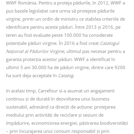
WWF România. Pentru a proteja pădurile, în 2012, WWF a
pus bazele legislației care urma să protejeze pădurile
virgine, printr-un ordin de ministru ce stabilea criteriile de
identificare pentru aceste păduri. Între 2013 și 2016, pe
teren au fost evaluate peste 100.000 ha considerate
potențiale păduri virgine. În 2016 a fost creat
Catalogul
Național al Pădurilor Virgine
, ultimul pas necesar pentru a
garanta protecția acestor păduri. WWF a identificat în
ultimii 5 ani 30.000 ha de păduri virgine, dintre care 9200
ha sunt deja acceptate în
Catalog
.
In acelasi timp, Carrefour si-a asumat un angajament
continuu și de durată în dezvoltarea unui business
sustenabil, adresând ca direcții de acțiune: protejarea
mediului prin activități de reciclare și sesiuni de
împădurire, economisirea energiei, păstrarea biodiversității
– prin încurajarea unui consum responsabil și prin