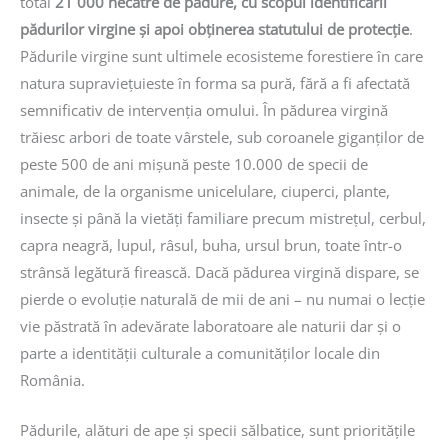
total
21 000 hecatre de padure, cu scopul identificării
pădurilor virgine și apoi obținerea statutului de protecție
.
Pădurile virgine sunt ultimele ecosisteme forestiere în care
natura supravieţuieste în forma sa pură, fără a fi afectată
semnificativ de intervenția omului. În pădurea virgină
trăiesc arbori de toate vârstele, sub coroanele giganților de
peste 500 de ani mișună peste 10.000 de specii de
animale, de la organisme unicelulare, ciuperci, plante,
insecte și până la vietăți familiare precum mistrețul, cerbul,
capra neagră, lupul, râsul, buha, ursul brun, toate într-o
strânsă legătură firească. Dacă pădurea virgină dispare, se
pierde o evoluție naturală de mii de ani – nu numai o lecție
vie păstrată în adevărate laboratoare ale naturii dar și o
parte a identității culturale a comunităților locale din
România.
Pădurile, alături de ape și specii sălbatice, sunt prioritățile