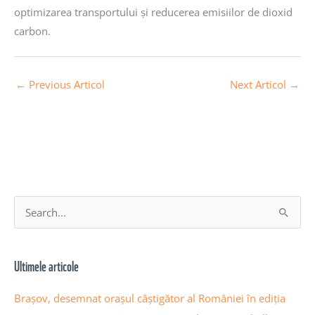
optimizarea transportului și reducerea emisiilor de dioxid
carbon.
←
Previous Articol
Next Articol
→
A
S
r
e
h
a
Ultimele articole
i
r
v
c
Brașov, desemnat orașul câștigător al României în ediția
a