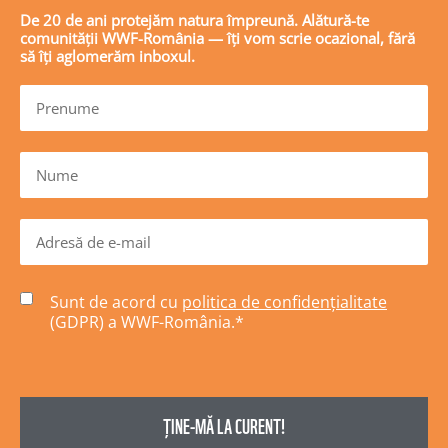
De 20 de ani protejăm natura împreună. Alătură-te
comunității WWF-România — îți vom scrie ocazional, fără
să îți aglomerăm inboxul.
Sunt de acord cu
politica de confidențialitate
(GDPR) a WWF-România.
*