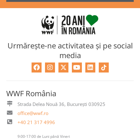
Urmărește-ne activitatea și pe social
media
F
I
X
Y
L
a
n
-
o
i
c
s
t
u
n
e
t
w
t
k
b
a
i
u
e
WWF România
o
g
t
b
d
o
r
t
e
i
Strada Delea Nouă 36, București 030925
k
a
e
n
office@wwf.ro
m
r
+40 21 317 4996
9:00-17:00 de Luni până Vineri