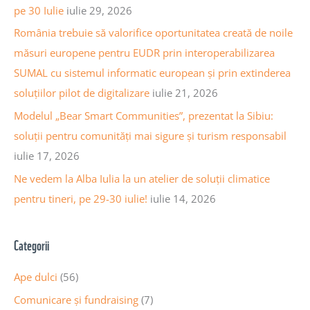
r
pe 30 Iulie
iulie 29, 2026
i
:
România trebuie să valorifice oportunitatea creată de noile
c
măsuri europene pentru EUDR prin interoperabilizarea
o
SUMAL cu sistemul informatic european și prin extinderea
l
soluțiilor pilot de digitalizare
iulie 21, 2026
e
Modelul „Bear Smart Communities”, prezentat la Sibiu:
soluții pentru comunități mai sigure și turism responsabil
iulie 17, 2026
Ne vedem la Alba Iulia la un atelier de soluții climatice
pentru tineri, pe 29-30 iulie!
iulie 14, 2026
Categorii
Ape dulci
(56)
Comunicare și fundraising
(7)