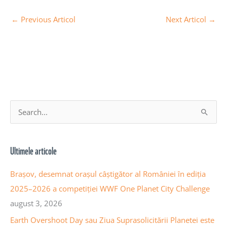
←
Previous Articol
Next Articol
→
A
S
r
e
h
a
Ultimele articole
i
r
v
c
Brașov, desemnat orașul câștigător al României în ediția
a
h
2025–2026 a competiției WWF One Planet City Challenge
a
f
august 3, 2026
r
o
Earth Overshoot Day sau Ziua Suprasolicitării Planetei este
t