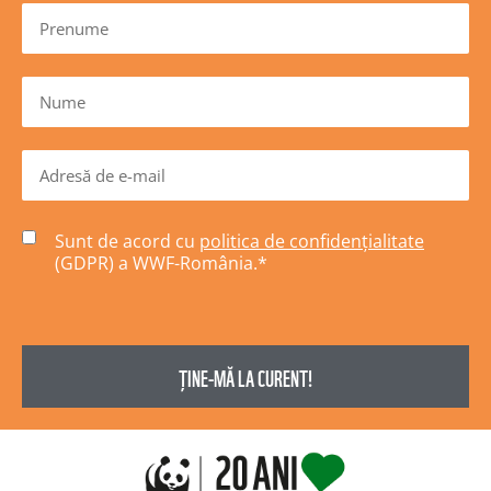
Sunt de acord cu
politica de confidențialitate
(GDPR) a WWF-România.
*