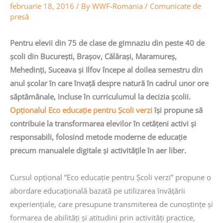
februarie 18, 2016
/ By
WWF-Romania
/
Comunicate de
presă
Pentru elevii din 75 de clase de gimnaziu din peste 40 de
școli din București, Brașov, Călărași, Maramureș,
Mehedinți, Suceava și Ilfov începe al doilea semestru din
anul școlar în care învață despre natură în cadrul unor ore
săptămânale, incluse în curriculumul la decizia școlii.
Opționalul Eco educație pentru Școli verzi
își propune să
contribuie la transformarea elevilor în cetăţeni activi şi
responsabili, folosind metode moderne de educație
precum manualele digitale și activitățile în aer liber.
Cursul opțional ”Eco educație pentru Școli verzi” propune o
abordare educațională bazată pe utilizarea învățării
experiențiale, care presupune transmiterea de cunoștințe și
formarea de abilități și atitudini prin activități practice,