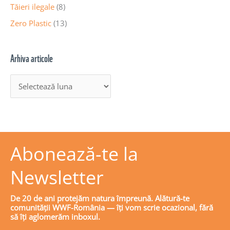
Tăieri ilegale
(8)
Zero Plastic
(13)
Arhiva articole
Abonează-te la
Newsletter
De 20 de ani protejăm natura împreună. Alătură-te
comunității WWF-România — îți vom scrie ocazional, fără
să îți aglomerăm inboxul.