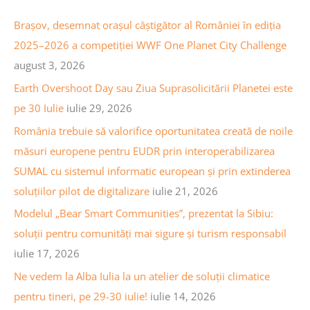
r
v
c
Brașov, desemnat orașul câștigător al României în ediția
a
h
2025–2026 a competiției WWF One Planet City Challenge
a
f
august 3, 2026
r
o
Earth Overshoot Day sau Ziua Suprasolicitării Planetei este
t
r
pe 30 Iulie
iulie 29, 2026
i
:
România trebuie să valorifice oportunitatea creată de noile
c
măsuri europene pentru EUDR prin interoperabilizarea
o
SUMAL cu sistemul informatic european și prin extinderea
l
soluțiilor pilot de digitalizare
iulie 21, 2026
e
Modelul „Bear Smart Communities”, prezentat la Sibiu:
soluții pentru comunități mai sigure și turism responsabil
iulie 17, 2026
Ne vedem la Alba Iulia la un atelier de soluții climatice
pentru tineri, pe 29-30 iulie!
iulie 14, 2026