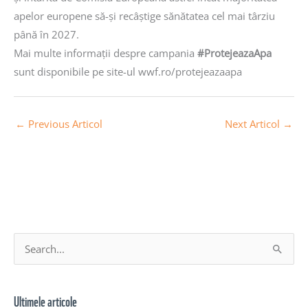
apelor europene să-și recâștige sănătatea cel mai târziu
până în 2027.
Mai multe informații despre campania
#ProtejeazaApa
sunt disponibile pe site-ul wwf.ro/protejeazaapa
←
Previous Articol
Next Articol
→
A
S
r
e
h
a
Ultimele articole
i