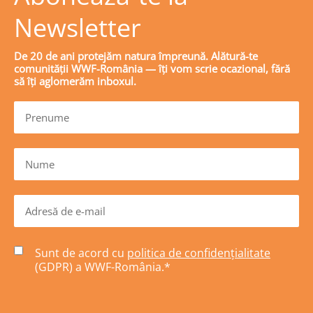
Newsletter
De 20 de ani protejăm natura împreună. Alătură-te
comunității WWF-România — îți vom scrie ocazional, fără
să îți aglomerăm inboxul.
Sunt de acord cu
politica de confidențialitate
(GDPR) a WWF-România.
*