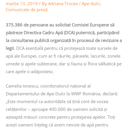
martie 13, 2019
/ By
Adriana Trocea
/
Ape dulci
,
Comunicate de presă
375.386
de persoane au solicitat Comisiei Europene să
păstreze Directiva Cadru Ap
ă (DCA)
puternică, participând
la consultarea publică organizată în procesul de revizuire a
legii.
DCA esențială pentru că protejează toate sursele de
apă ale Europei, cum ar fi râurile, pâraiele, lacurile, zonele
umede și apele subterane, dar și fauna și flora sălbatică pe
care apele o adăpostesc.
Camelia Ionescu, coordonatorul național al
Departamentului de Ape Dulci la WWF România, declară:
„Este momentul ca autoritățile să țină cont de vocea
cetățenilor – aproape 400.000 de oameni solicită și
așteaptă măsuri concrete pentru protejarea apelor. Toți
acești oameni înțeleg că avem nevoie de apă pentru