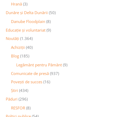
Hrană
(3)
Dunăre și Delta Dunării
(50)
Danube Floodplain
(8)
Educaţie și voluntariat
(9)
Noutăţi
(1.364)
Achiziţii
(40)
Blog
(185)
Legământ pentru Pământ
(9)
Comunicate de presă
(937)
Povești de succes
(16)
Știri
(434)
Păduri
(296)
RESFOR
(8)
Poltici publice
(54)