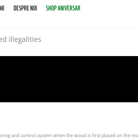
II
DESPRE NOI
SHOP ANIVERSAR
d illegalities
itoring and control system when the wood is first placed on the m