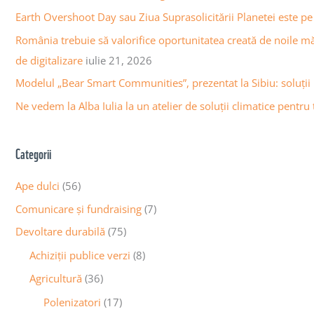
a
h
Earth Overshoot Day sau Ziua Suprasolicitării Planetei este pe 
a
f
România trebuie să valorifice oportunitatea creată de noile m
r
o
de digitalizare
iulie 21, 2026
t
r
Modelul „Bear Smart Communities”, prezentat la Sibiu: soluții
i
:
c
Ne vedem la Alba Iulia la un atelier de soluții climatice pentru t
o
l
Categorii
e
Ape dulci
(56)
Comunicare și fundraising
(7)
Devoltare durabilă
(75)
Achiziții publice verzi
(8)
Agricultură
(36)
Polenizatori
(17)