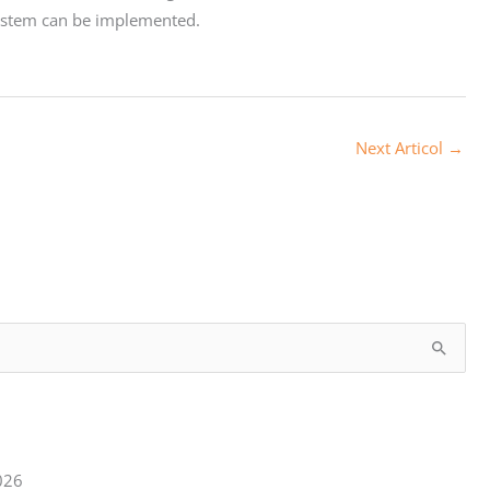
system can be implemented.
Next Articol
→
026