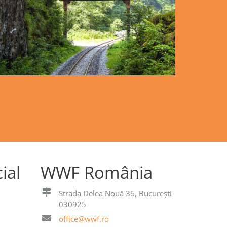
ial
WWF România
Strada Delea Nouă 36, București
030925
office@wwf.ro