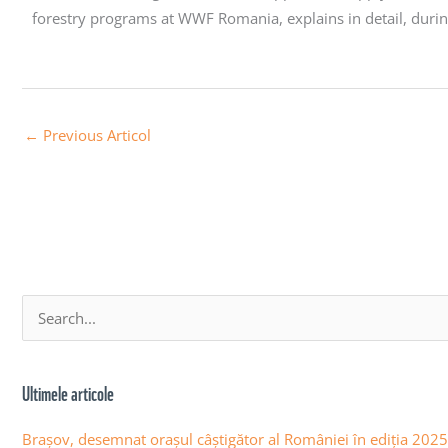
forestry programs at WWF Romania, explains in detail, duri
←
Previous Articol
A
S
r
e
h
a
Ultimele articole
i
r
v
c
Brașov, desemnat orașul câștigător al României în ediția 20