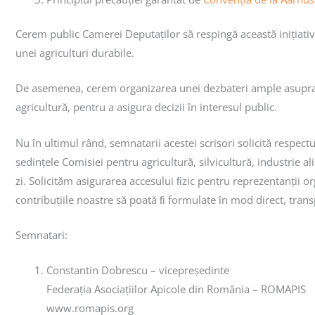
Cerem public Camerei Deputaților să respingă această inițiativ
unei agriculturi durabile.
De asemenea, cerem organizarea unei dezbateri ample asupra util
agricultură, pentru a asigura decizii în interesul public.
Nu în ultimul rând, semnatarii acestei scrisori solicită respect
ședințele Comisiei pentru agricultură, silvicultură, industrie a
zi. Solicităm asigurarea accesului ﬁzic pentru reprezentanții org
contribuțiile noastre să poată ﬁ formulate în mod direct, transp
Semnatari:
Constantin Dobrescu – vicepreședinte
Federația Asociațiilor Apicole din România – ROMAPIS
www.romapis.org