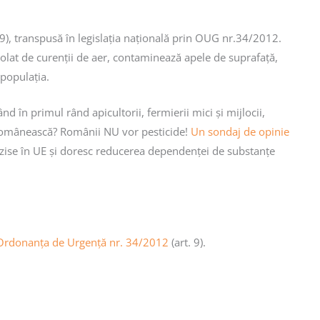
. 9), transpusă în legislația națională prin OUG nr.34/2012.
trolat de curenții de aer, contaminează apele de suprafață,
 populația.
d în primul rând apicultorii, fermierii mici și mijlocii,
a românească? Românii NU vor pesticide!
Un sondaj de opinie
terzise în UE și doresc reducerea dependenței de substanțe
Ordonanța de Urgență nr. 34/2012
(art. 9).