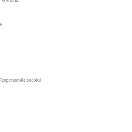
AT România
MR
esponsabile secolul