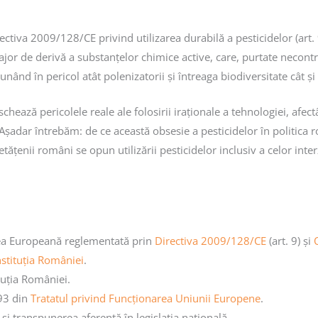
irectiva 2009/128/CE privind utilizarea durabilă a pesticidelor (art
 major de derivă a substanțelor chimice active, care, purtate necon
punând în pericol atât polenizatorii și întreaga biodiversitate cât și
ează pericolele reale ale folosirii iraționale a tehnologiei, afectân
 Așadar întrebăm: de ce această obsesie a pesticidelor în politic
etățenii români se opun utilizării pesticidelor inclusiv a celor in
unea Europeană reglementată prin
Directiva 2009/128/CE
(art. 9) și
stituția României
.
tuția României.
193 din
Tratatul privind Funcționarea Uniunii Europene
.
și transpunerea aferentă în legislația națională.