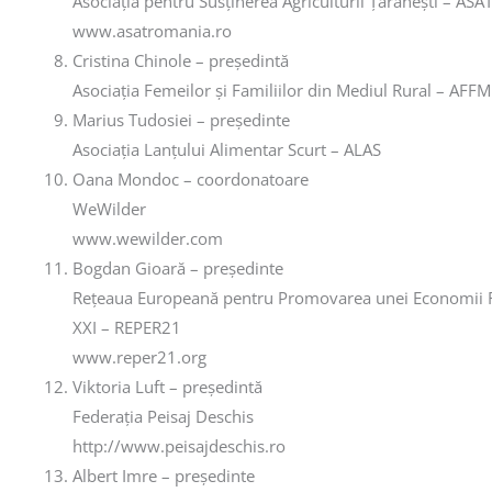
Asociația pentru Susținerea Agriculturii Țărănești – AS
www.asatromania.ro
Cristina Chinole – președintă
Asociația Femeilor și Familiilor din Mediul Rural – AFF
Marius Tudosiei – președinte
Asociația Lanțului Alimentar Scurt – ALAS
Oana Mondoc – coordonatoare
WeWilder
www.wewilder.com
Bogdan Gioară – președinte
Rețeaua Europeană pentru Promovarea unei Economii R
XXI – REPER21
www.reper21.org
Viktoria Luft – președintă
Federația Peisaj Deschis
http://www.peisajdeschis.ro
Albert Imre – președinte