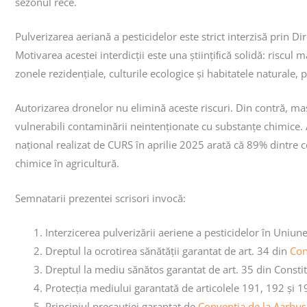
sezonul rece.
Pulverizarea aeriană a pesticidelor este strict interzisă prin D
Motivarea acestei interdicții este una științiﬁcă solidă: riscul
zonele rezidențiale, culturile ecologice și habitatele naturale, 
Autorizarea dronelor nu elimină aceste riscuri. Din contră, masch
vulnerabili contaminării neintenționate cu substanțe chimice.
național realizat de CURS în aprilie 2025 arată că 89% dintre c
chimice în agricultură.
Semnatarii prezentei scrisori invocă:
Interzicerea pulverizării aeriene a pesticidelor în Uni
Dreptul la ocrotirea sănătății garantat de art. 34 din
Con
Dreptul la mediu sănătos garantat de art. 35 din Consti
Protecția mediului garantată de articolele 191, 192 și 
Principiul precauției garantat de
Convenția de la Aarhus