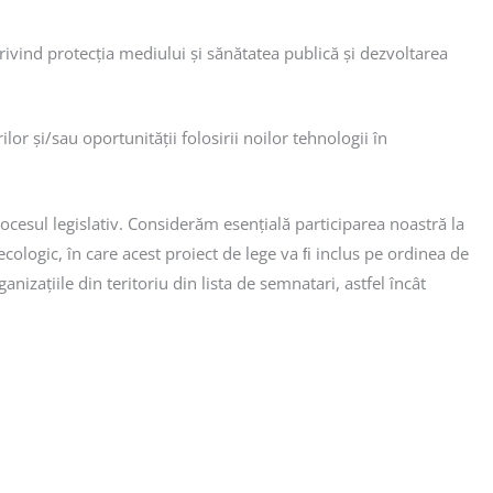
rivind protecția mediului și sănătatea publică și dezvoltarea
r și/sau oportunității folosirii noilor tehnologii în
rocesul legislativ. Considerăm esențială participarea noastră la
ecologic, în care acest proiect de lege va ﬁ inclus pe ordinea de
nizațiile din teritoriu din lista de semnatari, astfel încât