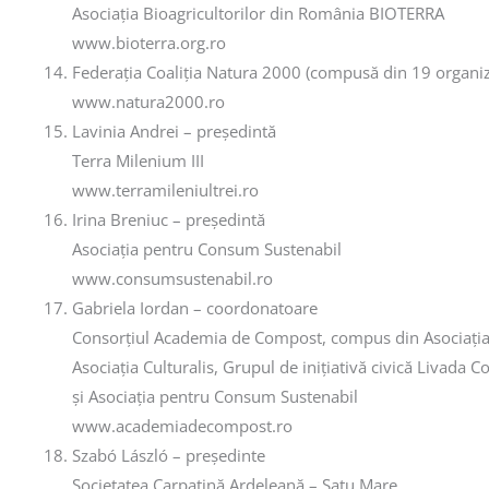
Asociația Bioagricultorilor din România BIOTERRA
www.bioterra.org.ro
Federația Coaliția Natura 2000 (compusă din 19 organiz
www.natura2000.ro
Lavinia Andrei – președintă
Terra Milenium III
www.terramileniultrei.ro
Irina Breniuc – președintă
Asociația pentru Consum Sustenabil
www.consumsustenabil.ro
Gabriela Iordan – coordonatoare
Consorțiul Academia de Compost, compus din Asociația 
Asociația Culturalis, Grupul de inițiativă civică Livada 
și Asociația pentru Consum Sustenabil
www.academiadecompost.ro
Szabó László – președinte
Societatea Carpatină Ardeleană – Satu Mare