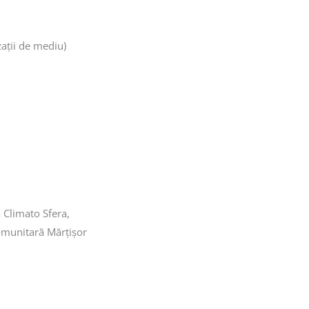
ații de mediu)
Climato Sfera,
Comunitară Mărțișor