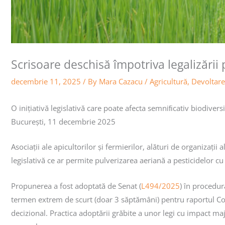
Scrisoare deschisă împotriva legalizării 
decembrie 11, 2025
/ By
Mara Cazacu
/
Agricultură
,
Devoltare
O inițiativă legislativă care poate afecta semniﬁcativ biodiver
București, 11 decembrie 2025
Asociații ale apicultorilor și fermierilor, alături de organizații
legislativă ce ar permite pulverizarea aeriană a pesticidelor 
Propunerea a fost adoptată de Senat (
L494/2025
) în procedur
termen extrem de scurt (doar 3 săptămâni) pentru raportul Com
decizional. Practica adoptării grăbite a unor legi cu impact maj