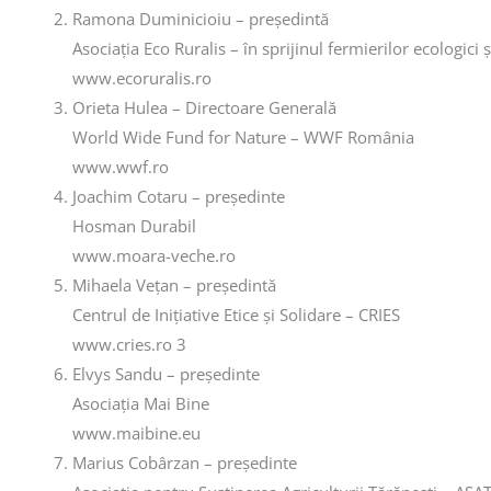
Ramona Duminicioiu – președintă
Asociația Eco Ruralis – în sprijinul fermierilor ecologici ș
www.ecoruralis.ro
Orieta Hulea – Directoare Generală
World Wide Fund for Nature – WWF România
www.wwf.ro
Joachim Cotaru – președinte
Hosman Durabil
www.moara-veche.ro
Mihaela Vețan – președintă
Centrul de Inițiative Etice și Solidare – CRIES
www.cries.ro 3
Elvys Sandu – președinte
Asociația Mai Bine
www.maibine.eu
Marius Cobârzan – președinte