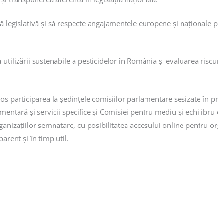
ă legislativă și să respecte angajamentele europene și naționale p
izării sustenabile a pesticidelor în România și evaluarea riscurilo
uos participarea la ședințele comisiilor parlamentare sesizate în p
limentară și servicii speciﬁce și Comisiei pentru mediu și echilibru 
anizațiilor semnatare, cu posibilitatea accesului online pentru orga
arent și în timp util.