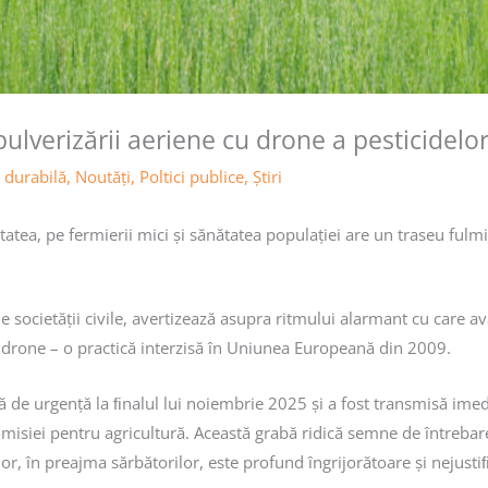
pulverizării aeriene cu drone a pesticidelo
 durabilă
,
Noutăţi
,
Poltici publice
,
Știri
sitatea, pe fermierii mici și sănătatea populației are un traseu fu
 ale societății civile, avertizează asupra ritmului alarmant cu care 
cu drone – o practică interzisă în Uniunea Europeană din 2009.
ă de urgență la ﬁnalul lui noiembrie 2025 și a fost transmisă imed
isiei pentru agricultură. Această grabă ridică semne de întrebar
or, în preajma sărbătorilor, este profund îngrijorătoare și nejustiﬁ