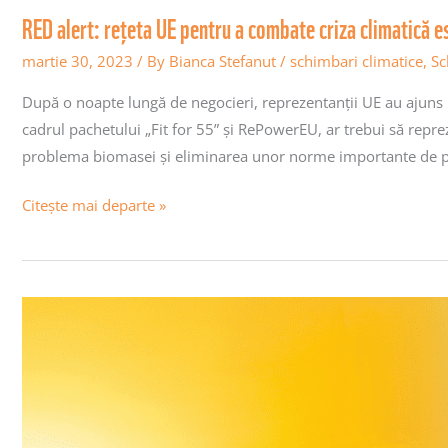
RED alert: rețeta UE pentru a combate criza climatică e
martie 30, 2023
/ By
Bianca Stefanut
/
schimbari climatice
,
Sc
După o noapte lungă de negocieri, reprezentanții UE au ajuns l
cadrul pachetului „Fit for 55” și RePowerEU, ar trebui să repre
problema biomasei și eliminarea unor norme importante de pr
Citește mai departe »
Raportul
științific
ONU
privind
clima
prevede