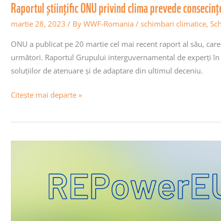
Raportul științific ONU privind clima prevede consecinț
martie 28, 2023
/ By
WWF-Romania
/
schimbari climatice
,
Sch
ONU a publicat pe 20 martie cel mai recent raport al său, care co
următori. Raportul Grupului interguvernamental de experți în e
soluțiilor de atenuare și de adaptare din ultimul deceniu.
Citește mai departe »
Capitolul
REPowerEU
al
PNRR:
Recomandări
WWF-