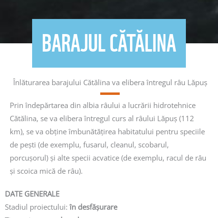
BARAJUL CĂTĂLINA
Înlăturarea barajului Cătălina va elibera întregul râu Lăpuș
Prin îndepărtarea din albia râului a lucrării hidrotehnice
Cătălina, se va
elibera întregul curs al râului Lăpuș (112
km)
, se va obține îmbunătățirea habitatului pentru speciile
de pești (de exemplu, fusarul, cleanul, scobarul,
porcușorul) și alte specii acvatice (de exemplu, racul de râu
și scoica mică de râu).
DATE GENERALE
Stadiul proiectului:
în desfășurare