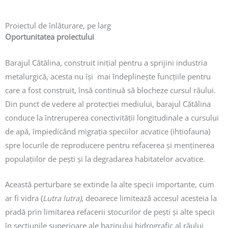
Proiectul de înlăturare, pe larg
Oportunitatea proiectului
Barajul Cătălina, construit inițial pentru a sprijini industria
metalurgică, acesta nu își mai îndeplinește funcțiile pentru
care a fost construit, însă continuă să blocheze cursul râului.
Din punct de vedere al protecției mediului, barajul Cătălina
conduce la întreruperea conectivității longitudinale a cursului
de apă, împiedicând migrația speciilor acvatice (ihtiofauna)
spre locurile de reproducere pentru refacerea și menținerea
populațiilor de pești și la degradarea habitatelor acvatice.
Această perturbare se extinde la alte specii importante, cum
ar fi vidra (
Lutra lutra)
, deoarece limitează accesul acesteia la
pradă prin limitarea refacerii stocurilor de pești și alte specii
în secțiunile superioare ale bazinului hidrografic al râului