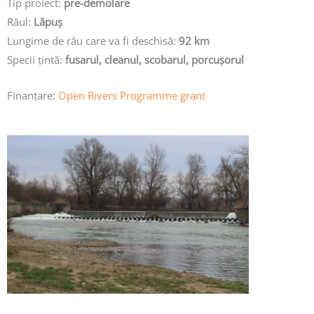
Tip proiect:
pre-demolare
Râul:
Lăpuș
Lungime de râu care va fi deschisă:
92 km
Specii țintă:
fusarul, cleanul, scobarul, porcușorul
Finanțare:
Open Rivers Programme grant